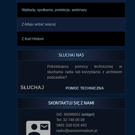
Wykłady, spotkania, prelekcje, webinary
Z Ałtaju widać więcej
Z Kart Historii
SŁUCHAJ NAS
Potrzebujesz pomocy technicznej w
słuchaniu radia lub korzystaniu z archiwum
podcastów?
SŁUCHAJ
POMOC TECHNICZNA
SKONTAKTUJ SIĘ Z NAMI
GG: 36088002 (
widget
)
Tel: 32 746 00 08
SMS: 530 620 493
radio@paranormalium.pl