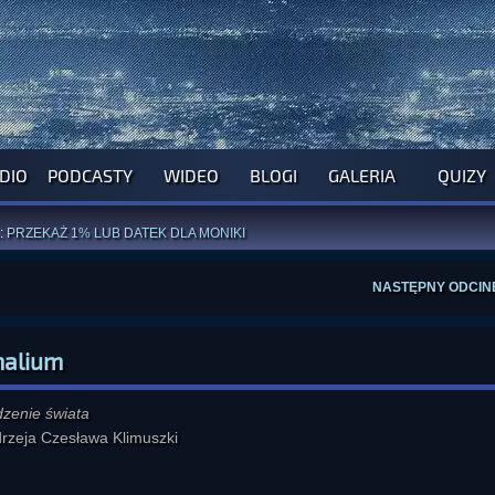
DIO
PODCASTY
WIDEO
BLOGI
GALERIA
QUIZY
ROGRAM NA NAJBLIŻSZY TYDZIEŃ
WYPRÓBUJ NASZE OFICJALNE APLIKACJE
:
PRZEKAŻ 1% LUB DATEK DLA MONIKI
ĄŻKI AUTORSTWA
A. MIAZGI
I
D. TRELI
ANORMALNEGO BLOGA
I POCZUJ SIĘ JAK REDAKTOR
NASTĘPNY ODCIN
malium
dzenie świata
drzeja Czesława Klimuszki