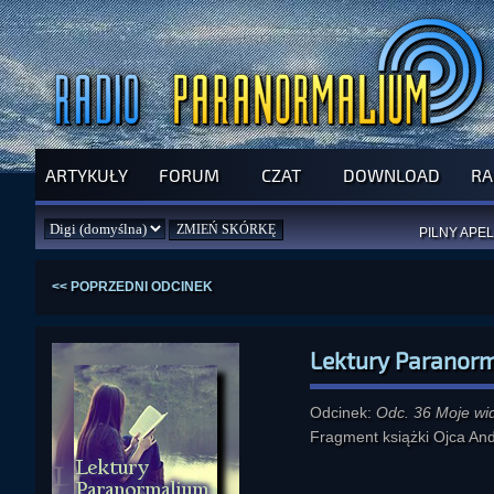
ARTYKUŁY
FORUM
CZAT
DOWNLOAD
RA
SPRAWDŹ P
JUŻ DZIŚ 
PILNY APEL
NOWE KSI
ZAŁOŻ
PAR
<< POPRZEDNI ODCINEK
Lektury Paranor
Odcinek:
Odc. 36 Moje wi
Fragment książki Ojca An