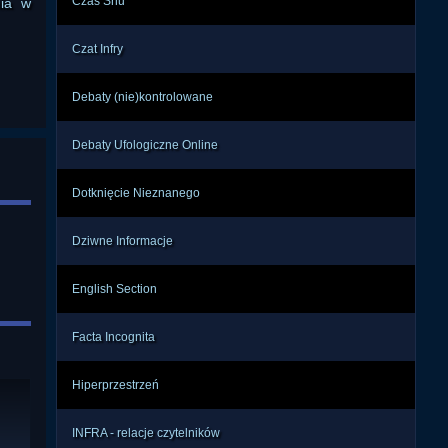
Czas Snu
nia w
Czat Infry
Debaty (nie)kontrolowane
Debaty Ufologiczne Online
Dotknięcie Nieznanego
Dziwne Informacje
English Section
Facta Incognita
Hiperprzestrzeń
INFRA - relacje czytelników