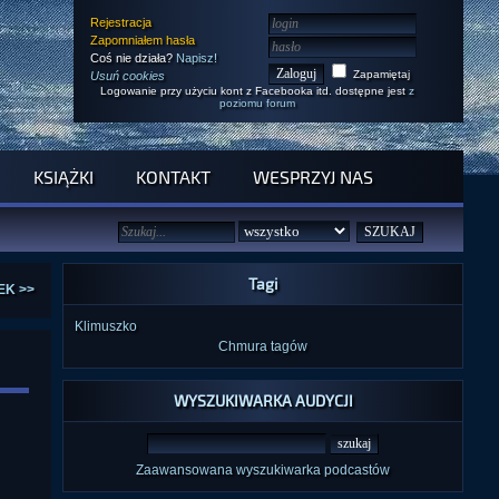
Rejestracja
Zapomniałem hasła
Coś nie działa?
Napisz!
Zapamiętaj
Usuń cookies
Logowanie przy użyciu kont z Facebooka itd. dostępne jest
z
poziomu forum
KSIĄŻKI
KONTAKT
WESPRZYJ NAS
Tagi
EK >>
Klimuszko
Chmura tagów
WYSZUKIWARKA AUDYCJI
Zaawansowana wyszukiwarka podcastów