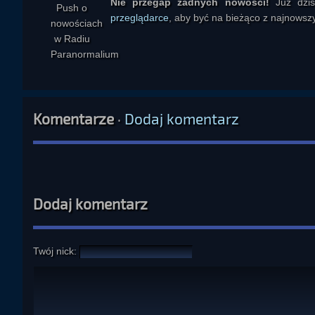
Nie przegap żadnych nowości!
Już dzi
przeglądarce
, aby być na bieżąco z najnowszy
Komentarze
·
Dodaj komentarz
Dodaj komentarz
Twój nick: