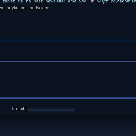
ś
zapisz się na nasz newsletter emailowy
lub
włącz powiadomie
mi artykułami i audycjami.
E-mail: