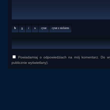
b
u
i
s
cytat
cytat z nickiem
Powiadamiaj o odpowiedziach na mój komentarz. Do wys
publicznie wyświetlany).