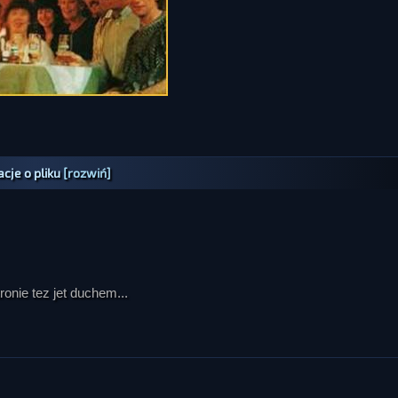
cje o pliku
[rozwiń]
tronie tez jet duchem...