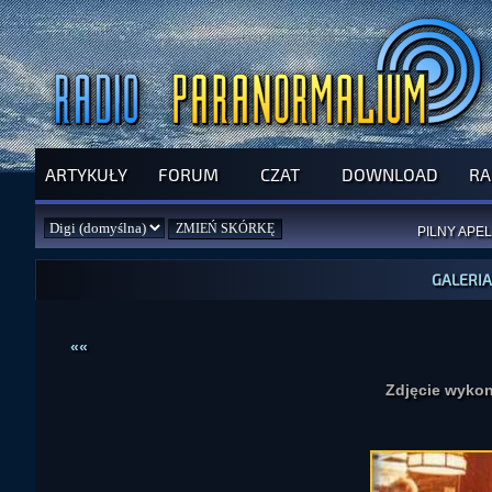
ARTYKUŁY
FORUM
CZAT
DOWNLOAD
RA
SPRAWDŹ P
JUŻ DZIŚ 
PILNY APEL
NOWE KSI
ZAŁOŻ
PAR
GALERIA
««
Zdjęcie wykon