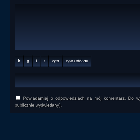
b
u
i
s
cytat
cytat z nickiem
Powiadamiaj o odpowiedziach na mój komentarz. Do wys
publicznie wyświetlany).