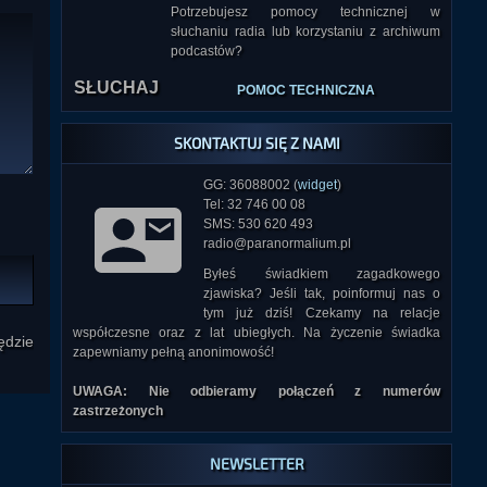
Potrzebujesz pomocy technicznej w
słuchaniu radia lub korzystaniu z archiwum
podcastów?
SŁUCHAJ
POMOC TECHNICZNA
SKONTAKTUJ SIĘ Z NAMI
GG: 36088002 (
widget
)
Tel: 32 746 00 08
SMS: 530 620 493
radio@paranormalium.pl
Byłeś świadkiem zagadkowego
zjawiska? Jeśli tak, poinformuj nas o
tym już dziś! Czekamy na relacje
współczesne oraz z lat ubiegłych. Na życzenie świadka
ędzie
zapewniamy pełną anonimowość!
UWAGA: Nie odbieramy połączeń z numerów
zastrzeżonych
NEWSLETTER