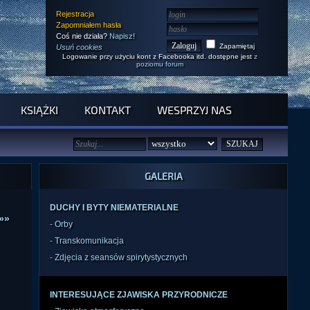
Rejestracja
Zapomniałem hasła
Coś nie działa?
Napisz!
Zapamiętaj
Usuń cookies
Logowanie przy użyciu kont z Facebooka itd. dostępne jest
z
poziomu forum
KSIĄŻKI
KONTAKT
WESPRZYJ NAS
GALERIA
DUCHY I BYTY NIEMATERIALNE
»»
-
Orby
-
Transkomunikacja
-
Zdjęcia z seansów spirytystycznych
INTERESUJĄCE ZJAWISKA PRZYRODNICZE