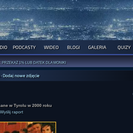
DIO
PODCASTY
WIDEO
BLOGI
GALERIA
QUIZY
ROGRAM NA NAJBLIŻSZY TYDZIEŃ
WYPRÓBUJ NASZE OFICJALNE APLIKACJE
:
PRZEKAŻ 1% LUB DATEK DLA MONIKI
ĄŻKI AUTORSTWA
A. MIAZGI
I
D. TRELI
ANORMALNEGO BLOGA
I POCZUJ SIĘ JAK REDAKTOR
·
Dodaj nowe zdjęcie
ane w Tyrolu w 2000 roku
Wyślij raport