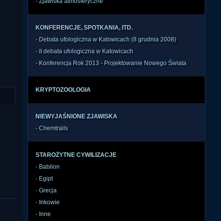
-
Zjawiska atmosferyczne
KONFERENCJE, SPOTKANIA, ITD.
-
Debata ufologiczna w Katowicach (8 grudnia 2008)
-
II debata ufologiczna w Katowicach
-
Konferencja Rok 2013 - Projektowanie Nowego Świata
KRYPTOZOOLOGIA
NIEWYJAŚNIONE ZJAWISKA
-
Chemtrails
STAROŻYTNE CYWILIZACJE
-
Babilon
-
Egipt
-
Grecja
-
Inkowie
-
Inne