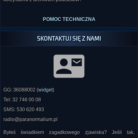
POMOC TECHNICZNA
SKONTAKTUJ SIĘ Z NAMI
GG: 36088002 (
widget
)
Tel: 32 746 00 08
SMS: 530 620 493
radio@paranormalium.pl
Byłeś świadkiem zagadkowego zjawiska? Jeśli tak,
poinformuj nas o tym już dziś! Czekamy na relacje