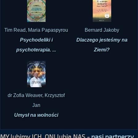
Tim Read, Maria Papaspyrou
Bernard Jakoby
Psychodeliki i
Dlaczego jesteśmy na
psychoterapia. ...
Ziemi?
dr Zofia Weaver, Krzysztof
Jan
Umysł na wolności
MY lubimy ICH, ONI lubią NAS -
nasi partnerzy,
współpracownicy i zaprzyjaźnione serwisy