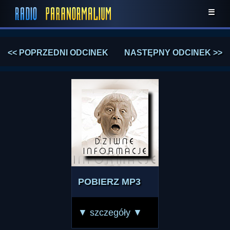
☰
<< POPRZEDNI ODCINEK
NASTĘPNY ODCINEK >>
POBIERZ MP3
▼ szczegóły ▼