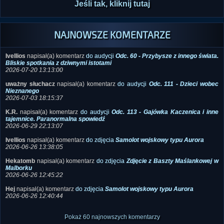
NAJNOWSZE KOMENTARZE
Ivellios
napisał(a) komentarz
do audycji
Odc. 60 - Przybysze z innego świata.
Bliskie spotkania z dziwnymi istotami
2026-07-20 13:13:00
uważny słuchacz
napisał(a) komentarz
do audycji
Odc. 111 - Dzieci wobec
Nieznanego
2026-07-03 18:15:37
K.R.
napisał(a) komentarz
do audycji
Odc. 113 - Gajówka Kaczenica i inne
tajemnice. Paranormalna spowiedź
2026-06-29 22:13:07
Ivellios
napisał(a) komentarz
do zdjęcia
Samolot wojskowy typu Aurora
2026-06-26 13:38:05
Hekatomb
napisał(a) komentarz
do zdjęcia
Zdjęcie z Baszty Maślankowej w
Malborku
2026-06-26 12:45:22
Hej
napisał(a) komentarz
do zdjęcia
Samolot wojskowy typu Aurora
2026-06-26 12:40:44
Pokaż 60 najnowszych komentarzy
POLECANE KSIĄŻKI