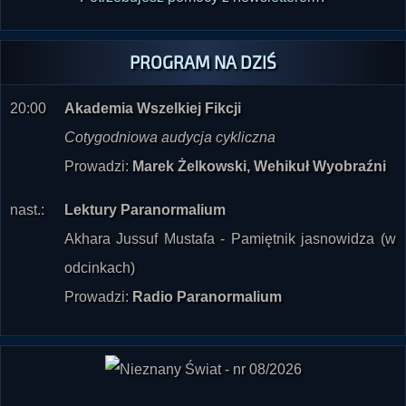
PROGRAM NA DZIŚ
20:00
Akademia Wszelkiej Fikcji
Cotygodniowa audycja cykliczna
Prowadzi:
Marek Żelkowski, Wehikuł Wyobraźni
nast.:
Lektury Paranormalium
Akhara Jussuf Mustafa - Pamiętnik jasnowidza (w
odcinkach)
Prowadzi:
Radio Paranormalium
"Nieznany Świat" nr 08/2026 już w sprzedaży
.
Dostępne