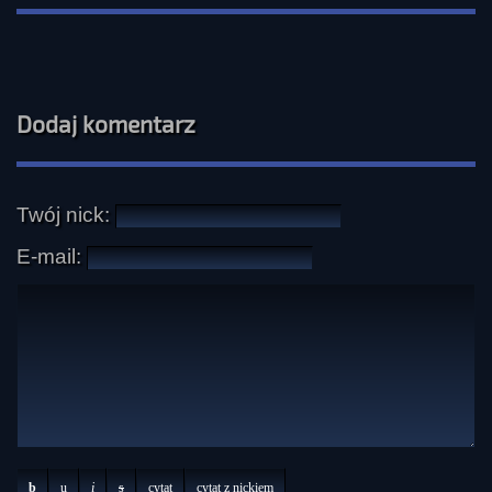
Dodaj komentarz
Twój nick:
E-mail:
b
u
i
s
cytat
cytat z nickiem