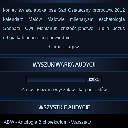
koniec świata
apokalipsa
Sąd Ostateczny
proroctwa
2012
kalendarz Majów
Majowie
milenaryzm
eschatologia
Sabbataj Cwi
Montanus
chrześcijaństwo
Biblia
Jezus
religia
kalendarze
przepowiednie
Chmura tagów
WYSZUKIWARKA AUDYCJI
Zaawansowana wyszukiwarka podcastów
WSZYSTKIE AUDYCJE
ABW - Antologia Bibliotekarium - Warsztaty