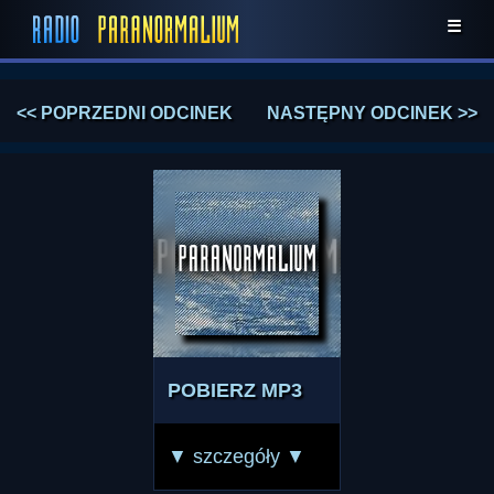
☰
<< POPRZEDNI ODCINEK
NASTĘPNY ODCINEK >>
POBIERZ MP3
▼ szczegóły ▼