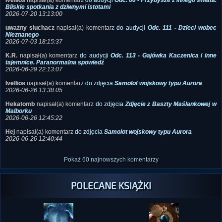
Ivellios
napisał(a) komentarz
do audycji
Odc. 60 - Przybysze z innego świata.
Bliskie spotkania z dziwnymi istotami
2026-07-20 13:13:00
uważny słuchacz
napisał(a) komentarz
do audycji
Odc. 111 - Dzieci wobec
Nieznanego
2026-07-03 18:15:37
K.R.
napisał(a) komentarz
do audycji
Odc. 113 - Gajówka Kaczenica i inne
tajemnice. Paranormalna spowiedź
2026-06-29 22:13:07
Ivellios
napisał(a) komentarz
do zdjęcia
Samolot wojskowy typu Aurora
2026-06-26 13:38:05
Hekatomb
napisał(a) komentarz
do zdjęcia
Zdjęcie z Baszty Maślankowej w
Malborku
2026-06-26 12:45:22
Hej
napisał(a) komentarz
do zdjęcia
Samolot wojskowy typu Aurora
2026-06-26 12:40:44
Pokaż 60 najnowszych komentarzy
POLECANE KSIĄŻKI