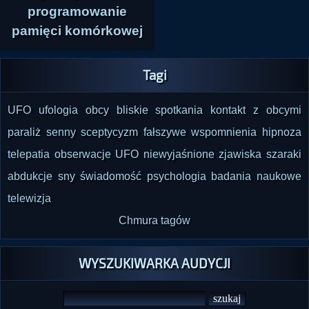
programowanie
pamięci komórkowej
Tagi
UFO
ufologia
obcy
bliskie spotkania
kontakt z obcymi
paraliż senny
sceptycyzm
fałszywe wspomnienia
hipnoza
telepatia
obserwacje UFO
niewyjaśnione zjawiska
szaraki
abdukcje
sny
świadomość
psychologia
badania naukowe
telewizja
Chmura tagów
WYSZUKIWARKA AUDYCJI