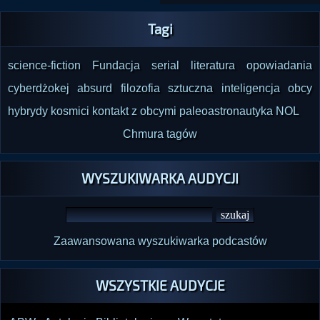
Tagi
science-fiction
Fundacja
serial
literatura
opowiadania
cyberdżokej
absurd
filozofia
sztuczna inteligencja
obcy
hybrydy
kosmici
kontakt z obcymi
paleoastronautyka
NOL
Chmura tagów
WYSZUKIWARKA AUDYCJI
Zaawansowana wyszukiwarka podcastów
WSZYSTKIE AUDYCJE