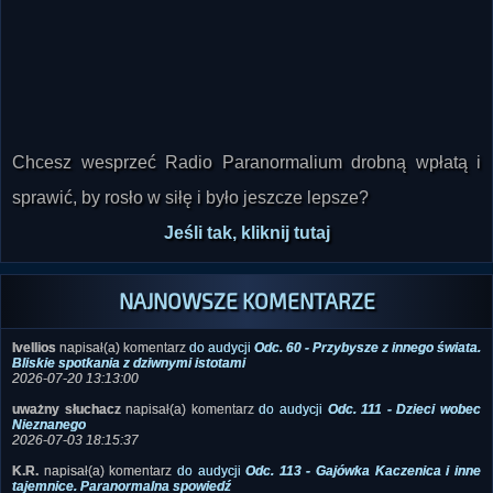
Chcesz wesprzeć Radio Paranormalium drobną wpłatą i
sprawić, by rosło w siłę i było jeszcze lepsze?
Jeśli tak, kliknij tutaj
NAJNOWSZE KOMENTARZE
Ivellios
napisał(a) komentarz
do audycji
Odc. 60 - Przybysze z innego świata.
Bliskie spotkania z dziwnymi istotami
2026-07-20 13:13:00
uważny słuchacz
napisał(a) komentarz
do audycji
Odc. 111 - Dzieci wobec
Nieznanego
2026-07-03 18:15:37
K.R.
napisał(a) komentarz
do audycji
Odc. 113 - Gajówka Kaczenica i inne
tajemnice. Paranormalna spowiedź
2026-06-29 22:13:07
Ivellios
napisał(a) komentarz
do zdjęcia
Samolot wojskowy typu Aurora