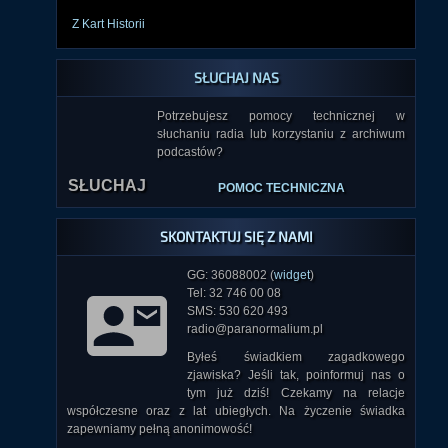
Z Kart Historii
SŁUCHAJ NAS
Potrzebujesz pomocy technicznej w
słuchaniu radia lub korzystaniu z archiwum
podcastów?
SŁUCHAJ
POMOC TECHNICZNA
SKONTAKTUJ SIĘ Z NAMI
GG: 36088002 (
widget
)
Tel: 32 746 00 08
SMS: 530 620 493
radio@paranormalium.pl
Byłeś świadkiem zagadkowego
zjawiska? Jeśli tak, poinformuj nas o
tym już dziś! Czekamy na relacje
współczesne oraz z lat ubiegłych. Na życzenie świadka
zapewniamy pełną anonimowość!