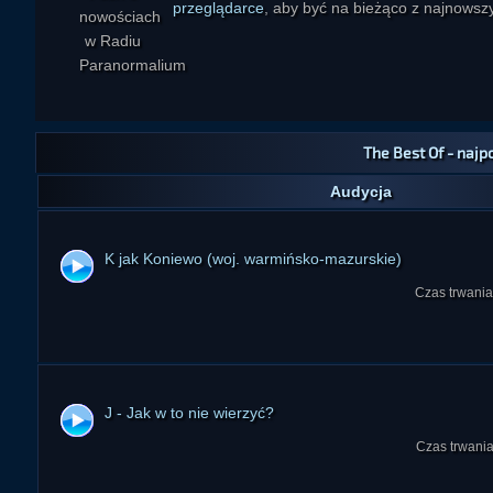
przeglądarce
, aby być na bieżąco z najnowszy
The Best Of - najpo
Audycja
K jak Koniewo (woj. warmińsko-mazurskie)
Czas trwania
J - Jak w to nie wierzyć?
Czas trwania