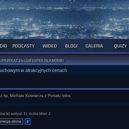
DIO
PODCASTY
WIDEO
BLOGI
GALERIA
QUIZY
ROGRAM NA NAJBLIŻSZY TYDZIEŃ
WYPRÓBUJ NASZE OFICJALNE APLIKACJE
:
PRZEKAŻ 1% LUB DATEK DLA MONIKI
ĄŻKI AUTORSTWA
A. MIAZGI
I
D. TRELI
ANORMALNEGO BLOGA
I POCZUJ SIĘ JAK REDAKTOR
 śp. Michała Kuśnierza z Portalu Infra.
w tej audycji: 11, liczba stron: 2
ierwsza strona
2