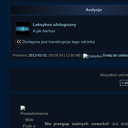
Audycja
Leksykon ufologiczny
A jak Aarhus
Dostępna jest transkrypcja tego odcinka
Premiera:
2013-03-31
| 00:06:54 | 12.60 MB |
Dodaj do zakła
Wszystkich odcinkó
« p
Nie przegap żadnych nowości!
Już dzi