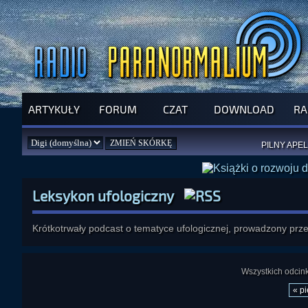
ARTYKUŁY
FORUM
CZAT
DOWNLOAD
RA
SPRAWDŹ P
JUŻ DZIŚ 
PILNY APEL
NOWE KSI
ZAŁOŻ
PAR
Leksykon ufologiczny
Krótkotrwały podcast o tematyce ufologicznej, prowadzony przez
Wszystkich odcinkó
« p