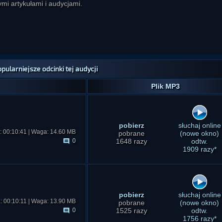
mi artykułami i audycjami.
pularniejsze odcinki tej audycji
Plik MP3
pobierz
słuchaj online
: 00:10:41 | Waga: 14.60 MB
pobrane
(nowe okno)
0
1648 razy
odtw.
1909 razy*
pobierz
słuchaj online
: 00:10:11 | Waga: 13.90 MB
pobrane
(nowe okno)
0
1525 razy
odtw.
1756 razy*