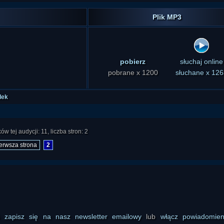
Plik MP3
pobierz
słuchaj online
pobrane x 1200
słuchane x 126
dek
w tej audycji: 11, liczba stron: 2
ierwsza strona
2
ś
zapisz się na nasz newsletter emailowy
lub
włącz powiadomie