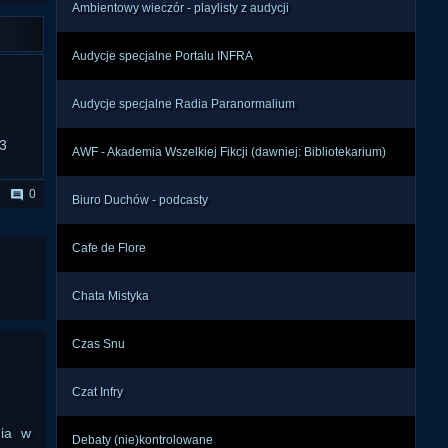
Ambientowy wieczór - playlisty z audycji
Audycje specjalne Portalu INFRA
Audycje specjalne Radia Paranormalium
3
AWF - Akademia Wszelkiej Fikcji (dawniej: Bibliotekarium)
0
Biuro Duchów - podcasty
Cafe de Flore
Chata Mistyka
Czas Snu
Czat Infry
nia w
Debaty (nie)kontrolowane