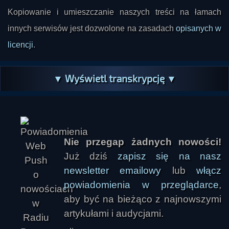
wzajemnego wsparcia ma tworzyć silniejszą 
Kopiowanie i umieszczanie naszych treści na łamach
ochronną przestrzeń, która utrudnia działanie 
innych serwisów jest dozwolone na zasadach
opisanych w
negatywnych oddziaływań.

licencji
.
Istotnym wątkiem była także „pamięć miejsca” i 
„pamięć ścian”. Rozmówcy przyjmowali, że 
▼ Wyświetl transkrypcję ▼
budynki i przestrzenie mogą kumulować emocje, 
napięcia i zdarzenia, a późniejsi mieszkańcy 
odczuwają skutki dawnych konfliktów, tragedii 
czy samobójstw. Zwracano uwagę, że niektóre 
Nie przegap żadnych nowości!
lokalizacje wydają się szczególnie niekorzystne 
Już dziś
zapisz się na nasz
nie z powodu aktywności duchów, lecz z uwagi 
newsletter emailowy
lub
włącz
na geologię, układ terenu, żyły wodne, uskoki i 
powiadomienia w przeglądarce
,
inne czynniki radiestezyjne. Przywołano książkę 
aby być na bieżąco z najnowszymi
Rogera de La Forest „Domy, które zabijają”, jako 
artykułami i audycjami.
przykład pracy łączącej spojrzenie inżynierskie z 