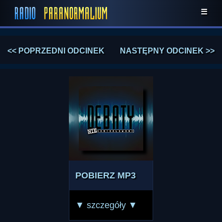
☰
<< POPRZEDNI ODCINEK
NASTĘPNY ODCINEK >>
POBIERZ MP3
▼ szczegóły ▼