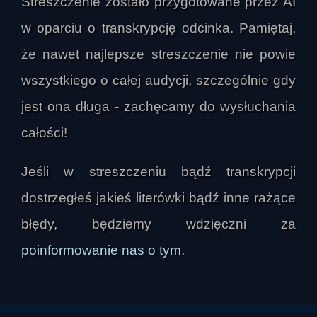
Streszczenie zostało przygotowane przez AI
błędnych interpretacji. Podkreślano, że 
opowieści o nawiedzeniach należy analizować 
w oparciu o transkrypcję odcinka. Pamiętaj,
ostrożnie i zaczynać od spraw najbardziej 
że nawet najlepsze streszczenie nie powie
przyziemnych: stanu technicznego budynku, 
wszystkiego o całej audycji, szczególnie gdy
instalacji, możliwych przyczyn fizycznych oraz 
kondycji psychicznej i zdrowotnej domowników.

jest ona długa - zachęcamy do wysłuchania
całości!
W rozmowie wielokrotnie wracała teza, że 
podatność na tego rodzaju doświadczenia może 
Jeśli w streszczeniu bądź transkrypcji
wzrastać wraz z rozchwianiem emocjonalnym, 
dostrzegłeś jakieś literówki bądź inne rażące
osłabieniem psychicznym, poczuciem krzywdy, 
lękiem i brakiem wewnętrznego kontaktu ze 
błędy, będziemy wdzięczni za
sobą. Mówiono o znaczeniu spokoju, równowagi 
poinformowanie nas o tym
.
i „dobrego pola” budowanego przez relacje 
rodzinne, wspieranie się i zgodę między 
domownikami. W tym ujęciu dom pełen miłości i 