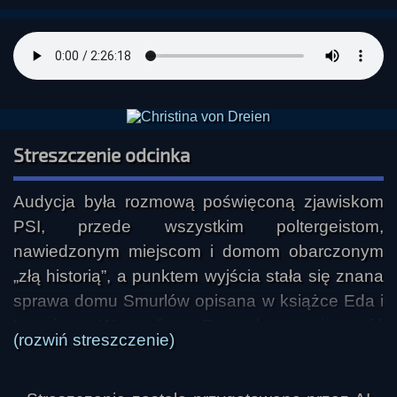
Streszczenie odcinka
Audycja była rozmową poświęconą zjawiskom 
PSI, przede wszystkim poltergeistom, 
nawiedzonym miejscom i domom obarczonym 
„złą historią”, a punktem wyjścia stała się znana 
sprawa domu Smurlów opisana w książce Eda i 
Lorraine Warrenów. Prowadząca i gość 
(rozwiń streszczenie)
próbowali uporządkować temat, odróżniając 
faktyczne zjawiska od efektów strachu, sugestii i 