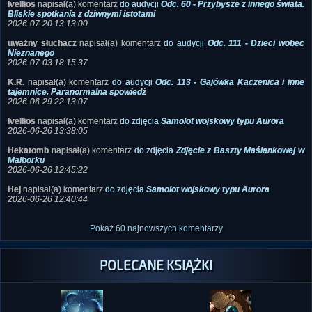
Ivellios
napisał(a) komentarz
do audycji
Odc. 60 - Przybysze z innego świata.
Bliskie spotkania z dziwnymi istotami
2026-07-20 13:13:00
uważny słuchacz
napisał(a) komentarz
do audycji
Odc. 111 - Dzieci wobec
Nieznanego
2026-07-03 18:15:37
K.R.
napisał(a) komentarz
do audycji
Odc. 113 - Gajówka Kaczenica i inne
tajemnice. Paranormalna spowiedź
2026-06-29 22:13:07
Ivellios
napisał(a) komentarz
do zdjęcia
Samolot wojskowy typu Aurora
2026-06-26 13:38:05
Hekatomb
napisał(a) komentarz
do zdjęcia
Zdjęcie z Baszty Maślankowej w
Malborku
2026-06-26 12:45:22
Hej
napisał(a) komentarz
do zdjęcia
Samolot wojskowy typu Aurora
2026-06-26 12:40:44
Pokaż 60 najnowszych komentarzy
POLECANE KSIĄŻKI