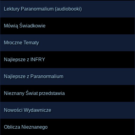
negatywnych myśli. Całość zamknęła się więc w 
Lektury Paranormalium (audiobooki)
przesłaniu, że w badaniu nawiedzeń trzeba 
zaczynać od świata materialnego i 
Mówią Świadkowie
psychicznego, a dopiero potem ostrożnie 
przechodzić do interpretacji duchowych; 
Mroczne Tematy
największą ochroną pozostają spokój, 
Najlepsze z INFRY
Najlepsze z Paranormalium
Nieznany Świat przedstawia
Nowości Wydawnicze
Oblicza Nieznanego