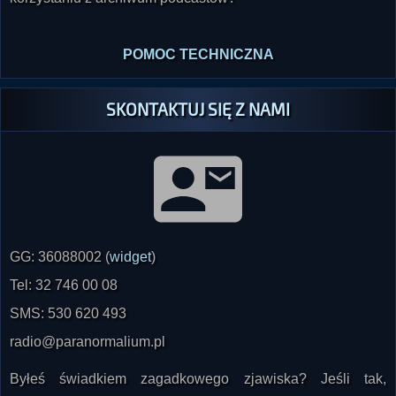
POMOC TECHNICZNA
SKONTAKTUJ SIĘ Z NAMI
GG: 36088002 (
widget
)
Tel: 32 746 00 08
SMS: 530 620 493
radio@paranormalium.pl
Byłeś świadkiem zagadkowego zjawiska? Jeśli tak,
poinformuj nas o tym już dziś! Czekamy na relacje