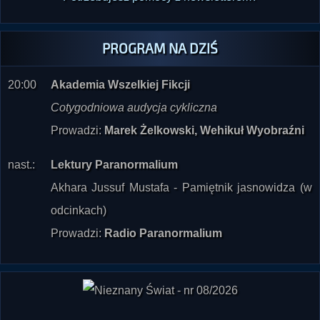
PROGRAM NA DZIŚ
20:00
Akademia Wszelkiej Fikcji
Cotygodniowa audycja cykliczna
Prowadzi:
Marek Żelkowski, Wehikuł Wyobraźni
nast.:
Lektury Paranormalium
Akhara Jussuf Mustafa - Pamiętnik jasnowidza (w
odcinkach)
Prowadzi:
Radio Paranormalium
"Nieznany Świat" nr 08/2026 już w sprzedaży
.
Dostępne