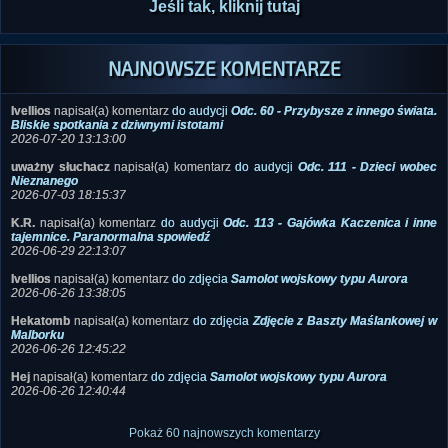
Jeśli tak, kliknij tutaj
NAJNOWSZE KOMENTARZE
Ivellios
napisał(a) komentarz
do audycji
Odc. 60 - Przybysze z innego świata.
Bliskie spotkania z dziwnymi istotami
2026-07-20 13:13:00
uważny słuchacz
napisał(a) komentarz
do audycji
Odc. 111 - Dzieci wobec
Nieznanego
2026-07-03 18:15:37
K.R.
napisał(a) komentarz
do audycji
Odc. 113 - Gajówka Kaczenica i inne
tajemnice. Paranormalna spowiedź
2026-06-29 22:13:07
Ivellios
napisał(a) komentarz
do zdjęcia
Samolot wojskowy typu Aurora
2026-06-26 13:38:05
Hekatomb
napisał(a) komentarz
do zdjęcia
Zdjęcie z Baszty Maślankowej w
Malborku
2026-06-26 12:45:22
Hej
napisał(a) komentarz
do zdjęcia
Samolot wojskowy typu Aurora
2026-06-26 12:40:44
Pokaż 60 najnowszych komentarzy