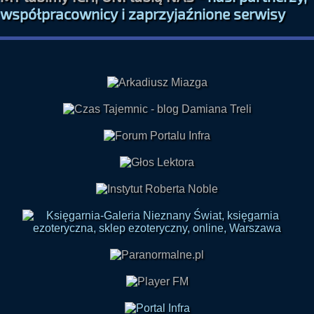
MY lubimy ICH, ONI lubią NAS -
nasi partnerzy,
współpracownicy i zaprzyjaźnione serwisy