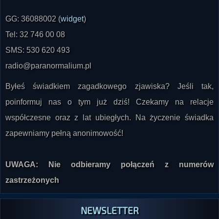
Tel: 32 746 00 08
SMS: 530 620 493
radio@paranormalium.pl
Byłeś świadkiem zagadkowego zjawiska? Jeśli tak,
poinformuj nas o tym już dziś! Czekamy na relacje
współczesne oraz z lat ubiegłych. Na życzenie świadka
zapewniamy pełną anonimowość!
UWAGA: Nie odbieramy połączeń z numerów
zastrzeżonych
NEWSLETTER
Zapisz się do naszego newslettera i bądź na bieżąco z