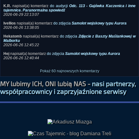
2026-07-03 18:15:37
K.R.
napisał(a) komentarz
do audycji
Odc. 113 - Gajówka Kaczenica i inne
tajemnice. Paranormalna spowiedź
2026-06-29 22:13:07
Ivellios
napisał(a) komentarz
do zdjęcia
Samolot wojskowy typu Aurora
2026-06-26 13:38:05
Hekatomb
napisał(a) komentarz
do zdjęcia
Zdjęcie z Baszty Maślankowej w
Malborku
2026-06-26 12:45:22
Hej
napisał(a) komentarz
do zdjęcia
Samolot wojskowy typu Aurora
2026-06-26 12:40:44
Pokaż 60 najnowszych komentarzy
MY lubimy ICH, ONI lubią NAS -
nasi partnerzy,
współpracownicy i zaprzyjaźnione serwisy