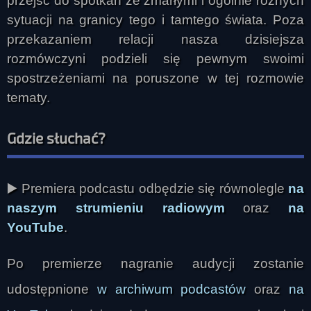
przejść do spotkań ze zmarłymi i ogólnie różnych
sytuacji na granicy tego i tamtego świata. Poza
przekazaniem relacji nasza dzisiejsza
rozmówczyni podzieli się pewnym swoimi
spostrzeżeniami na poruszone w tej rozmowie
tematy.
Gdzie słuchać?
▶️ Premiera podcastu odbędzie się równolegle
na
naszym strumieniu radiowym
oraz
na
YouTube
.
Po premierze nagranie audycji zostanie
udostępnione
w archiwum podcastów
oraz
na