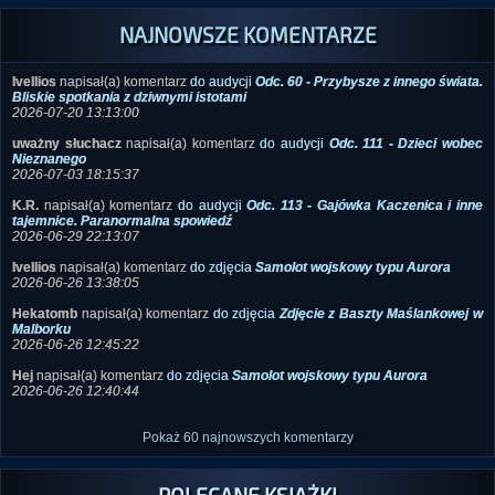
NAJNOWSZE KOMENTARZE
Ivellios
napisał(a) komentarz
do audycji
Odc. 60 - Przybysze z innego świata.
Bliskie spotkania z dziwnymi istotami
2026-07-20 13:13:00
uważny słuchacz
napisał(a) komentarz
do audycji
Odc. 111 - Dzieci wobec
Nieznanego
2026-07-03 18:15:37
K.R.
napisał(a) komentarz
do audycji
Odc. 113 - Gajówka Kaczenica i inne
tajemnice. Paranormalna spowiedź
2026-06-29 22:13:07
Ivellios
napisał(a) komentarz
do zdjęcia
Samolot wojskowy typu Aurora
2026-06-26 13:38:05
Hekatomb
napisał(a) komentarz
do zdjęcia
Zdjęcie z Baszty Maślankowej w
Malborku
2026-06-26 12:45:22
Hej
napisał(a) komentarz
do zdjęcia
Samolot wojskowy typu Aurora
2026-06-26 12:40:44
Pokaż 60 najnowszych komentarzy