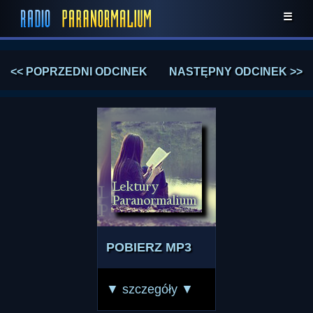
☰
<< POPRZEDNI ODCINEK
NASTĘPNY ODCINEK >>
POBIERZ MP3
▼ szczegóły ▼