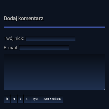
Dodaj komentarz
Twój nick:
E-mail:
b
u
i
s
cytat
cytat z nickiem