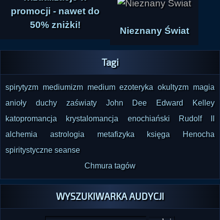
promocji - nawet do
50% zniżki!
Nieznany Świat
Tagi
spirytyzm
mediumizm
medium
ezoteryka
okultyzm
magia
anioły
duchy
zaświaty
John Dee
Edward Kelley
katopromancja
krystalomancja
enochiański
Rudolf II
alchemia
astrologia
metafizyka
księga Henocha
spiritystyczne seanse
Chmura tagów
WYSZUKIWARKA AUDYCJI