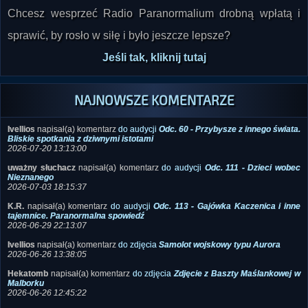
sprawić, by rosło w siłę i było jeszcze lepsze?
Jeśli tak, kliknij tutaj
NAJNOWSZE KOMENTARZE
Ivellios
napisał(a) komentarz
do audycji
Odc. 60 - Przybysze z innego świata.
Bliskie spotkania z dziwnymi istotami
2026-07-20 13:13:00
uważny słuchacz
napisał(a) komentarz
do audycji
Odc. 111 - Dzieci wobec
Nieznanego
2026-07-03 18:15:37
K.R.
napisał(a) komentarz
do audycji
Odc. 113 - Gajówka Kaczenica i inne
tajemnice. Paranormalna spowiedź
2026-06-29 22:13:07
Ivellios
napisał(a) komentarz
do zdjęcia
Samolot wojskowy typu Aurora
2026-06-26 13:38:05
Hekatomb
napisał(a) komentarz
do zdjęcia
Zdjęcie z Baszty Maślankowej w
Malborku
2026-06-26 12:45:22
Hej
napisał(a) komentarz
do zdjęcia
Samolot wojskowy typu Aurora
2026-06-26 12:40:44