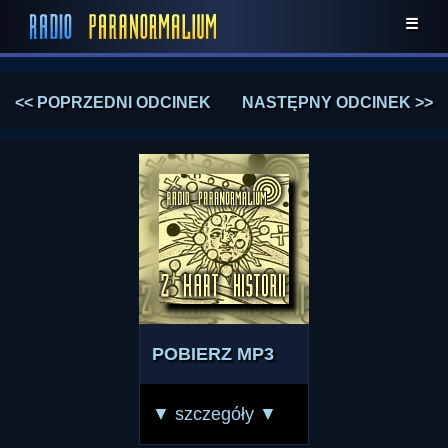
☰
<< POPRZEDNI ODCINEK
NASTĘPNY ODCINEK >>
POBIERZ MP3
▼ szczegóły ▼