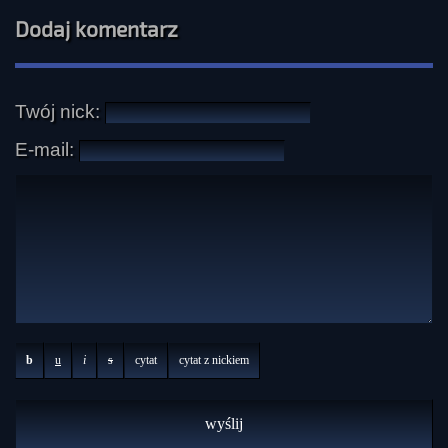
Dodaj komentarz
Twój nick:
E-mail:
b
u
i
s
cytat
cytat z nickiem