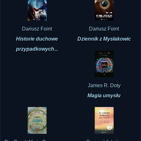
Dariusz Foint
Dariusz Foint
Historie duchowe
Dziennik z Mysłakowic
przypadkowych...
James R. Doty
Magia umysłu
Tim Read, Maria Papaspyrou
Bernard Jakoby
Psychodeliki i
Dlaczego jesteśmy na