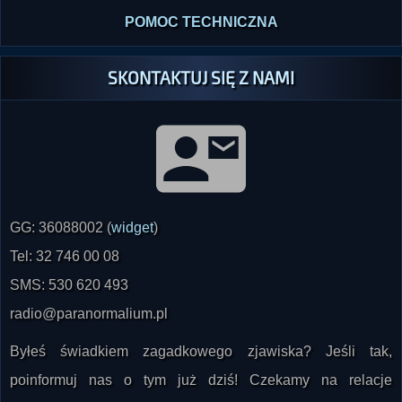
SKONTAKTUJ SIĘ Z NAMI
GG: 36088002 (
widget
)
Tel: 32 746 00 08
SMS: 530 620 493
radio@paranormalium.pl
Byłeś świadkiem zagadkowego zjawiska? Jeśli tak,
poinformuj nas o tym już dziś! Czekamy na relacje
współczesne oraz z lat ubiegłych. Na życzenie świadka