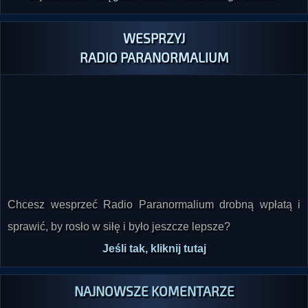
WESPRZYJ
RADIO PARANORMALIUM
Chcesz wesprzeć Radio Paranormalium drobną wpłatą i
sprawić, by rosło w siłę i było jeszcze lepsze?
Jeśli tak, kliknij tutaj
NAJNOWSZE KOMENTARZE
Ivellios
napisał(a) komentarz
do audycji
Odc. 60 - Przybysze z innego świata.
Bliskie spotkania z dziwnymi istotami