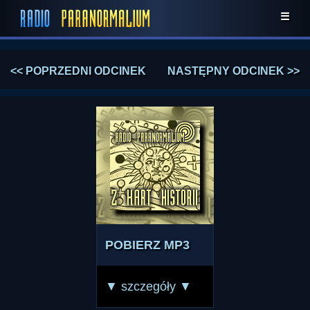
☰
<< POPRZEDNI ODCINEK
NASTĘPNY ODCINEK >>
POBIERZ MP3
▼ szczegóły ▼