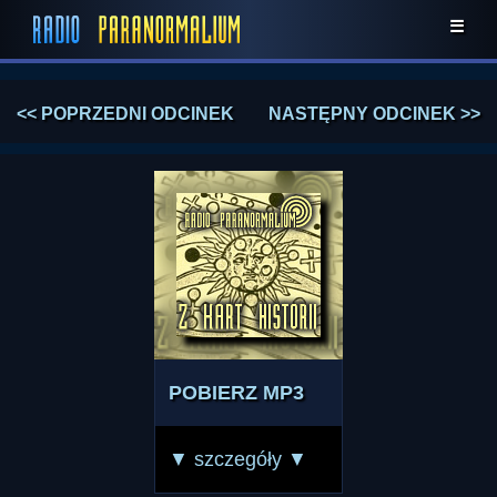
☰
<< POPRZEDNI ODCINEK
NASTĘPNY ODCINEK >>
POBIERZ MP3
▼ szczegóły ▼