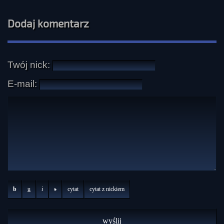
Dodaj komentarz
Twój nick:
E-mail:
b
u
i
s
cytat
cytat z nickiem