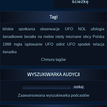
ścieżkę
Tagi
bliskie spotkania
obserwacje UFO
NOL
ufologia
świadkowie
światła na niebie
istoty nieznane
obcy
Polska
1988
mgła
lądowanie UFO
odlot UFO
spodek
relacja
świadka
Chmura tagów
WYSZUKIWARKA AUDYCJI
Zaawansowana wyszukiwarka podcastów