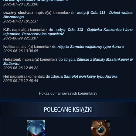
Bliskie spotkania z dziwnymi istotami
2026-07-20 13:13:00
uważny słuchacz
napisał(a) komentarz
do audycji
Odc. 111 - Dzieci wobec
Nieznanego
2026-07-03 18:15:37
K.R.
napisał(a) komentarz
do audycji
Odc. 113 - Gajówka Kaczenica i inne
tajemnice. Paranormalna spowiedź
2026-06-29 22:13:07
Ivellios
napisał(a) komentarz
do zdjęcia
Samolot wojskowy typu Aurora
2026-06-26 13:38:05
Hekatomb
napisał(a) komentarz
do zdjęcia
Zdjęcie z Baszty Maślankowej w
Malborku
2026-06-26 12:45:22
Hej
napisał(a) komentarz
do zdjęcia
Samolot wojskowy typu Aurora
2026-06-26 12:40:44
Pokaż 60 najnowszych komentarzy
POLECANE KSIĄŻKI