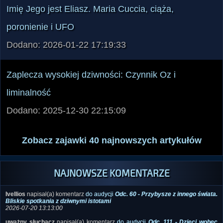
Imię Jego jest Eliasz. Maria Cuccia, ciąża,
poronienie i UFO
Dodano: 2026-01-22 17:19:33
Zaplecza wysokiej dziwności: Czynnik Oz i
liminalność
Dodano: 2025-12-30 22:15:09
Zobacz zajawki 40 najnowszych artykułów
NAJNOWSZE KOMENTARZE
Ivellios
napisał(a) komentarz
do audycji
Odc. 60 - Przybysze z innego świata.
Bliskie spotkania z dziwnymi istotami
2026-07-20 13:13:00
uważny słuchacz
napisał(a) komentarz
do audycji
Odc. 111 - Dzieci wobec