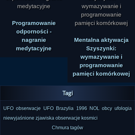
Programowanie
odporności -
nagranie
Mentalna aktywacja
medytacyjne
Szyszynki:
wymazywanie i
programowanie
pamięci komórkowej
Tagi
UFO
obserwacje UFO
Brazylia
1996
NOL
obcy
ufologia
niewyjaśnione zjawiska
obserwacje
kosmici
Chmura tagów