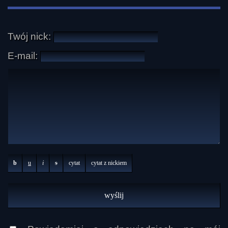
Twój nick:
E-mail:
b
u
i
s
cytat
cytat z nickiem