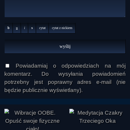
b
u
i
s
cytat
cytat z nickiem
Powiadamiaj o odpowiedziach na mój
komentarz. Do wysyłania powiadomień
potrzebny jest poprawny adres e-mail (nie
będzie publicznie wyświetlany).