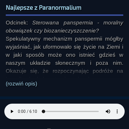
Najlepsze z Paranormalium
Odcinek:
Sterowana panspermia - moralny
obowiązek czy biozanieczyszczenie?
Spekulatywny mechanizm panspermii mógłby
wyjaśniać, jak uformowało się życie na Ziemi i
w jaki sposób może ono istnieć gdzieś w
naszym układzie słonecznym i poza nim.
Okazuje się, że rozpoczynając podróże na
kawałkach skał wystrzelonych w kosmos przez
(rozwiń opis)
uderzenia meteorytów lub prześlizgując się w
przestrzeni na powierzchni komety, "życie takie
jakie znamy" posiada zdumiewający talent do
przetrwania w najbardziej ekstremalnych
środowiskach.