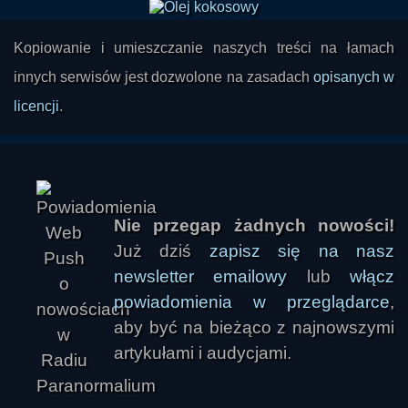
Co jednak gdyby gatunek ludzki potrafił celowo
wystrzeliwać sondy kosmiczne wyposażone w
Kopiowanie i umieszczanie naszych treści na łamach
małe biologiczne "zestawy startowe" w
innych serwisów jest dozwolone na zasadach
opisanych w
kierunku układów gwiezdnych, które
licencji
.
przypuszczalnie posiadają potencjał do
utrzymania życia? Tutaj mamy go sporo, czyż
więc nie jest naszym obowiązkiem
rozprzestrzenienia naszego ziarna pośród
gwiazd?
Nie przegap żadnych nowości!
Już dziś
zapisz się na nasz
newsletter emailowy
lub
włącz
powiadomienia w przeglądarce
,
aby być na bieżąco z najnowszymi
artykułami i audycjami.