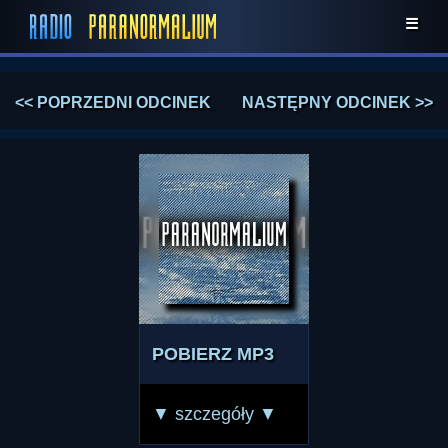
☰
<< POPRZEDNI ODCINEK
NASTĘPNY ODCINEK >>
POBIERZ MP3
▼ szczegóły ▼