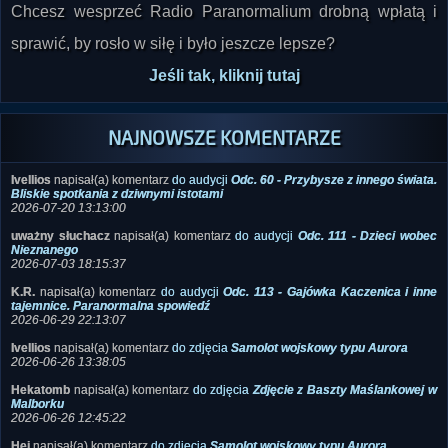
Chcesz wesprzeć Radio Paranormalium drobną wpłatą i
sprawić, by rosło w siłę i było jeszcze lepsze?
Jeśli tak, kliknij tutaj
NAJNOWSZE KOMENTARZE
Ivellios
napisał(a) komentarz
do audycji
Odc. 60 - Przybysze z innego świata.
Bliskie spotkania z dziwnymi istotami
2026-07-20 13:13:00
uważny słuchacz
napisał(a) komentarz
do audycji
Odc. 111 - Dzieci wobec
Nieznanego
2026-07-03 18:15:37
K.R.
napisał(a) komentarz
do audycji
Odc. 113 - Gajówka Kaczenica i inne
tajemnice. Paranormalna spowiedź
2026-06-29 22:13:07
Ivellios
napisał(a) komentarz
do zdjęcia
Samolot wojskowy typu Aurora
2026-06-26 13:38:05
Hekatomb
napisał(a) komentarz
do zdjęcia
Zdjęcie z Baszty Maślankowej w
Malborku
2026-06-26 12:45:22
Hej
napisał(a) komentarz
do zdjęcia
Samolot wojskowy typu Aurora