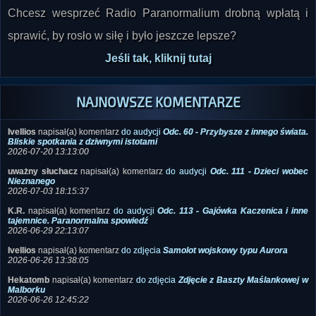
Chcesz wesprzeć Radio Paranormalium drobną wpłatą i
sprawić, by rosło w siłę i było jeszcze lepsze?
Jeśli tak, kliknij tutaj
NAJNOWSZE KOMENTARZE
Ivellios
napisał(a) komentarz
do audycji
Odc. 60 - Przybysze z innego świata.
Bliskie spotkania z dziwnymi istotami
2026-07-20 13:13:00
uważny słuchacz
napisał(a) komentarz
do audycji
Odc. 111 - Dzieci wobec
Nieznanego
2026-07-03 18:15:37
K.R.
napisał(a) komentarz
do audycji
Odc. 113 - Gajówka Kaczenica i inne
tajemnice. Paranormalna spowiedź
2026-06-29 22:13:07
Ivellios
napisał(a) komentarz
do zdjęcia
Samolot wojskowy typu Aurora
2026-06-26 13:38:05
Hekatomb
napisał(a) komentarz
do zdjęcia
Zdjęcie z Baszty Maślankowej w