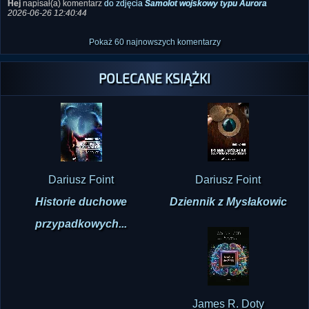
Malborku
2026-06-26 12:45:22
Hej
napisał(a) komentarz
do zdjęcia
Samolot wojskowy typu Aurora
2026-06-26 12:40:44
Pokaż 60 najnowszych komentarzy
POLECANE KSIĄŻKI
Dariusz Foint
Dariusz Foint
Historie duchowe
Dziennik z Mysłakowic
przypadkowych...