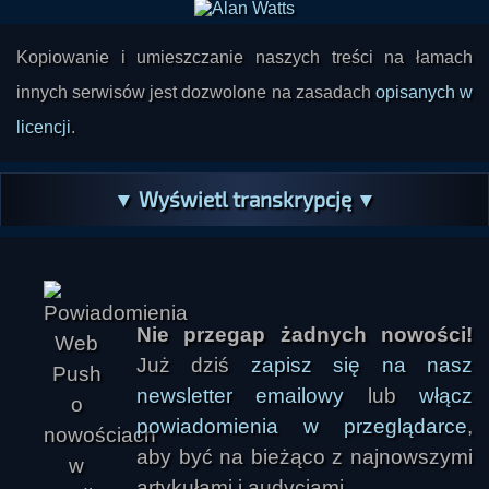
wywołanych przez zmiany klimatu i kataklizmy,
które wydarzyły się tysiące kilometrów dalej.
Kopiowanie i umieszczanie naszych treści na łamach
innych serwisów jest dozwolone na zasadach
opisanych w
licencji
.
▼ Wyświetl transkrypcję ▼
Nie przegap żadnych nowości!
Już dziś
zapisz się na nasz
newsletter emailowy
lub
włącz
powiadomienia w przeglądarce
,
aby być na bieżąco z najnowszymi
artykułami i audycjami.