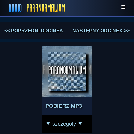
☰
<< POPRZEDNI ODCINEK
NASTĘPNY ODCINEK >>
POBIERZ MP3
▼ szczegóły ▼