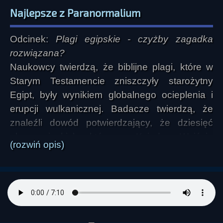
Najlepsze z Paranormalium
Odcinek:
Plagi egipskie - czyżby zagadka
rozwiązana?
Naukowcy twierdzą, że biblijne plagi, które w
Starym Testamencie zniszczyły starożytny
Egipt, były wynikiem globalnego ocieplenia i
erupcji wulkanicznej. Badacze twierdzą, że
znaleźli dowód potwierdzający, że dziesięć
plag egipskich, które w Księdze Wyjścia
(rozwiń opis)
doprowadziły do uwolnienia Izraelitów przez
Mojżesza spod władzy Egiptu, było wywołane
prawdziwymi katastrofami naturalnymi. Zamiast
jednak tłumaczyć je jako akt gniewu mściwego
Boga, naukowcy twierdzą, że plagi te można
przypisać serii zjawisk przyrodniczych