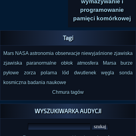
wymazywanie i
programowanie
pamięci komórkowej
Tagi
Mars
NASA
astronomia
obserwacje
niewyjaśnione zjawiska
zjawiska paranormalne
obłok
atmosfera Marsa
burze
pyłowe
zorza polarna
lód
dwutlenek węgla
sonda
kosmiczna
badania naukowe
Chmura tagów
WYSZUKIWARKA AUDYCJI