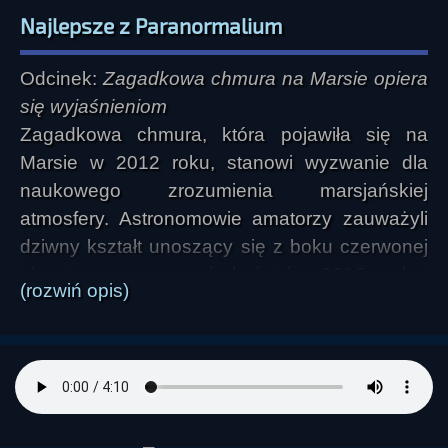
Najlepsze z Paranormalium
Odcinek:
Zagadkowa chmura na Marsie opiera
się wyjaśnieniom
Zagadkowa chmura, która pojawiła się na
Marsie w 2012 roku, stanowi wyzwanie dla
naukowego zrozumienia marsjańskiej
atmosfery. Astronomowie amatorzy zauważyli
dziwny kształt unoszący się z boku czerwonej
planety w marcu i kwietniu 2012 roku.
(rozwiń opis)
Wyglądało to jak obłok pyłu ulatującego z
powierzchni planety, jednak miał on wysokość
200 do 250 kilometrów. Jest to dużo więcej niż
oczekiwano po burzach piaskowych na niskiej
wysokości, które przewalają się przez tę
planetę.