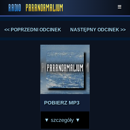
☰
<< POPRZEDNI ODCINEK
NASTĘPNY ODCINEK >>
POBIERZ MP3
▼ szczegóły ▼