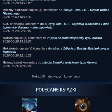
2026-07-20 13:13:00
uważny słuchacz
napisał(a) komentarz
do audycji
Odc. 111 - Dzieci wobec
Nieznanego
2026-07-03 18:15:37
K.R.
napisał(a) komentarz
do audycji
Odc. 113 - Gajówka Kaczenica i inne
tajemnice. Paranormalna spowiedź
2026-06-29 22:13:07
Ivellios
napisał(a) komentarz
do zdjęcia
Samolot wojskowy typu Aurora
2026-06-26 13:38:05
Hekatomb
napisał(a) komentarz
do zdjęcia
Zdjęcie z Baszty Maślankowej w
Malborku
2026-06-26 12:45:22
Hej
napisał(a) komentarz
do zdjęcia
Samolot wojskowy typu Aurora
2026-06-26 12:40:44
Pokaż 60 najnowszych komentarzy
POLECANE KSIĄŻKI