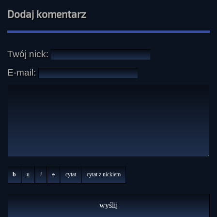
Dodaj komentarz
Twój nick:
E-mail:
b
u
i
s
cytat
cytat z nickiem