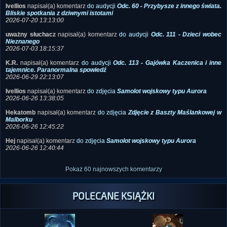
Ivellios
napisał(a) komentarz
do audycji
Odc. 60 - Przybysze z innego świata.
Bliskie spotkania z dziwnymi istotami
2026-07-20 13:13:00
uważny słuchacz
napisał(a) komentarz
do audycji
Odc. 111 - Dzieci wobec
Nieznanego
2026-07-03 18:15:37
K.R.
napisał(a) komentarz
do audycji
Odc. 113 - Gajówka Kaczenica i inne
tajemnice. Paranormalna spowiedź
2026-06-29 22:13:07
Ivellios
napisał(a) komentarz
do zdjęcia
Samolot wojskowy typu Aurora
2026-06-26 13:38:05
Hekatomb
napisał(a) komentarz
do zdjęcia
Zdjęcie z Baszty Maślankowej w
Malborku
2026-06-26 12:45:22
Hej
napisał(a) komentarz
do zdjęcia
Samolot wojskowy typu Aurora
2026-06-26 12:40:44
Pokaż 60 najnowszych komentarzy
POLECANE KSIĄŻKI