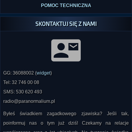
SKONTAKTUJ SIĘ Z NAMI
GG: 36088002 (
widget
)
Tel: 32 746 00 08
SMS: 530 620 493
radio@paranormalium.pl
Byłeś świadkiem zagadkowego zjawiska? Jeśli tak,
poinformuj nas o tym już dziś! Czekamy na relacje
współczesne oraz z lat ubiegłych. Na życzenie świadka
zapewniamy pełną anonimowość!