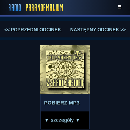
☰
<< POPRZEDNI ODCINEK
NASTĘPNY ODCINEK >>
POBIERZ MP3
▼ szczegóły ▼