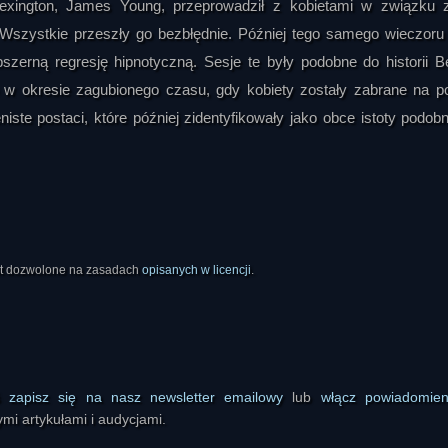
exington, James Young, przeprowadził z kobietami w związku 
Wszystkie przeszły go bezbłędnie. Później tego samego wieczoru
szerną regresję hipnotyczną. Sesje te były podobne do historii Be
o w okresie zagubionego czasu, gdy kobiety zostały zabrane na p
iste postaci, które później zidentyfikowały jako obce istoty podob
est dozwolone na zasadach
opisanych w licencji
.
ś
zapisz się na nasz newsletter emailowy
lub
włącz powiadomie
mi artykułami i audycjami.