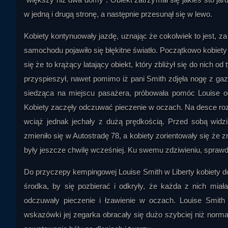
w jedną i drugą stronę, a następnie przesunął się w lewo.
Kobiety kontynuowały jazdę, uznając że cokolwiek to jest, za 
samochodu pojawiło się błękitne światło. Początkowo kobiety 
się że to krążący latający obiekt, który zbliżył się do nich 
przyspieszył, nawet pomimo iż pani Smith zdjęła nogę z gaz
siedząca na miejscu pasażera, próbowała pomóc Louise o
Kobiety zaczęły odczuwać pieczenie w oczach. Na desce rozdz
wciąż jednak jechały z dużą prędkością. Przed sobą widzi
zmieniło się w Autostradę 78, a kobiety zorientowały się że 
były jeszcze chwilę wcześniej. Ku swemu zdziwieniu, sprawdz
Do przyczepy kempingowej Louise Smith w Liberty kobiety dot
środka, by się pozbierać i odkryły, że każda z nich mia
odczuwały pieczenie i łzawienie w oczach. Louise Smith 
wskazówki jej zegarka obracały się dużo szybciej niż norm