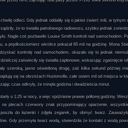
chwilę odleci. Gdy jednak oddaliły się o jakieś ćwierć mili, w tylnym 
sądziły, że to światła patrolowego radiowozu, szybko jednak zorient
od tyłu. Nagle coś pozbawiło Louise Smith kontroli nad samochodem. P
u, a prędkościomierz wkrótce pokazał 85 mil na godzinę. Mona Staf
dzyskać kontrolę nad samochodem, okazało się to jednak niemoż
ielczej zaświeciły się światła zapłonowe, wskazując zgaśnięcie sil
ały szeroką, jasno oświetloną drogę, zaś kilka sekund później mi
znajdują się na obrzeżach Hustonville, całe osiem mil od miejsca w k
ając czas odkryły, że minęła godzina i dwadzieścia minut.
arły o 1:25 w nocy, a więc spóźnione prawie półtorej godziny. Wesz
ła na plecach czerwony znak przypominający oparzenie, wszystki
poszła do łazienki i zdjęła zegarek, by obmyć twarz. Zauważył
alnie. Gdy przemyła twarz wodą, stwierdziła że kontakt z wodą pow