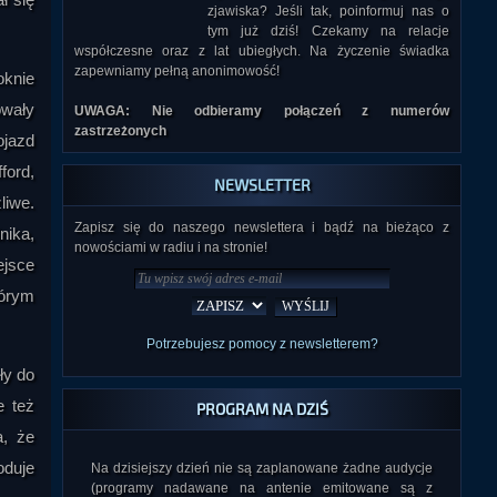
zjawiska? Jeśli tak, poinformuj nas o
tym już dziś! Czekamy na relacje
współczesne oraz z lat ubiegłych. Na życzenie świadka
zapewniamy pełną anonimowość!
oknie
owały
UWAGA: Nie odbieramy połączeń z numerów
zastrzeżonych
ojazd
ford,
NEWSLETTER
liwe.
Zapisz się do naszego newslettera i bądź na bieżąco z
nika,
nowościami w radiu i na stronie!
ejsce
tórym
Potrzebujesz pomocy z newsletterem?
ły do
e też
PROGRAM NA DZIŚ
a, że
oduje
Na dzisiejszy dzień nie są zaplanowane żadne audycje
(programy nadawane na antenie emitowane są z