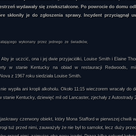
zestrzeń wydawały się zniekształcone. Po powrocie do domu od
óre skłoniły je do zgłoszenia sprawy. Incydent przyciągnął 
 latającego wykonany przez jednego ze świadków,
Aby je uczcić, ona i jej dwie przyjaciółki, Louise Smith i Elaine Th
rty w stanie Kentucky na obiad w restauracji Redwoods, mi
Nova z 1967 roku siedziała Louise Smith.
 nie wypiła ani kropli alkoholu. Około 11:15 wieczorem wracały do 
 stanie Kentucky, dziewięć mil od Lancaster, zjechały z Autostrady 
ę jaskrawy czerwony obiekt, który Mona Stafford w pierwszej chwili w
rogi tuż przed nimi, zauważyły że nie był to samolot, lecz duży prze
dów przed nimi, zajmując oba pasy jezdni. Przez kilka sekund kołysa