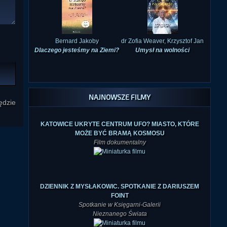
Bernard Jakoby
dr Zofia Weaver, Krzysztof Jan
Dlaczego jesteśmy na Ziemi?
Umysł na wolności
NAJNOWSZE FILMY
ędzie
KATOWICE UKRYTE CENTRUM UFO? MIASTO, KTÓRE
MOŻE BYĆ BRAMĄ KOSMOSU
Film dokumentalny
DZIENNIK Z MYSŁAKOWIC. SPOTKANIE Z DARIUSZEM
FOINT
Spotkanie w Księgarni-Galerii
Nieznanego Świata