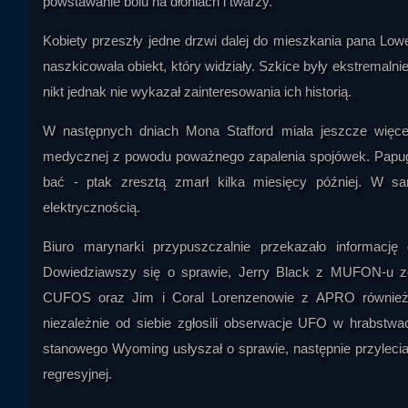
powstawanie bólu na dłoniach i twarzy.
Kobiety przeszły jedne drzwi dalej do mieszkania pana Lowel
naszkicowała obiekt, który widziały. Szkice były ekstremalnie
nikt jednak nie wykazał zainteresowania ich historią.
W następnych dniach Mona Stafford miała jeszcze więce
medycznej z powodu poważnego zapalenia spojówek. Papuga 
bać - ptak zresztą zmarł kilka miesięcy później. W s
elektrycznością.
Biuro marynarki przypuszczalnie przekazało informację
Dowiedziawszy się o sprawie, Jerry Black z MUFON-u zor
CUFOS oraz Jim i Coral Lorenzenowie z APRO również zb
niezależnie od siebie zgłosili obserwacje UFO w hrabstwa
stanowego Wyoming usłyszał o sprawie, następnie przylecia
regresyjnej.