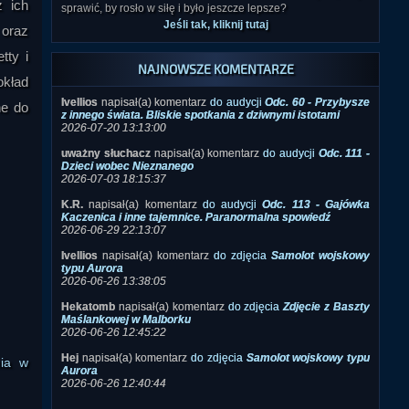
z ich
 oraz
NAJNOWSZE KOMENTARZE
tty i
Ivellios
napisał(a) komentarz
do audycji
Odc. 60 - Przybysze
okład
z innego świata. Bliskie spotkania z dziwnymi istotami
2026-07-20 13:13:00
ne do
uważny słuchacz
napisał(a) komentarz
do audycji
Odc. 111 -
Dzieci wobec Nieznanego
2026-07-03 18:15:37
K.R.
napisał(a) komentarz
do audycji
Odc. 113 - Gajówka
Kaczenica i inne tajemnice. Paranormalna spowiedź
2026-06-29 22:13:07
Ivellios
napisał(a) komentarz
do zdjęcia
Samolot wojskowy
typu Aurora
2026-06-26 13:38:05
Hekatomb
napisał(a) komentarz
do zdjęcia
Zdjęcie z Baszty
Maślankowej w Malborku
2026-06-26 12:45:22
Hej
napisał(a) komentarz
do zdjęcia
Samolot wojskowy typu
Aurora
2026-06-26 12:40:44
nia w
Pokaż 60 najnowszych komentarzy