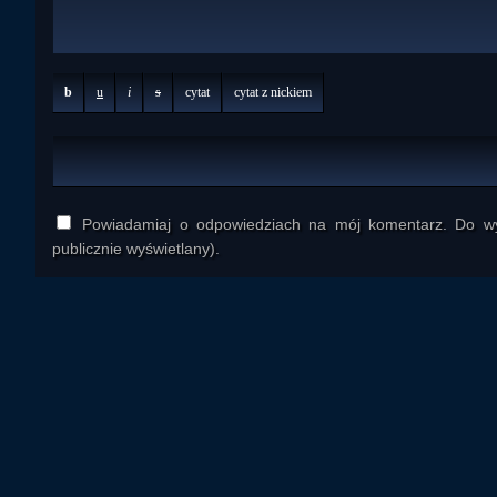
b
u
i
s
cytat
cytat z nickiem
Powiadamiaj o odpowiedziach na mój komentarz. Do wys
publicznie wyświetlany).