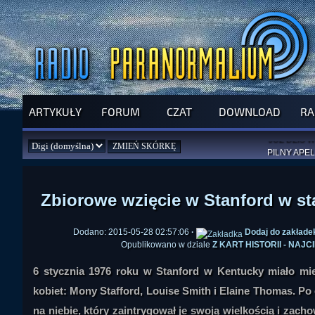
ARTYKUŁY
FORUM
CZAT
DOWNLOAD
RA
SPRAWDŹ P
JUŻ DZIŚ 
PILNY APEL
NOWE KSI
ZAŁOŻ
PAR
Zbiorowe wzięcie w Stanford w st
Dodano: 2015-05-28 02:57:06
·
Dodaj do zakłade
Opublikowano w dziale
Z KART HISTORII - NA
6 stycznia 1976 roku w Stanford w Kentucky miało mie
kobiet: Mony Stafford, Louise Smith i Elaine Thomas. Po 
na niebie, który zaintrygował je swoją wielkością i zach