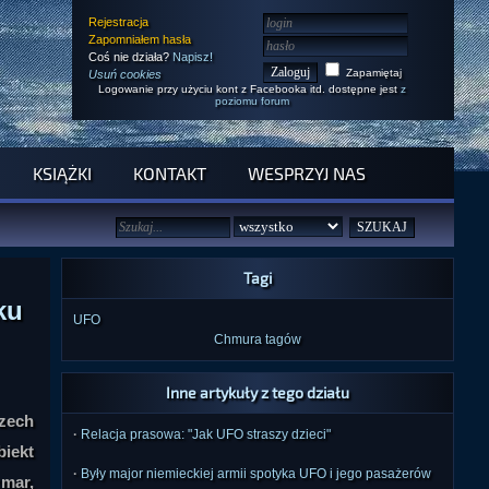
Rejestracja
Zapomniałem hasła
Coś nie działa?
Napisz!
Zapamiętaj
Usuń cookies
Logowanie przy użyciu kont z Facebooka itd. dostępne jest
z
poziomu forum
KSIĄŻKI
KONTAKT
WESPRZYJ NAS
Tagi
ku
UFO
Chmura tagów
Inne artykuły z tego działu
rzech
·
Relacja prasowa: "Jak UFO straszy dzieci"
biekt
·
Były major niemieckiej armii spotyka UFO i jego pasażerów
zmar,