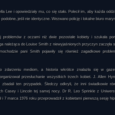
la Lee i opowiedziały mu, co się stało. Polecił im, aby każda oddzi
 podobne, jeśli nie identyczne. Wezwano policję i lokalne biuro maryn
j problemów z oczami niż dwie pozostałe kobiety i szukała p
należąca do Louise Smith z niewyjaśnionych przyczyn zaczęła si
amochodzie pani Smith pojawiły się również zagadkowe probl
 o zdarzeniu mediom, a historia wkrótce znalazła się w gaze
ganizował przesłuchanie wszystkich trzech kobiet. J. Allen Hy
adali ten przypadek. Śledczy odkryli, że inni świadkowie ró
ch Casey i Lincoln tej samej nocy. Dr R. Leo Sprinkle z Uniwers
ł i 7 marca 1976 roku przeprowadził z kobietami pierwszą sesję hi