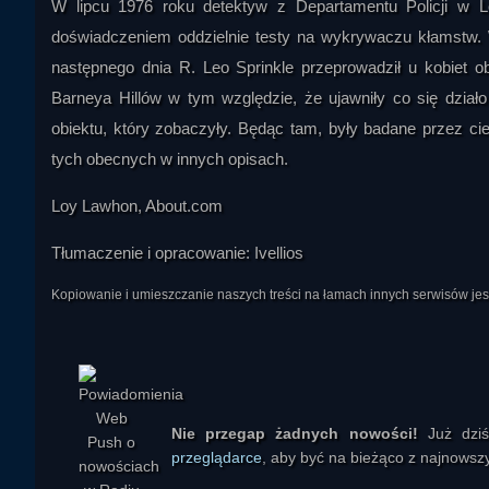
W lipcu 1976 roku detektyw z Departamentu Policji w L
doświadczeniem oddzielnie testy na wykrywaczu kłamstw. 
następnego dnia R. Leo Sprinkle przeprowadził u kobiet ob
Barneya Hillów w tym względzie, że ujawniły co się dział
obiektu, który zobaczyły. Będąc tam, były badane przez cien
tych obecnych w innych opisach.
Loy Lawhon, About.com
Tłumaczenie i opracowanie: Ivellios
Kopiowanie i umieszczanie naszych treści na łamach innych serwisów j
Nie przegap żadnych nowości!
Już dzi
przeglądarce
, aby być na bieżąco z najnowszy