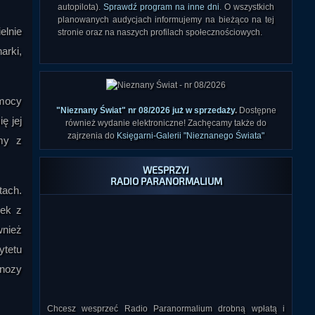
autopilota).
Sprawdź program na inne dni
. O wszystkich
planowanych audycjach informujemy na bieżąco na tej
elnie
stronie oraz na naszych profilach społecznościowych.
arki,
omocy
"Nieznany Świat" nr 08/2026 już w sprzedaży
.
Dostępne
ę jej
również wydanie elektroniczne! Zachęcamy także do
zajrzenia do
Księgarni-Galerii "Nieznanego Świata"
emy z
WESPRZYJ
RADIO PARANORMALIUM
tach.
nek z
wnież
ytetu
pnozy
Chcesz wesprzeć Radio Paranormalium drobną wpłatą i
sprawić, by rosło w siłę i było jeszcze lepsze?
Jeśli tak, kliknij tutaj