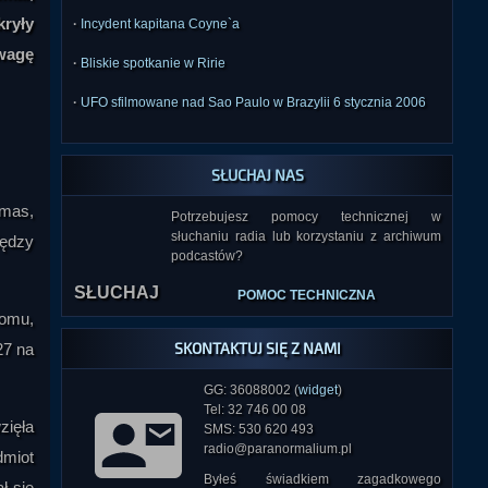
kryły
·
Incydent kapitana Coyne`a
uwagę
·
Bliskie spotkanie w Ririe
·
UFO sfilmowane nad Sao Paulo w Brazylii 6 stycznia 2006
SŁUCHAJ NAS
omas,
Potrzebujesz pomocy technicznej w
słuchaniu radia lub korzystaniu z archiwum
ędzy
SŁUCHAJ
podcastów?
POMOC TECHNICZNA
domu,
SKONTAKTUJ SIĘ Z NAMI
27 na
GG: 36088002 (
widget
)
Tel: 32 746 00 08
zięła
SMS: 530 620 493
radio@paranormalium.pl
dmiot
Byłeś świadkiem zagadkowego
ł się