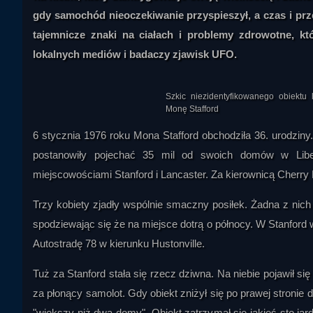
gdy samochód nieoczekiwanie przyspieszył, a czas i pr
tajemnicze znaki na ciałach i problemy zdrowotne, kt
lokalnych mediów i badaczy zjawisk UFO.
Szkic niezidentyfikowanego obiektu
Monę Stafford
6 stycznia 1976 roku Mona Stafford obchodziła 36. urodziny. 
postanowiły pojechać 35 mil od swoich domów w Libe
miejscowościami Stanford i Lancaster. Za kierownicą Cherry 
Trzy kobiety zjadły wspólnie smaczny posiłek. Żadna z nich
spodziewając się że na miejsce dotrą o północy. W Stanford w
Autostradę 78 w kierunku Hustonville.
Tuż za Stanford stała się rzecz dziwna. Na niebie pojawił si
za płonący samolot. Gdy obiekt zniżył się po prawej stronie d
"większy niż dwa domy". Obiekt zatrzymał się jakieś sto jar