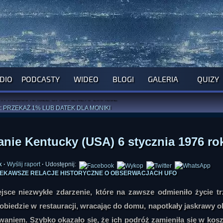
DIO
PODCASTY
WIDEO
BLOGI
GALERIA
QUIZY
ROGRAM NA NAJBLIŻSZY TYDZIEŃ
WYPRÓBUJ NASZE OFICJALNE APLIKACJE
:
PRZEKAŻ 1% LUB DATEK DLA MONIKI
ĄŻKI AUTORSTWA
A. MIAZGI
I
D. TRELI
ANORMALNEGO BLOGA
I POCZUJ SIĘ JAK REDAKTOR
anie Kentucky (USA) 6 stycznia 1976 ro
k
·
Wyślij raport
·
Udostępnij:
JCIEKAWSZE RELACJE HISTORYCZNE O OBSERWACJACH UFO
jsce niezwykłe zdarzenie, które na zawsze odmieniło życie t
obiedzie w restauracji, wracając do domu, napotkały jaskrawy o
owaniem. Szybko okazało się, że ich podróż zamieniła się w kos