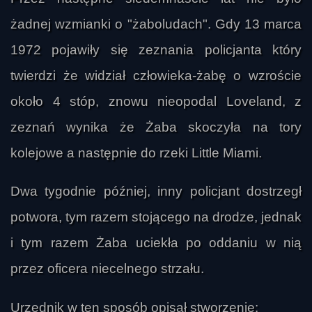
żadnej wzmianki o "żaboludach". Gdy 13 marca
1972 pojawiły się zeznania policjanta który
twierdzi że widział człowieka-żabę o wzroście
około 4 stóp, znowu nieopodal Loveland, z
zeznań wynika że Żaba skoczyła na tory
kolejowe a następnie do rzeki Little Miami.
Dwa tygodnie później, inny policjant dostrzegł
potwora, tym razem stojącego na drodze, jednak
i tym razem Żaba uciekła po oddaniu w nią
przez oficera niecelnego strzału.
Urzędnik w ten sposób opisał stworzenie: