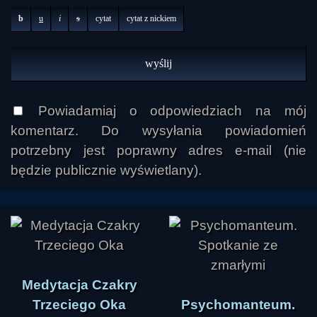
b
u
i
s
cytat
cytat z nickiem
Powiadamiaj o odpowiedziach na mój
komentarz. Do wysyłania powiadomień
potrzebny jest poprawny adres e-mail (nie
będzie publicznie wyświetlany).
Medytacja Czakry
Trzeciego Oka
Psychomanteum.