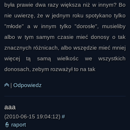
była prawie dwa razy większa niż w innym? Bo
nie uwierzę, że w jednym roku spotykano tylko
"młode" a w innym tylko "dorosłe", musieliby
ozzy89a
albo w tym samym czasie mieć donosy o tak
znacznych różnicach, albo wszędzie mieć mniej
więcej tą samą wielkośc we wszystkich
donosach, zebym rozważył to na tak
|
Odpowiedz
CzarT
(2010-06-15 19:04:12)
#
👮
raport