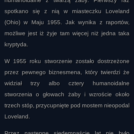
humanoidalne z twarzą żaby. Pierwszy raz
spotkano się z nią w miasteczku Loveland
(Ohio) w Maju 1955. Jak wynika z raportów,
możliwe jest iż żyje tam więcej niż jedna taka
kryptyda.
W 1955 roku stworzenie zostało dostrzeżone
przez pewnego biznesmena, który twierdzi że
widział trzy albo cztery humanoidalne
stworzenia o głowach żaby i wzroście około
trzech stóp, przycupnięte pod mostem nieopodal
Loveland.
Przez następne siedemnaście lat nie było