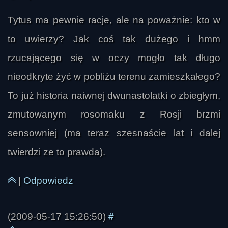
Tytus ma pewnie racje, ale na poważnie: kto w
to uwierzy? Jak coś tak dużego i hmm
rzucającego się w oczy mogło tak długo
nieodkryte żyć w pobliżu terenu zamieszkałego?
To już historia naiwnej dwunastolatki o zbiegłym,
bauaser-kun
zmutowanym rosomaku z Rosji brzmi
sensowniej (ma teraz szesnaście lat i dalej
twierdzi ze to prawda).
|
Odpowiedz
(2009-05-17 15:26:50)
#