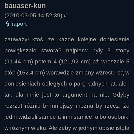
wilkołaczek
(2010-03-05 14:52:39)
#
👮
raport
zauważył ktoś, ze każde kolejne doniesienie
powiększało stwora? najpierw były 3 stopy
(91.44 cm) potem 4 (121,92 cm) aż wreszcie 5
stóp (152.4 cm) wprawdzie zmiany wzrostu są w
doniesieniach odległych o parę ładnych lat, ale i
tak dla mnie jest to argument na nie. Gdyby
rozrzut różnic bł mniejszy można by rzecz, że
jedni widzieli samce a inni samice, albo osobniki
w różnym wieku. Ale żeby w jednym opisie istota