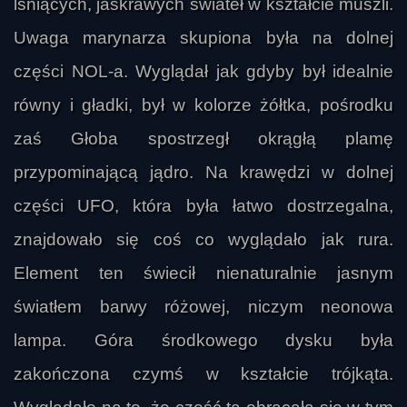
lśniących, jaskrawych świateł w kształcie muszli.
Uwaga marynarza skupiona była na dolnej
części NOL-a. Wyglądał jak gdyby był idealnie
równy i gładki, był w kolorze żółtka, pośrodku
zaś Głoba spostrzegł okrągłą plamę
przypominającą jądro. Na krawędzi w dolnej
części UFO, która była łatwo dostrzegalna,
znajdowało się coś co wyglądało jak rura.
Element ten świecił nienaturalnie jasnym
światłem barwy różowej, niczym neonowa
lampa. Góra środkowego dysku była
zakończona czymś w kształcie trójkąta.