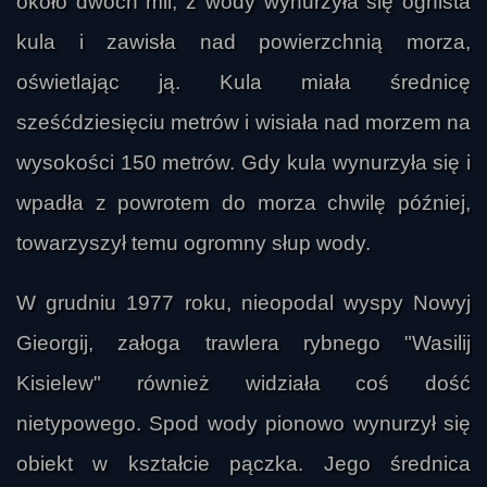
około dwóch mil, z wody wynurzyła się ognista
kula i zawisła nad powierzchnią morza,
oświetlając ją. Kula miała średnicę
sześćdziesięciu metrów i wisiała nad morzem na
wysokości 150 metrów. Gdy kula wynurzyła się i
wpadła z powrotem do morza chwilę później,
towarzyszył temu ogromny słup wody.
W grudniu 1977 roku, nieopodal wyspy Nowyj
Gieorgij, załoga trawlera rybnego "Wasilij
Kisielew" również widziała coś dość
nietypowego. Spod wody pionowo wynurzył się
obiekt w kształcie pączka. Jego średnica