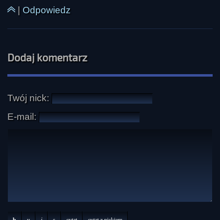
|
Odpowiedz
Dodaj komentarz
Twój nick:
E-mail:
b
u
i
s
cytat
cytat z nickiem