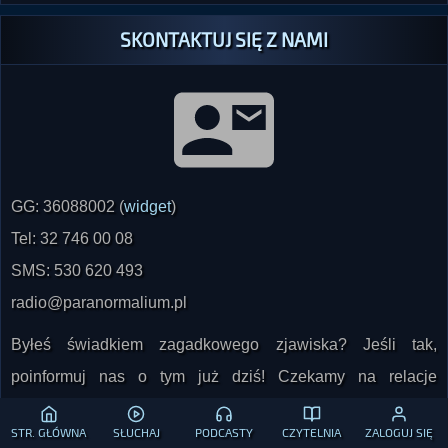
SKONTAKTUJ SIĘ Z NAMI
GG: 36088002 (
widget
)
Tel: 32 746 00 08
SMS: 530 620 493
radio@paranormalium.pl
Byłeś świadkiem zagadkowego zjawiska? Jeśli tak,
poinformuj nas o tym już dziś! Czekamy na relacje
współczesne oraz z lat ubiegłych. Na życzenie świadka
STR. GŁÓWNA
SŁUCHAJ
PODCASTY
CZYTELNIA
ZALOGUJ SIĘ
zapewniamy pełną anonimowość!