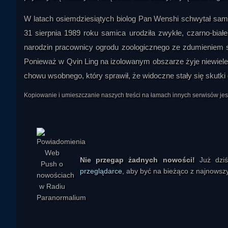
W latach osiemdziesiątych biolog Pan Wenshi schwytał samic
31 sierpnia 1989 roku samica urodziła zwykłe, czarno-bia
narodzin pracownicy ogrodu zoologicznego ze zdumieniem st
Ponieważ w Qvin Ling na izolowanym obszarze żyje niewiel
chowu wsobnego, który sprawił, że widoczne stały się skutk
Kopiowanie i umieszczanie naszych treści na łamach innych serwisów j
Eryk Wszechwiedzący
Nie przegap żadnych nowości!
Już dzi
przeglądarce
, aby być na bieżąco z najnowszy