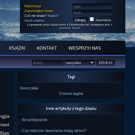
Rejestracja
Zapomniałem hasła
Coś nie działa?
Napisz!
Zapamiętaj
Usuń cookies
Logowanie przy użyciu kont z Facebooka itd. dostępne jest
z
poziomu forum
KSIĄŻKI
KONTAKT
WESPRZYJ NAS
Tagi
Kamczatka
Chmura tagów
Inne artykuły z tego działu
ngjia
·
Itzcuintlipotzotli
iast
·
Czy mityczne stworzenia mogą istnieć?
Stan