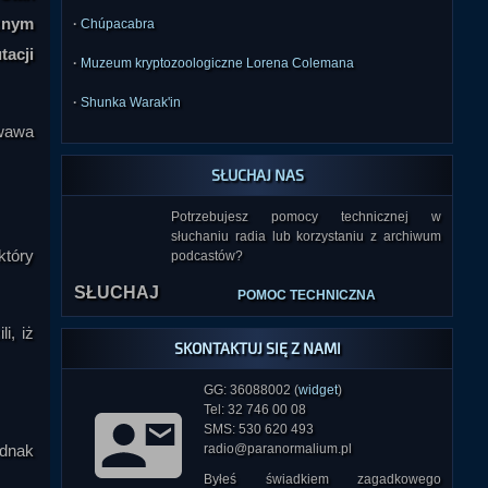
znym
·
Chúpacabra
tacji
·
Muzeum kryptozoologiczne Lorena Colemana
·
Shunka Warak'in
owawa
SŁUCHAJ NAS
Potrzebujesz pomocy technicznej w
słuchaniu radia lub korzystaniu z archiwum
który
podcastów?
SŁUCHAJ
POMOC TECHNICZNA
i, iż
SKONTAKTUJ SIĘ Z NAMI
GG: 36088002 (
widget
)
Tel: 32 746 00 08
SMS: 530 620 493
ednak
radio@paranormalium.pl
Byłeś świadkiem zagadkowego