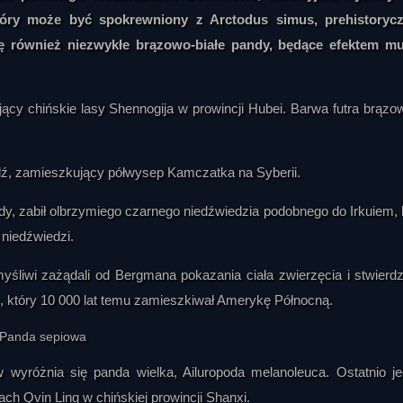
tóry może być spokrewniony z Arctodus simus, prehistoryc
ę również niezwykłe brązowo-białe pandy, będące efektem mu
jący chińskie lasy Shennogija w prowincji Hubei. Barwa futra brąz
edź, zamieszkujący półwysep Kamczatka na Syberii.
y, zabił olbrzymiego czarnego niedźwiedzia podobnego do Irkuiem, 
 niedźwiedzi.
yśliwi zażądali od Bergmana pokazania ciała zwierzęcia i stwierdzil
, który 10 000 lat temu zamieszkiwał Amerykę Północną.
 wyróżnia się panda wielka, Ailuropoda melanoleuca. Ostatnio j
ach Qvin Ling w chińskiej prowincji Shanxi.