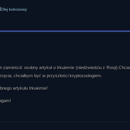
n zamieścić osobny artykuł o Irkuiemie (niedźwiedziu z Rosji).Chci
rzęcia, chciałbym być w przyszłości kryptozoologiem.
nego artykułu Irkuiemie!
łagam!