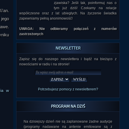
zjawiska? Jeśli tak, poinformuj nas o
tym już dziś! Czekamy na relacje
i'an.
współczesne oraz z lat ubiegłych. Na życzenie świadka
 jego
zapewniamy pełną anonimowość!
wawe.
UWAGA: Nie odbieramy połączeń z numerów
zastrzeżonych
yniku
NEWSLETTER
Zapisz się do naszego newslettera i bądź na bieżąco z
nowościami w radiu i na stronie!
Potrzebujesz pomocy z newsletterem?
nia w
PROGRAM NA DZIŚ
Na dzisiejszy dzień nie są zaplanowane żadne audycje
(programy nadawane na antenie emitowane są z