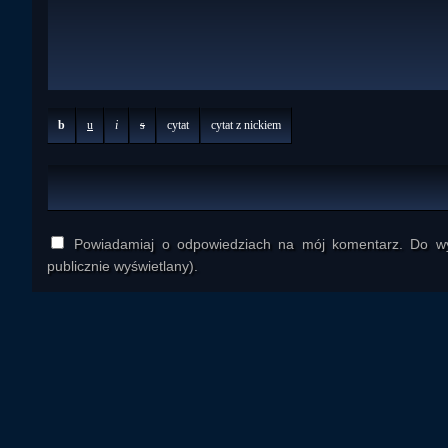
b
u
i
s
cytat
cytat z nickiem
Powiadamiaj o odpowiedziach na mój komentarz. Do wys
publicznie wyświetlany).