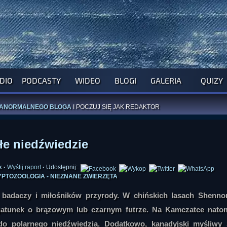
ROGRAM NA NAJBLIŻSZY TYDZIEŃ
WYPRÓBUJ NASZE OFICJALNE APLIKACJE
DIO
PODCASTY
WIDEO
BLOGI
GALERIA
QUIZY
:
PRZEKAŻ 1% LUB DATEK DLA MONIKI
ĄŻKI AUTORSTWA
A. MIAZGI
I
D. TRELI
ANORMALNEGO BLOGA
I POCZUJ SIĘ JAK REDAKTOR
łe niedźwiedzie
k
·
Wyślij raport
·
Udostępnij:
PTOZOOLOGIA - NIEZNANE ZWIERZĘTA
ą badaczy i miłośników przyrody. W chińskich lasach Shenno
gatunek o brązowym lub czarnym futrze. Na Kamczatce natom
o polarnego niedźwiedzia. Dodatkowo, kanadyjski myśliwy 