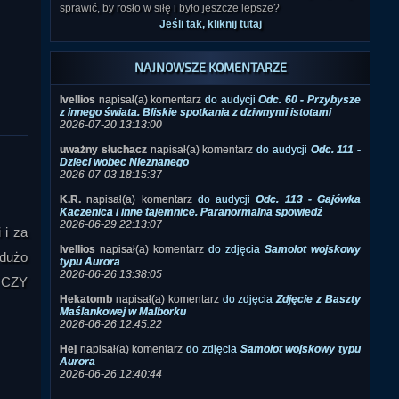
sprawić, by rosło w siłę i było jeszcze lepsze?
Jeśli tak, kliknij tutaj
NAJNOWSZE KOMENTARZE
Ivellios
napisał(a) komentarz
do audycji
Odc. 60 - Przybysze
z innego świata. Bliskie spotkania z dziwnymi istotami
2026-07-20 13:13:00
uważny słuchacz
napisał(a) komentarz
do audycji
Odc. 111 -
Dzieci wobec Nieznanego
2026-07-03 18:15:37
K.R.
napisał(a) komentarz
do audycji
Odc. 113 - Gajówka
Kaczenica i inne tajemnice. Paranormalna spowiedź
2026-06-29 22:13:07
 i za
Ivellios
napisał(a) komentarz
do zdjęcia
Samolot wojskowy
 dużo
typu Aurora
2026-06-26 13:38:05
- CZY
Hekatomb
napisał(a) komentarz
do zdjęcia
Zdjęcie z Baszty
Maślankowej w Malborku
2026-06-26 12:45:22
Hej
napisał(a) komentarz
do zdjęcia
Samolot wojskowy typu
Aurora
2026-06-26 12:40:44