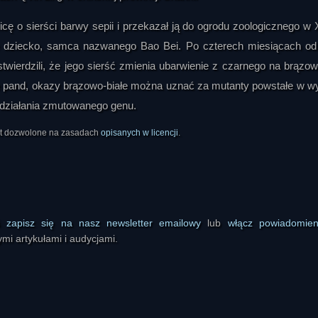
ę o sierści barwy sepii i przekazał ją do ogrodu zoologicznego w X
łe dziecko, samca nazwanego Bao Bei. Po czterech miesiącach od
wierdzili, że jego sierść zmienia ubarwienie z czarnego na brązo
e pand, okazy brązowo-białe można uznać za mutanty powstałe w w
i działania zmutowanego genu.
est dozwolone na zasadach
opisanych w licencji
.
ś
zapisz się na nasz newsletter emailowy
lub
włącz powiadomie
mi artykułami i audycjami.