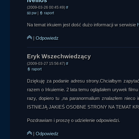
(2009-03-26 00:45:49)
#
Ivellios
📧
pw
|
👮
raport
Na temat irkuiem jest dość dużo informacji w serwisie
|
Odpowiedz
(2009-03-27 15:56:47)
#
👮
raport
Dziękuję za podanie adresu strony.Chciałbym zapytać c
razem o Irkuiemie. 2 lata temu oglądałem urywek filmu
razy, dopiero tu ,na paranormalium znalazłem nieco
ISTNIEJĄ JAKIEŚ OSOBNE STRONY NA TEMAT KRY
Pozdrawiam i proszę o udzielenie odpowiedzi.
|
Odpowiedz