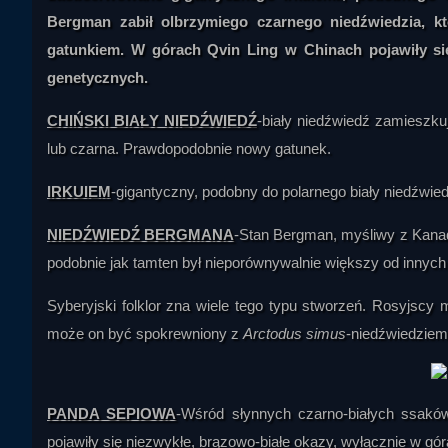
Bergman zabił olbrzymiego czarnego niedźwiedzia, k
gatunkiem. W górach Qvin Ling w Chinach pojawiły si
genetycznych.
CHIŃSKI BIAŁY NIEDŹWIEDŹ
-biały niedźwiedź zamieszku
lub czarna. Prawdopodobnie nowy gatunek.
IRKUIEM
-gigantyczny, podobny do polarnego biały niedźwi
NIEDŹWIEDŹ BERGMANA
-Stan Bergman, myśliwy z Kanad
podobnie jak tamten był nieporównywalnie większy od innych
Syberyjski folklor zna wiele tego typu stworzeń. Rosyjscy m
może on być spokrewniony z
Arctodus simus
-niedźwiedziem
PANDA SEPIOWA
-Wśród słynnych czarno-białych ssaków
pojawiły się niezwykłe, brązowo-białe okazy, wyłącznie w gór