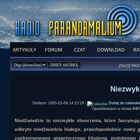
SPRAWDŹ P
JUŻ DZIŚ 
ARTYKUŁY
FORUM
CZAT
DOWNLOAD
RA
PILNY APEL
NOWE KSI
ZAŁOŻ
PAR
Niezwyk
Dodano: 2005-03-09 14:23:29
·
Dodaj do zakłade
Opublikowano w dziale
KRY
Niedźwiedzie to niezwykłe stworzenia, które fascynuj
odkryto niedźwiedzia białego, prawdopodobnie nowy 
zaobserwowano gigantycznego Irkuiema, podobnego d