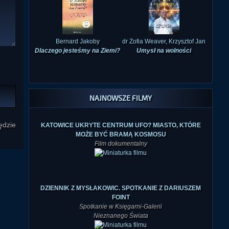
Bernard Jakoby
dr Zofia Weaver, Krzysztof Jan
Dlaczego jesteśmy na Ziemi?
Umysł na wolności
NAJNOWSZE FILMY
ędzie
KATOWICE UKRYTE CENTRUM UFO? MIASTO, KTÓRE
MOŻE BYĆ BRAMĄ KOSMOSU
Film dokumentalny
DZIENNIK Z MYSŁAKOWIC. SPOTKANIE Z DARIUSZEM
FOINT
Spotkanie w Księgarni-Galerii
Nieznanego Świata