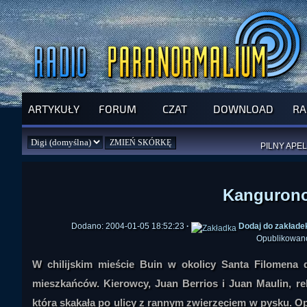
ARTYKUŁY
FORUM
CZAT
DOWNLOAD
RA
SPRAWDŹ P
JUŻ DZIŚ 
PILNY APEL
NOWE KSI
ZAŁOŻ
PAR
Kanguronoż
Dodano: 2004-01-05 18:52:23
·
Dodaj do zakłade
Opublikowan
W chilijskim mieście Buin w okolicy Santa Filomena 
mieszkańców. Kierowcy, Juan Berrios i Juan Maulin, rel
która skakała po ulicy z rannym zwierzęciem w pysku. O