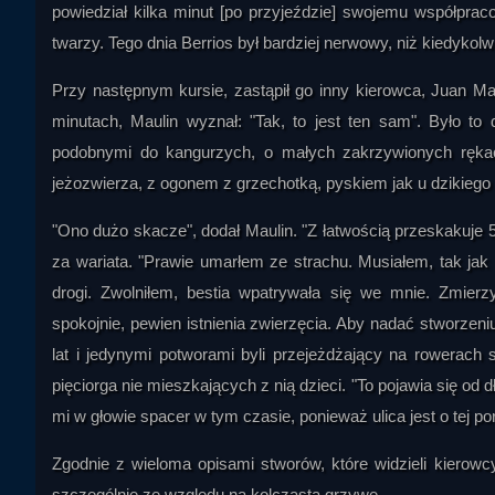
powiedział kilka minut [po przyjeździe] swojemu współprac
twarzy. Tego dnia Berrios był bardziej nerwowy, niż kiedykolw
Przy następnym kursie, zastąpił go inny kierowca, Juan Maul
minutach, Maulin wyznał: "Tak, to jest ten sam". Było t
podobnymi do kangurzych, o małych zakrzywionych rękac
jeżozwierza, z ogonem z grzechotką, pyskiem jak u dzikiego
"Ono dużo skacze", dodał Maulin. "Z łatwością przeskakuje 
za wariata. "Prawie umarłem ze strachu. Musiałem, tak jak
drogi. Zwolniłem, bestia wpatrywała się we mnie. Zmier
spokojnie, pewien istnienia zwierzęcia. Aby nadać stworzeni
lat i jedynymi potworami byli przejeżdżający na rowerach
pięciorga nie mieszkających z nią dzieci. "To pojawia się od 
mi w głowie spacer w tym czasie, ponieważ ulica jest o tej 
Zgodnie z wieloma opisami stworów, które widzieli kiero
szczególnie ze względu na kolczastą grzywę.