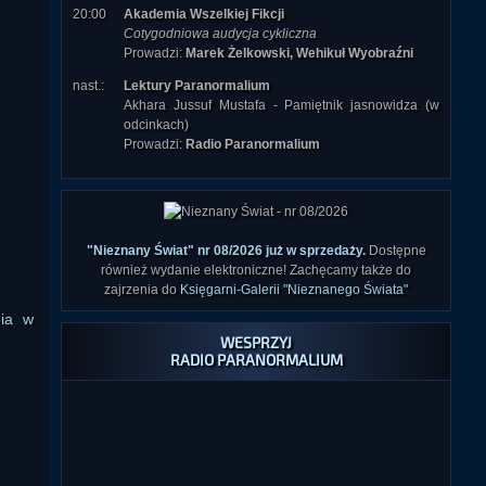
20:00
Akademia Wszelkiej Fikcji
Cotygodniowa audycja cykliczna
Prowadzi:
Marek Żelkowski, Wehikuł Wyobraźni
nast.:
Lektury Paranormalium
Akhara Jussuf Mustafa - Pamiętnik jasnowidza (w
odcinkach)
Prowadzi:
Radio Paranormalium
"Nieznany Świat" nr 08/2026 już w sprzedaży
.
Dostępne
również wydanie elektroniczne! Zachęcamy także do
zajrzenia do
Księgarni-Galerii "Nieznanego Świata"
nia w
WESPRZYJ
RADIO PARANORMALIUM