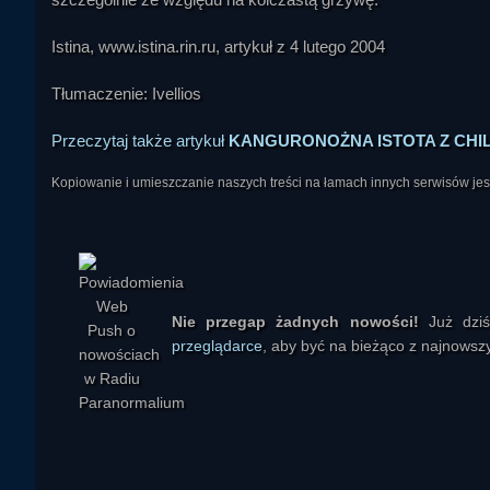
Istina, www.istina.rin.ru, artykuł z 4 lutego 2004
Tłumaczenie: Ivellios
Przeczytaj także artykuł
KANGURONOŻNA ISTOTA Z CHI
Kopiowanie i umieszczanie naszych treści na łamach innych serwisów j
smok98pl
Nie przegap żadnych nowości!
Już dzi
przeglądarce
, aby być na bieżąco z najnowszy
Owiec