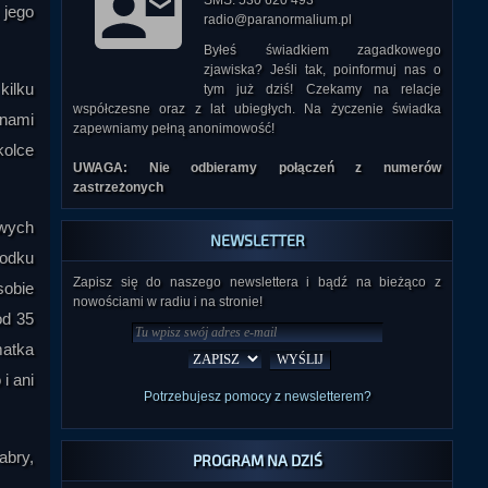
SMS: 530 620 493
 jego
radio@paranormalium.pl
Byłeś świadkiem zagadkowego
zjawiska? Jeśli tak, poinformuj nas o
kilku
tym już dziś! Czekamy na relacje
współczesne oraz z lat ubiegłych. Na życzenie świadka
ynami
zapewniamy pełną anonimowość!
kolce
UWAGA: Nie odbieramy połączeń z numerów
zastrzeżonych
owych
NEWSLETTER
rodku
Zapisz się do naszego newslettera i bądź na bieżąco z
sobie
nowościami w radiu i na stronie!
od 35
matka
i ani
Potrzebujesz pomocy z newsletterem?
abry,
PROGRAM NA DZIŚ