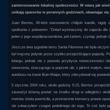
zainteresowanie lokalnej społeczności. W miarę jak wie
unikają spacerów w porannych godzinach, obawiając się
Juan Berrios, 40-letni staroswiecki chilijski katolik, nigd
spotkania z potworem. "Dotarł wystraszony do zajazdu dla c
jeden z jego współpracowników, pół-żartem, czyniąc jednak 
Jeszcze dwa tygodnie temu Santa Filomena nie była niczym wi
był mącony jedynie przez szybko przejeżdżające pojazdy. Po
letargu, jednak nie z powodu przybycia nowoczesności nie
stworzenia, skaczącego w poprzek ulic z jakimś małym, ran
autobusu na trasie Buin-Maipo, który zdecydował się powiedz
5 stycznia 2004 roku, około godziny 5:15, Berrios przejeżd
zauważył dziwną postać na środku drogi w odległości około 
metrów, istota powróciła, a przerażenie kierowcy prawie spo
nie zobaczyłem czegoś podobnego do tego. To coś było p