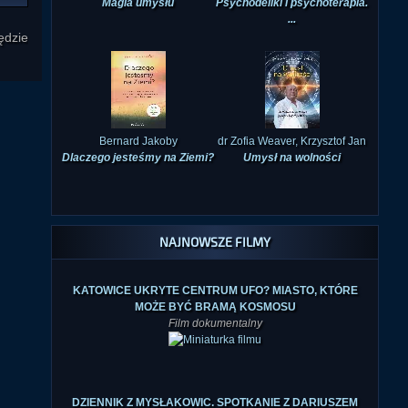
ędzie
Bernard Jakoby
dr Zofia Weaver, Krzysztof Jan
Dlaczego jesteśmy na Ziemi?
Umysł na wolności
NAJNOWSZE FILMY
KATOWICE UKRYTE CENTRUM UFO? MIASTO, KTÓRE
MOŻE BYĆ BRAMĄ KOSMOSU
Film dokumentalny
DZIENNIK Z MYSŁAKOWIC. SPOTKANIE Z DARIUSZEM
FOINT
Spotkanie w Księgarni-Galerii