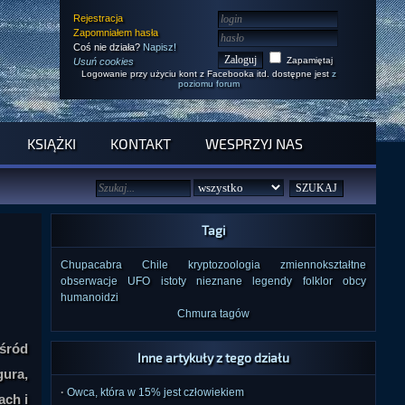
Rejestracja
Zapomniałem hasła
Coś nie działa?
Napisz!
Zapamiętaj
Usuń cookies
Logowanie przy użyciu kont z Facebooka itd. dostępne jest
z
poziomu forum
KSIĄŻKI
KONTAKT
WESPRZYJ NAS
Tagi
Chupacabra
Chile
kryptozoologia
zmiennokształtne
obserwacje UFO
istoty nieznane
legendy
folklor
obcy
humanoidzi
Chmura tagów
śród
Inne artykuły z tego działu
gura,
·
Owca, która w 15% jest człowiekiem
ach i