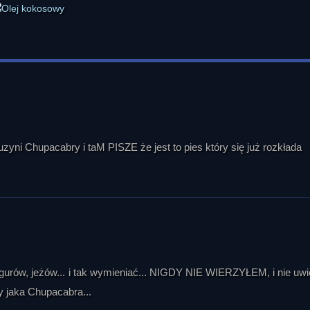
kuzyni Chupacabry i taM PISZE że jest to pies który się już rozkłada
ngurów, jeżów... i tak wymieniać... NIGDY NIE WIERZYŁEM, i nie uwi
y jaka Chupacabra...