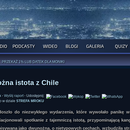
DIO
PODCASTY
WIDEO
BLOGI
GALERIA
QUIZY
ROGRAM NA NAJBLIŻSZY TYDZIEŃ
WYPRÓBUJ NASZE OFICJALNE APLIKACJE
:
PRZEKAŻ 1% LUB DATEK DLA MONIKI
ĄŻKI AUTORSTWA
A. MIAZGI
I
D. TRELI
ANORMALNEGO BLOGA
I POCZUJ SIĘ JAK REDAKTOR
na istota z Chile
k
·
Wyślij raport
·
Udostępnij:
o w dziale
STREFA MROKU
doszło do niezwykłego wydarzenia, które wywołało panikę w
acjonowali spotkanie z tajemniczą istotą, przypominającą kan
pisywana jako dwunożna, o nietypowych cechach, wzbudziła str