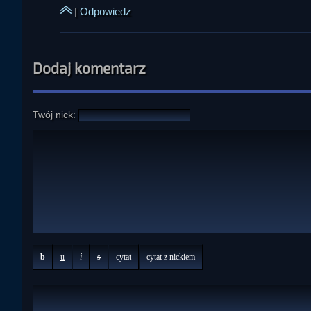
|
Odpowiedz
Dodaj komentarz
Twój nick:
b
u
i
s
cytat
cytat z nickiem