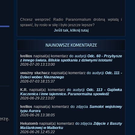
Chcesz wesprzeć Radio Paranormalium drobną wpłatą i
sprawić, by rosło w siłę i było jeszcze lepsze?
Jeśli tak, kliknij tutaj
NAJNOWSZE KOMENTARZE
Ivellios
napisał(a) komentarz
do audycji
Odc. 60 - Przybysze
z innego świata. Bliskie spotkania z dziwnymi istotami
2026-07-20 13:13:00
uważny słuchacz
napisał(a) komentarz
do audycji
Odc. 111 -
Dzieci wobec Nieznanego
2026-07-03 18:15:37
K.R.
napisał(a) komentarz
do audycji
Odc. 113 - Gajówka
Kaczenica i inne tajemnice. Paranormalna spowiedź
2026-06-29 22:13:07
Ivellios
napisał(a) komentarz
do zdjęcia
Samolot wojskowy
typu Aurora
2026-06-26 13:38:05
Hekatomb
napisał(a) komentarz
do zdjęcia
Zdjęcie z Baszty
Maślankowej w Malborku
erzę.
2026-06-26 12:45:22
Hej
napisał(a) komentarz
do zdjęcia
Samolot wojskowy typu
Aurora