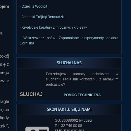
kojem
·
Dzieci z Woolpit
·
Johorski Trójkąt Bermudzki
·
Kryptydzie kreatury z mrocznych królestw
·
Wskrzeszacz psów. Zapomniane eksperymenty doktora
Cornisha
pokój
SŁUCHAJ NAS
się z
dnego
Potrzebujesz pomocy technicznej w
słuchaniu radia lub korzystaniu z archiwum
rowcę
SŁUCHAJ
podcastów?
POMOC TECHNICZNA
nagle
SKONTAKTUJ SIĘ Z NAMI
ięciu
Nigdy
GG: 36088002 (
widget
)
aki",
Tel: 32 746 00 08