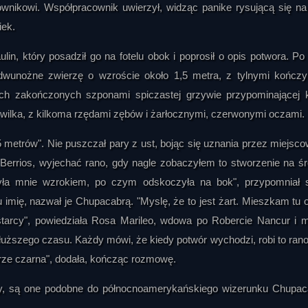
ownikowi. Współpracownik uwierzył, widząc panike rysującą się na
iek.
in, który posadził go na fotelu obok i poprosił o opis potwora. Po 
o dwunożne zwierzę o wzroście około 1,5 metra, z tylnymi kończ
h zakończonych szponami spiczastej grzywie przypominającej 
 wilka, z kilkoma rzędami zębów i żarłocznymi, czerwonymi oczami.
5 metrów". Nie puszczał pary z ust, bojąc się uznania przez miejsc
 Berrios, wyjechać rano, gdy nagle zobaczyłem to stworzenie na ś
zyła mnie wzrokiem, po czym odskoczyła na bok", przypomniał 
u imię, nazwał je Chupacabrą. "Myslę, że to jest żart. Mieszkam tu 
 starcy", powiedziała Rosa Marileo, wdowa po Robercie Nancur i 
dłuższego czasu. Każdy mówi, że kiedy potwór wychodzi, robi to rano 
porze czarna", dodała, kończąc rozmowę.
wcy, są one podobne do północnoamerykańskiego wizerunku Chupac