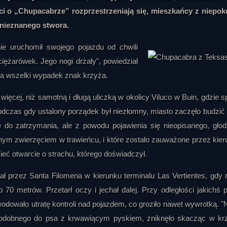
ści o „Chupacabrze” rozprzestrzeniają się, mieszkańcy z niepo
 nieznanego stwora.
y nie uruchomił swojego pojazdu od chwili
iężarówek. Jego nogi drżały", powiedział
na wszelki wypadek znak krzyża.
ęcej, niż samotną i długą uliczką w okolicy Viluco w Buin, gdzie s
dczas gdy ustalony porządek był niezłomny, miasto zaczęło budzić 
 do zatrzymania, ale z powodu pojawienia się nieopisanego, gło
nym zwierzęciem w trawieńcu, i które zostało zauważone przez kie
ieć otwarcie o strachu, którego doświadczył.
żał przez Santa Filomena w kierunku terminalu Las Vertientes, gdy 
70 metrów. Przetarł oczy i jechał dalej. Przy odległości jakichś p
wodowało utratę kontroli nad pojazdem, co groziło nawet wywrotką. "
odobnego do psa z krwawiącym pyskiem, zniknęło skacząc w krz