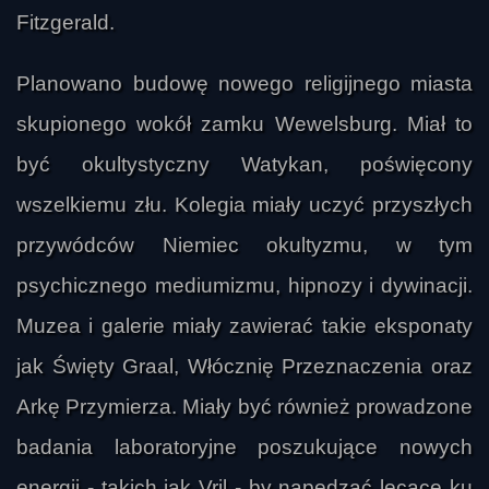
Fitzgerald.
Planowano budowę nowego religijnego miasta
skupionego wokół zamku Wewelsburg. Miał to
być okultystyczny Watykan, poświęcony
wszelkiemu złu. Kolegia miały uczyć przyszłych
przywódców Niemiec okultyzmu, w tym
psychicznego mediumizmu, hipnozy i dywinacji.
Muzea i galerie miały zawierać takie eksponaty
jak Święty Graal, Włócznię Przeznaczenia oraz
Arkę Przymierza. Miały być również prowadzone
irek-j
badania laboratoryjne poszukujące nowych
energii - takich jak Vril - by napędzać lecące ku