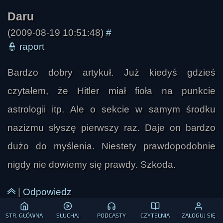
(2009-08-19 10:51:48)
#
👮
raport
Bardzo dobry artykuł. Już kiedyś gdzieś
Monomagnum
czytałem, że Hitler miał fioła na punkcie
astrologii itp. Ale o sekcie w samym środku
nazizmu słyszę pierwszy raz. Daje on bardzo
dużo do myślenia. Niestety prawdopodobnie
nigdy nie dowiemy się prawdy. Szkoda.
|
Odpowiedz
STR. GŁÓWNA
SŁUCHAJ
PODCASTY
CZYTELNIA
ZALOGUJ SIĘ