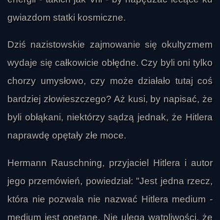
gwiazdom statki kosmiczne.
Dziś nazistowskie zajmowanie się okultyzmem
wydaje się całkowicie obłędne. Czy byli oni tylko
chorzy umysłowo, czy może działało tutaj coś
bardziej złowieszczego? Aż kusi, by napisać, że
Eryk Wszechwiedzący
byli obłąkani, niektórzy sądzą jednak, że Hitlera
naprawdę opętały złe moce.
Hermann Rauschning, przyjaciel Hitlera i autor
jego przemówień, powiedział: "Jest jedna rzecz,
która nie pozwala nie nazwać Hitlera medium -
medium jest opętane. Nie ulega wątpliwości, że