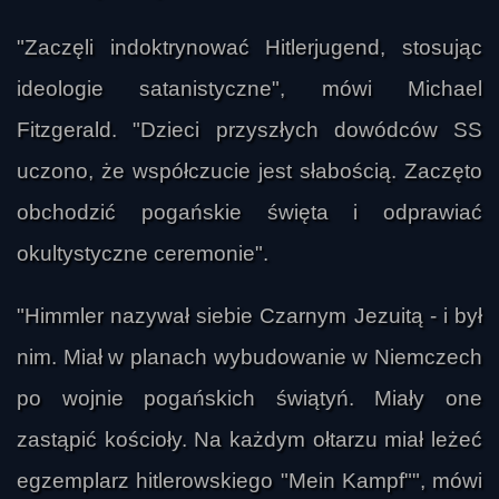
Lala
"Zaczęli indoktrynować Hitlerjugend, stosując
ideologie satanistyczne", mówi Michael
Fitzgerald. "Dzieci przyszłych dowódców SS
uczono, że współczucie jest słabością. Zaczęto
obchodzić pogańskie święta i odprawiać
okultystyczne ceremonie".
"Himmler nazywał siebie Czarnym Jezuitą - i był
nim. Miał w planach wybudowanie w Niemczech
Monomagnum
po wojnie pogańskich świątyń. Miały one
zastąpić kościoły. Na każdym ołtarzu miał leżeć
egzemplarz hitlerowskiego "Mein Kampf"", mówi