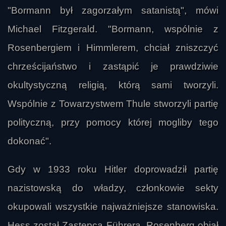
"Bormann był zagorzałym satanistą", mówi
Michael Fitzgerald. "Bormann, wspólnie z
Rosenbergiem i Himmlerem, chciał zniszczyć
chrześcijaństwo i zastąpić je prawdziwie
okultystyczną religią, którą sami tworzyli.
Wspólnie z Towarzystwem Thule stworzyli partię
polityczną, przy pomocy której mogliby tego
dokonać".
Gdy w 1933 roku Hitler doprowadził partię
nazistowską do władzy, członkowie sekty
okupowali wszystkie najważniejsze stanowiska.
Hess został Zastępcą Führera, Rosenberg objął