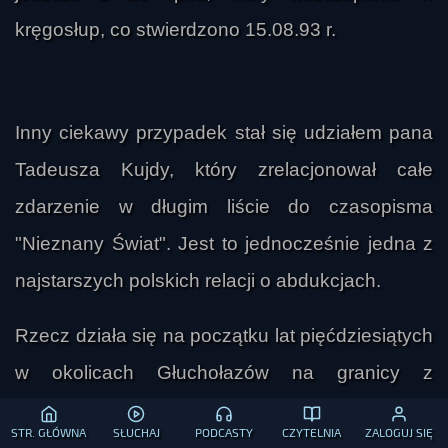
kręgosłup, co stwierdzono 15.08.93 r.
Inny ciekawy przypadek stał się udziałem pana
Tadeusza Kujdy, który zrelacjonował całe
zdarzenie w długim liście do czasopisma
"Nieznany Świat". Jest to jednocześnie jedna z
najstarszych polskich relacji o abdukcjach.
Rzecz działa się na początku lat pięćdziesiątych
w okolicach Głuchołazów na granicy z
Czechosłowacją. Świadek - wówczas nastolatek
STR. GŁÓWNA
SŁUCHAJ
PODCASTY
CZYTELNIA
ZALOGUJ SIĘ
- siedział przy ognisku z dwoma kolegami. Nagle