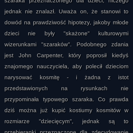
szaraka przeznaczonego dla dzieci, niczego
jednak nie znalazł. Uważa on, że stanowi to
dowód na prawdziwość hipotezy, jakoby młode
dzieci nie były "skażone" kulturowymi
wizerunkami "szaraków". Podobnego zdania
jest John Carpenter, który poprosił kiedyś
znajomego nauczyciela, aby polecił dzieciom
narysować kosmitę - i żadna z istot
przedstawionych na rysunkach nie
przypominała typowego szaraka. Co prawda
dziś można już kupić kostiumy kosmitów w
rozmiarze "dziecięcym", jednak są to
przebieranki przeznaczone dla zdecydowanie