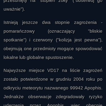
przesunięty na "stopień żółty" ("obserwuj go
uważnie").
Istnieją jeszcze dwa stopnie zagrożenia -
pomarańczowy (oznaczający "bliskie
spotkanie") i czerwony ("kolizja jest pewna"),
obejmują one przedmioty mogące spowodować
lokalne lub globalne spustoszenie.
Najwyższe miejsce VD17 na liście zagrożeń
zostało potwierdzone w grudniu 2004 roku po
odkryciu meteorytu nazwanego 99942 Apophis.
Jednakże obserwacje zdegradowały ryzyko
uderzenia przez Apophis, więc obecnie