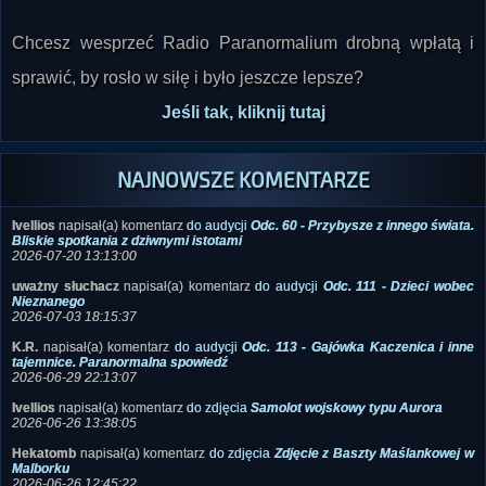
Chcesz wesprzeć Radio Paranormalium drobną wpłatą i
sprawić, by rosło w siłę i było jeszcze lepsze?
Jeśli tak, kliknij tutaj
NAJNOWSZE KOMENTARZE
Ivellios
napisał(a) komentarz
do audycji
Odc. 60 - Przybysze z innego świata.
Bliskie spotkania z dziwnymi istotami
2026-07-20 13:13:00
uważny słuchacz
napisał(a) komentarz
do audycji
Odc. 111 - Dzieci wobec
Nieznanego
2026-07-03 18:15:37
K.R.
napisał(a) komentarz
do audycji
Odc. 113 - Gajówka Kaczenica i inne
tajemnice. Paranormalna spowiedź
2026-06-29 22:13:07
Ivellios
napisał(a) komentarz
do zdjęcia
Samolot wojskowy typu Aurora
2026-06-26 13:38:05
Hekatomb
napisał(a) komentarz
do zdjęcia
Zdjęcie z Baszty Maślankowej w
Malborku
2026-06-26 12:45:22
Hej
napisał(a) komentarz
do zdjęcia
Samolot wojskowy typu Aurora