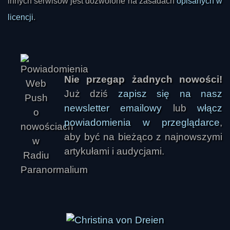
innych serwisów jest dozwolone na zasadach
opisanych w
licencji
.
Ivellios
Nie przegap żadnych nowości!
Już dziś
zapisz się na nasz
newsletter emailowy
lub
włącz
powiadomienia w przeglądarce
,
aby być na bieżąco z najnowszymi
artykułami i audycjami.
Pionas666