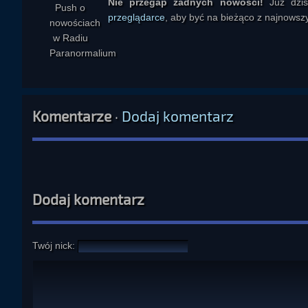
Nie przegap żadnych nowości!
Już dzi
przeglądarce
, aby być na bieżąco z najnowszy
Komentarze
·
Dodaj komentarz
Dodaj komentarz
Twój nick: