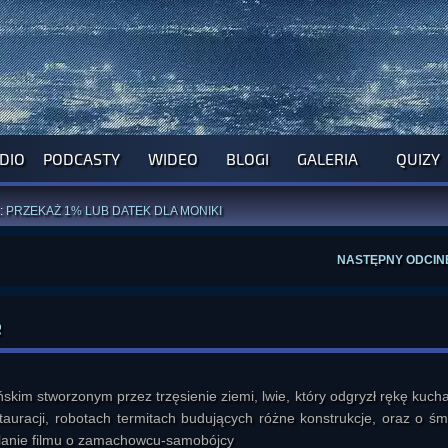
DIO
PODCASTY
WIDEO
BLOGI
GALERIA
QUIZY
ROGRAM NA NAJBLIŻSZY TYDZIEŃ
WYPRÓBUJ NASZE OFICJALNE APLIKACJE
:
PRZEKAŻ 1% LUB DATEK DLA MONIKI
ĄŻKI AUTORSTWA
A. MIAZGI
I
D. TRELI
ANORMALNEGO BLOGA
I POCZUJ SIĘ JAK REDAKTOR
NASTĘPNY ODCIN
e
skim stworzonym przez trzęsienie ziemi, lwie, który odgryzł rękę kuch
tauracji, robotach termitach budujących różne konstrukcje, oraz o śmi
planie filmu o zamachowcu-samobójcy