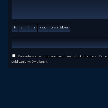
b
u
i
s
cytat
cytat z nickiem
Powiadamiaj o odpowiedziach na mój komentarz. Do wys
publicznie wyświetlany).