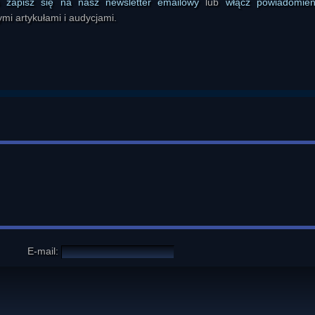
ś
zapisz się na nasz newsletter emailowy
lub
włącz powiadomie
mi artykułami i audycjami.
E-mail: