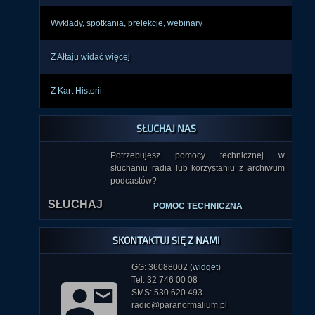
Wykłady, spotkania, prelekcje, webinary
Z Ałtaju widać więcej
Z Kart Historii
SŁUCHAJ NAS
Potrzebujesz pomocy technicznej w
słuchaniu radia lub korzystaniu z archiwum
SŁUCHAJ
podcastów?
POMOC TECHNICZNA
SKONTAKTUJ SIĘ Z NAMI
GG: 36088002 (
widget
)
Tel: 32 746 00 08
SMS: 530 620 493
radio@paranormalium.pl