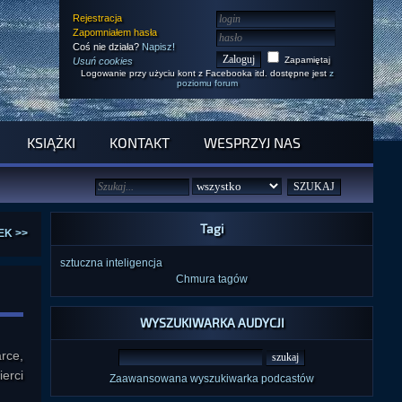
Rejestracja
Zapomniałem hasła
Coś nie działa?
Napisz!
Zapamiętaj
Usuń cookies
Logowanie przy użyciu kont z Facebooka itd. dostępne jest
z
poziomu forum
KSIĄŻKI
KONTAKT
WESPRZYJ NAS
Tagi
EK >>
sztuczna inteligencja
Chmura tagów
WYSZUKIWARKA AUDYCJI
arce,
erci
Zaawansowana wyszukiwarka podcastów