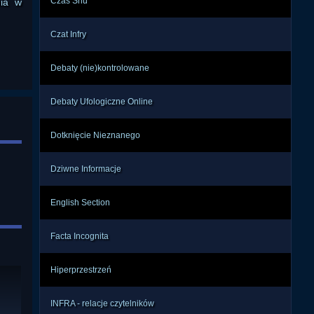
Czas Snu
nia w
Czat Infry
Debaty (nie)kontrolowane
Debaty Ufologiczne Online
Dotknięcie Nieznanego
Dziwne Informacje
English Section
Facta Incognita
Hiperprzestrzeń
INFRA - relacje czytelników