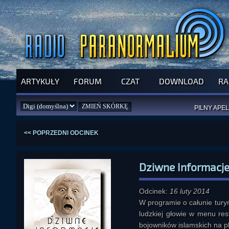
ARTYKUŁY
FORUM
CZAT
DOWNLOAD
RA
SPRAWDŹ P
JUŻ DZIŚ 
PILNY APEL
NOWE KSI
ZAŁOŻ
PAR
<< POPRZEDNI ODCINEK
Dziwne Informacj
Odcinek:
16 luty 2014
W programie o całunie turyń
ludzkiej głowie w menu res
bojowników islamskich na 