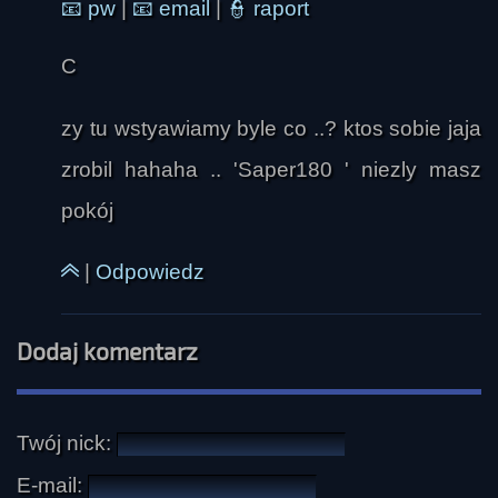
📧
pw
|
📧
email
|
👮
raport
C
zy tu wstyawiamy byle co ..? ktos sobie jaja
zrobil hahaha .. 'Saper180 ' niezly masz
pokój
|
Odpowiedz
Dodaj komentarz
Twój nick:
E-mail: