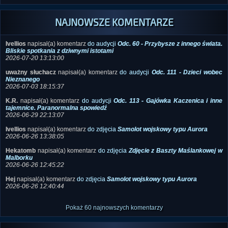
NAJNOWSZE KOMENTARZE
Ivellios
napisał(a) komentarz
do audycji
Odc. 60 - Przybysze z innego świata.
Bliskie spotkania z dziwnymi istotami
2026-07-20 13:13:00
uważny słuchacz
napisał(a) komentarz
do audycji
Odc. 111 - Dzieci wobec
Nieznanego
2026-07-03 18:15:37
K.R.
napisał(a) komentarz
do audycji
Odc. 113 - Gajówka Kaczenica i inne
tajemnice. Paranormalna spowiedź
2026-06-29 22:13:07
Ivellios
napisał(a) komentarz
do zdjęcia
Samolot wojskowy typu Aurora
2026-06-26 13:38:05
Hekatomb
napisał(a) komentarz
do zdjęcia
Zdjęcie z Baszty Maślankowej w
Malborku
2026-06-26 12:45:22
Hej
napisał(a) komentarz
do zdjęcia
Samolot wojskowy typu Aurora
2026-06-26 12:40:44
Pokaż 60 najnowszych komentarzy