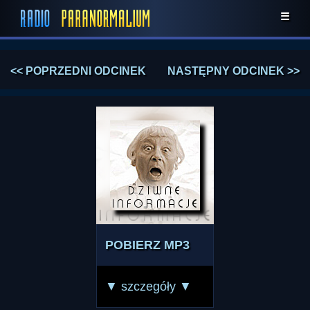
☰
<< POPRZEDNI ODCINEK
NASTĘPNY ODCINEK >>
POBIERZ MP3
▼ szczegóły ▼