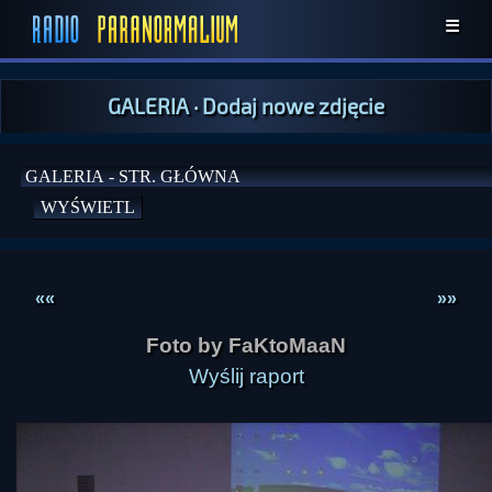
☰
GALERIA
·
Dodaj nowe zdjęcie
««
»»
Foto by FaKtoMaaN
Wyślij raport