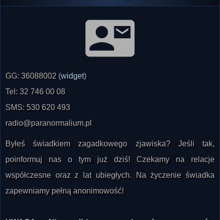
GG: 36088002 (
widget
)
Tel: 32 746 00 08
SMS: 530 620 493
radio@paranormalium.pl
Byłeś świadkiem zagadkowego zjawiska? Jeśli tak,
poinformuj nas o tym już dziś! Czekamy na relacje
współczesne oraz z lat ubiegłych. Na życzenie świadka
zapewniamy pełną anonimowość!
UWAGA: Nie odbieramy połączeń z numerów
zastrzeżonych