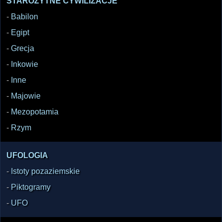
STAROŻYTNE CYWILIZACJE
-
Babilon
-
Egipt
-
Grecja
-
Inkowie
-
Inne
-
Majowie
-
Mezopotamia
-
Rzym
UFOLOGIA
-
Istoty pozaziemskie
-
Piktogramy
-
UFO