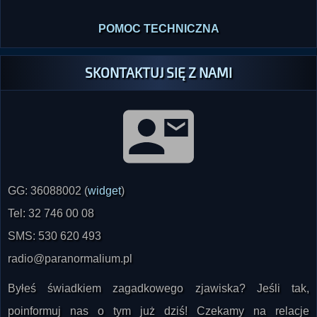
POMOC TECHNICZNA
SKONTAKTUJ SIĘ Z NAMI
GG: 36088002 (
widget
)
Tel: 32 746 00 08
SMS: 530 620 493
radio@paranormalium.pl
Byłeś świadkiem zagadkowego zjawiska? Jeśli tak,
poinformuj nas o tym już dziś! Czekamy na relacje
współczesne oraz z lat ubiegłych. Na życzenie świadka