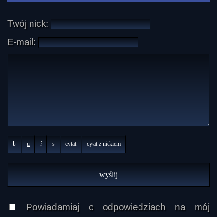
Twój nick:
E-mail:
b
u
i
s
cytat
cytat z nickiem
Powiadamiaj o odpowiedziach na mój