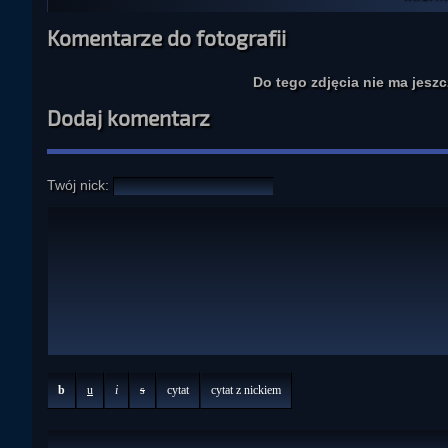
Komentarze do fotografii
Do tego zdjęcia nie ma jesz
Dodaj komentarz
Twój nick:
b
u
i
s
cytat
cytat z nickiem