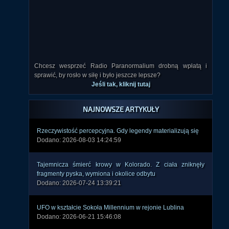
Chcesz wesprzeć Radio Paranormalium drobną wpłatą i
sprawić, by rosło w siłę i było jeszcze lepsze?
Jeśli tak, kliknij tutaj
NAJNOWSZE ARTYKUŁY
Rzeczywistość percepcyjna. Gdy legendy materializują się
Dodano: 2026-08-03 14:24:59
Tajemnicza śmierć krowy w Kolorado. Z ciała zniknęły
fragmenty pyska, wymiona i okolice odbytu
Dodano: 2026-07-24 13:39:21
UFO w kształcie Sokoła Millennium w rejonie Lublina
Dodano: 2026-06-21 15:46:08
Imię Jego jest Eliasz. Maria Cuccia, ciąża, poronienie i UFO