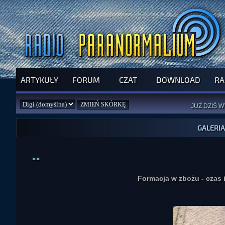
ARTYKUŁY
FORUM
CZAT
DOWNLOAD
RA
SPRAWDŹ P
JUŻ DZIŚ 
PILNY APEL
NOWE KSI
GALERIA
ZAŁOŻ
PAR
««
Formacja w zbożu - czas 