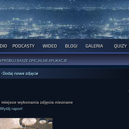
DIO
PODCASTY
WIDEO
BLOGI
GALERIA
QUIZY
ROGRAM NA NAJBLIŻSZY TYDZIEŃ
WYPRÓBUJ NASZE OFICJALNE APLIKACJE
:
PRZEKAŻ 1% LUB DATEK DLA MONIKI
ĄŻKI AUTORSTWA
A. MIAZGI
I
D. TRELI
·
Dodaj nowe zdjęcie
ANORMALNEGO BLOGA
I POCZUJ SIĘ JAK REDAKTOR
i miejsce wykonania zdjęcia nieznane
Wyślij raport