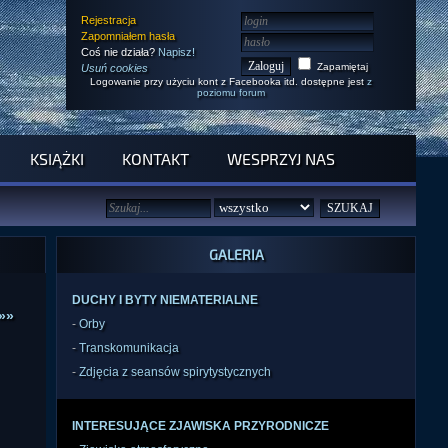
Rejestracja
Zapomniałem hasła
Coś nie działa?
Napisz!
Zapamiętaj
Usuń cookies
Logowanie przy użyciu kont z Facebooka itd. dostępne jest
z
poziomu forum
KSIĄŻKI
KONTAKT
WESPRZYJ NAS
GALERIA
DUCHY I BYTY NIEMATERIALNE
»»
-
Orby
-
Transkomunikacja
-
Zdjęcia z seansów spirytystycznych
INTERESUJĄCE ZJAWISKA PRZYRODNICZE