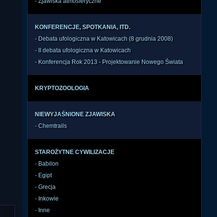
-
Zjawiska atmosferyczne
KONFERENCJE, SPOTKANIA, ITD.
-
Debata ufologiczna w Katowicach (8 grudnia 2008)
-
II debata ufologiczna w Katowicach
-
Konferencja Rok 2013 - Projektowanie Nowego Świata
KRYPTOZOOLOGIA
NIEWYJAŚNIONE ZJAWISKA
-
Chemtrails
STAROŻYTNE CYWILIZACJE
-
Babilon
-
Egipt
-
Grecja
-
Inkowie
-
Inne