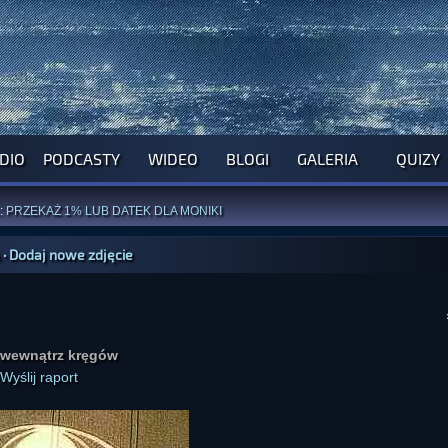
DIO
PODCASTY
WIDEO
BLOGI
GALERIA
QUIZY
ROGRAM NA NAJBLIŻSZY TYDZIEŃ
WYPRÓBUJ NASZE OFICJALNE APLIKACJE
:
PRZEKAŻ 1% LUB DATEK DLA MONIKI
ĄŻKI AUTORSTWA
A. MIAZGI
I
D. TRELI
ANORMALNEGO BLOGA
I POCZUJ SIĘ JAK REDAKTOR
·
Dodaj nowe zdjęcie
 wewnątrz kręgów
Wyślij raport