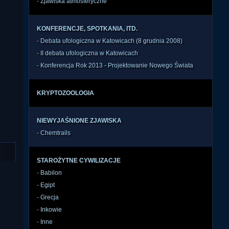
-
Zjawiska atmosferyczne
KONFERENCJE, SPOTKANIA, ITD.
-
Debata ufologiczna w Katowicach (8 grudnia 2008)
-
II debata ufologiczna w Katowicach
-
Konferencja Rok 2013 - Projektowanie Nowego Świata
KRYPTOZOOLOGIA
NIEWYJAŚNIONE ZJAWISKA
-
Chemtrails
STAROŻYTNE CYWILIZACJE
-
Babilon
-
Egipt
-
Grecja
-
Inkowie
-
Inne