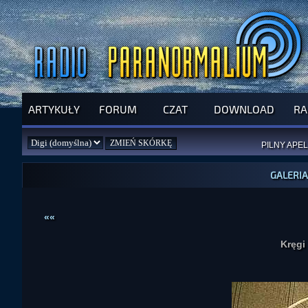
ARTYKUŁY
FORUM
CZAT
DOWNLOAD
RA
SPRAWDŹ P
JUŻ DZIŚ 
PILNY APEL
NOWE KSI
ZAŁOŻ
PAR
GALERIA
««
Kręgi