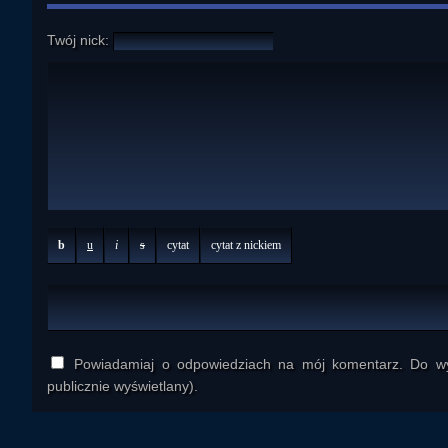
Twój nick:
b
u
i
s
cytat
cytat z nickiem
Powiadamiaj o odpowiedziach na mój komentarz. Do wys
publicznie wyświetlany).