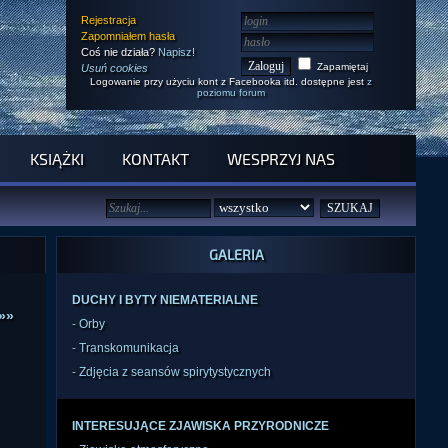
Rejestracja
Zapomniałem hasła
Coś nie działa?
Napisz!
Zapamiętaj
Usuń cookies
Logowanie przy użyciu kont z Facebooka itd. dostępne jest
z
poziomu forum
KSIĄŻKI
KONTAKT
WESPRZYJ NAS
GALERIA
DUCHY I BYTY NIEMATERIALNE
»»
-
Orby
-
Transkomunikacja
-
Zdjęcia z seansów spirytystycznych
INTERESUJĄCE ZJAWISKA PRZYRODNICZE