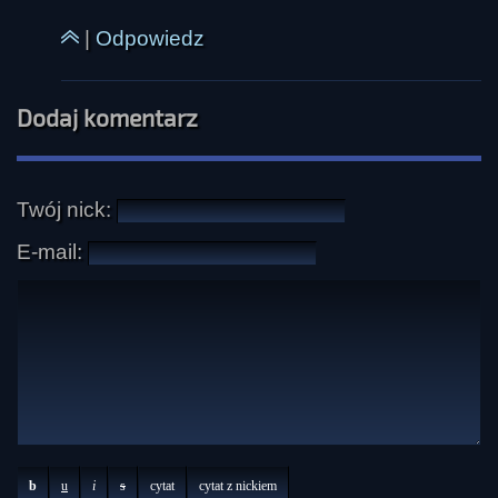
|
Odpowiedz
Dodaj komentarz
Twój nick:
E-mail:
b
u
i
s
cytat
cytat z nickiem