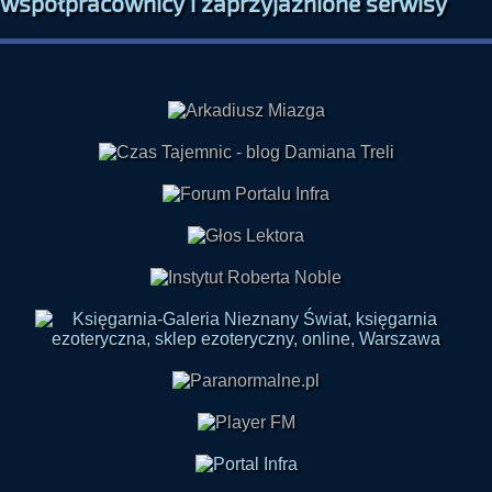
współpracownicy i zaprzyjaźnione serwisy