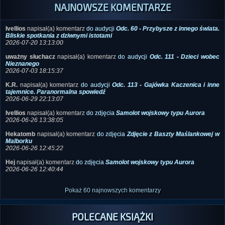
NAJNOWSZE KOMENTARZE
Ivellios
napisał(a) komentarz
do audycji
Odc. 60 - Przybysze z innego świata.
Bliskie spotkania z dziwnymi istotami
2026-07-20 13:13:00
uważny słuchacz
napisał(a) komentarz
do audycji
Odc. 111 - Dzieci wobec
Nieznanego
2026-07-03 18:15:37
K.R.
napisał(a) komentarz
do audycji
Odc. 113 - Gajówka Kaczenica i inne
tajemnice. Paranormalna spowiedź
2026-06-29 22:13:07
Ivellios
napisał(a) komentarz
do zdjęcia
Samolot wojskowy typu Aurora
2026-06-26 13:38:05
Hekatomb
napisał(a) komentarz
do zdjęcia
Zdjęcie z Baszty Maślankowej w
Malborku
2026-06-26 12:45:22
Hej
napisał(a) komentarz
do zdjęcia
Samolot wojskowy typu Aurora
2026-06-26 12:40:44
Pokaż 60 najnowszych komentarzy
POLECANE KSIĄŻKI