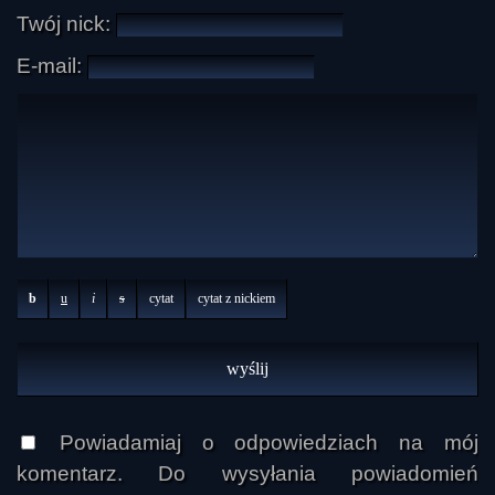
Twój nick:
E-mail:
b
u
i
s
cytat
cytat z nickiem
Powiadamiaj o odpowiedziach na mój
komentarz. Do wysyłania powiadomień