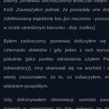
balony, ponieważ obchodziliśmy wówczas święto
Króli. Zauważyłem jednak, że posiadały one do
zdefiniowaną trajektorię lotu [po naszemu - porusz
w ściśle określonym kierunku - dop. Ivellios].
Byłem zaskoczony, ponieważ doliczyłem się
czternastu obiektów i gdy jeden z nich wyrus
południe (jako punktu odniesienia użyłem Per
(obwodnicy)), inny skierował się na wschód i 
wtedy zrozumiałem, że to, co zobaczyłem, ni
widokiem pospolitym.
Gdy dokonywałem obserwacji, samolot pasa
przeciął w przestrzeni tor lotu jednego ze św