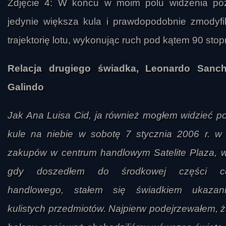
Zdjęcie 4: W końcu w moim polu widzenia poz
jedynie większa kula i prawdopodobnie zmodyf
trajektorię lotu, wykonując ruch pod kątem 90 stop
Relacja drugiego świadka, Leonardo Sanc
Galindo
Jak Ana Luisa Cid, ja również mogłem widzieć 
kule na niebie w sobotę 7 stycznia 2006 r. w
zakupów w centrum handlowym Satelite Plaza, w
gdy doszedłem do środkowej części ce
handlowego, stałem się świadkiem ukazan
kulistych przedmiotów. Najpierw podejrzewałem, ż