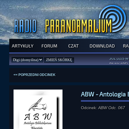
ARTYKUŁY
FORUM
CZAT
DOWNLOAD
RA
SPRAWDŹ P
JUŻ DZIŚ 
PILNY APEL
NOWE KSI
ZAŁOŻ
PAR
<< POPRZEDNI ODCINEK
ABW - Antologia 
Odcinek:
ABW Odc. 067