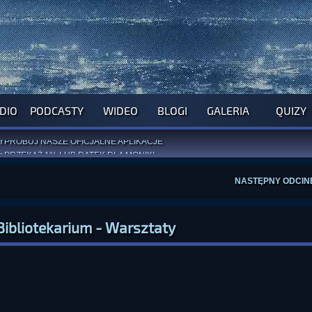
DIO
PODCASTY
WIDEO
BLOGI
GALERIA
QUIZY
ROGRAM NA NAJBLIŻSZY TYDZIEŃ
WYPRÓBUJ NASZE OFICJALNE APLIKACJE
:
PRZEKAŻ 1% LUB DATEK DLA MONIKI
ĄŻKI AUTORSTWA
A. MIAZGI
I
D. TRELI
ANORMALNEGO BLOGA
I POCZUJ SIĘ JAK REDAKTOR
NASTĘPNY ODCIN
Bibliotekarium - Warsztaty