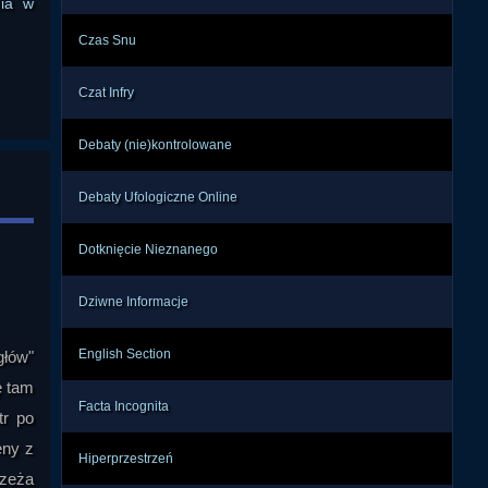
nia w
Czas Snu
Czat Infry
Debaty (nie)kontrolowane
Debaty Ufologiczne Online
Dotknięcie Nieznanego
Dziwne Informacje
English Section
głów"
ę tam
Facta Incognita
tr po
eny z
Hiperprzestrzeń
rzeża