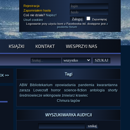
Rejestracja
Zapomniałem hasła
Coś nie działa?
Napisz!
Zapamiętaj
Usuń cookies
Logowanie przy użyciu kont z Facebooka itd. dostępne jest
z
poziomu forum
KSIĄŻKI
KONTAKT
WESPRZYJ NAS
Tagi
EK >>
ABW
Bibliotekarium
opowiadania
pandemia
kwarantanna
zaraza
Lovecraft
horror
science-fiction
antologia
shorty
średniowiecze
wikingowie
żniwiarz
krawiec
Chmura tagów
WYSZUKIWARKA AUDYCJI