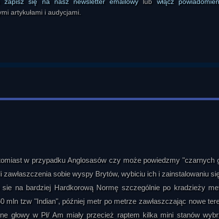
ś
zapisz się na nasz newsletter emailowy
lub
włącz powiadomie
mi artykułami i audycjami.
natomiast w przypadku Anglosasów czy może powiedzmy "czarnych 
li zawłaszczenia sobie wyspy Brytów, wybiciu ich i zainstalowaniu si
iło sie na bardziej Hardkorową Normę szczególnie po kradzieży me
0 mln tzw "Indian", później metr po metrze zawłaszczając nowe ter
rne głowy w Pł/ Am miały przecież raptem kilka mini stanów wyb