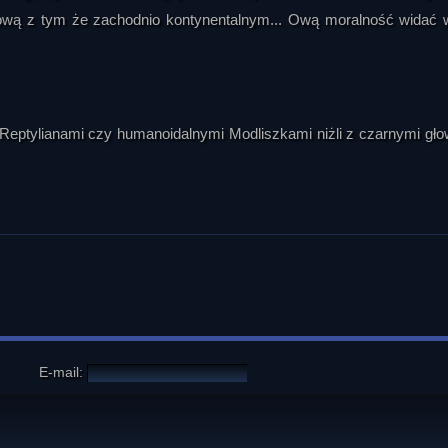
łową z tym że zachodnio kontynentalnym... Ową moralność widać 
eptylianami czy humanoidalnymi Modliszkami niżli z czarnymi gł
E-mail: