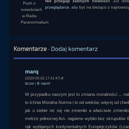
Nie przegap żadnych nowości!
Już dzi
marq
przeglądarce
, aby być na bieżąco z najnowszy
Komentarze
·
Dodaj komentarz
(2020-05-02 17:41:47)
#
📧
pw
|
👮
raport
W przypadku naszym jest to zmiana moralności ... 
to Ichnia Moralna Norma i to od wieków, więcej od chwi
jak u siebie nic się nie zmieniło a właściwie zmien
metrze północnej Am. najpierw wybito bez skrupułów 6
rąk wybijanych kontynentalnych Europejczyków (cza