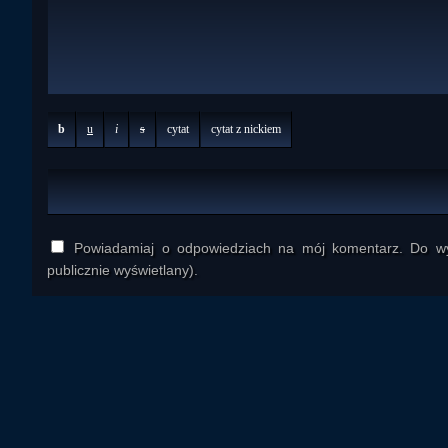
b
u
i
s
cytat
cytat z nickiem
Powiadamiaj o odpowiedziach na mój komentarz. Do wys
publicznie wyświetlany).