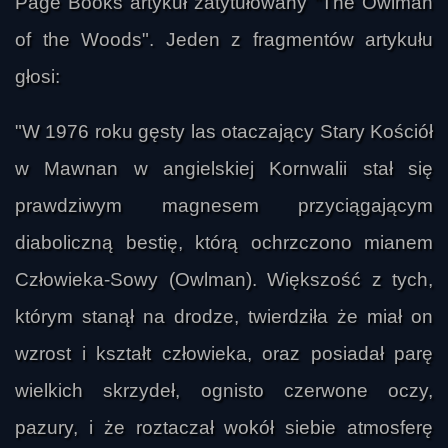
Page Books artykuł zatytułowany "The Owlman
of the Woods". Jeden z fragmentów artykułu
głosi:
"W 1976 roku gęsty las otaczający Stary Kościół
w Mawnan w angielskiej Kornwalii stał się
prawdziwym magnesem przyciągającym
diaboliczną bestię, którą ochrzczono mianem
Człowieka-Sowy (Owlman). Większość z tych,
którym stanął na drodze, twierdziła że miał on
wzrost i kształt człowieka, oraz posiadał parę
wielkich skrzydeł, ognisto czerwone oczy,
pazury, i że roztaczał wokół siebie atmosferę