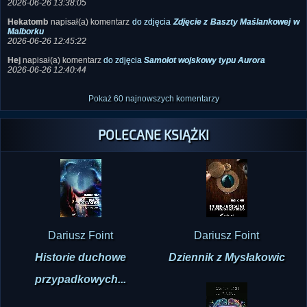
Ivellios
napisał(a) komentarz
do zdjęcia
Samolot wojskowy typu Aurora
2026-06-26 13:38:05
Hekatomb
napisał(a) komentarz
do zdjęcia
Zdjęcie z Baszty Maślankowej w
Malborku
2026-06-26 12:45:22
Hej
napisał(a) komentarz
do zdjęcia
Samolot wojskowy typu Aurora
2026-06-26 12:40:44
Pokaż 60 najnowszych komentarzy
POLECANE KSIĄŻKI
Dariusz Foint
Dariusz Foint
Historie duchowe
Dziennik z Mysłakowic
przypadkowych...