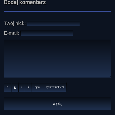
Dodaj komentarz
Twój nick:
E-mail:
b
u
i
s
cytat
cytat z nickiem