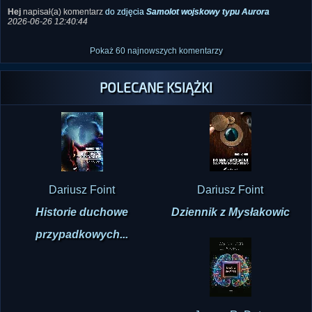
Hekatomb
napisał(a) komentarz
do zdjęcia
Zdjęcie z Baszty Maślankowej w
Malborku
2026-06-26 12:45:22
Hej
napisał(a) komentarz
do zdjęcia
Samolot wojskowy typu Aurora
2026-06-26 12:40:44
Pokaż 60 najnowszych komentarzy
POLECANE KSIĄŻKI
Dariusz Foint
Dariusz Foint
Historie duchowe
Dziennik z Mysłakowic
przypadkowych...