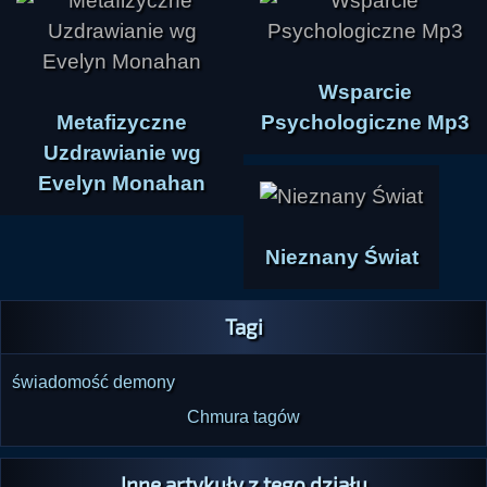
Wsparcie
Metafizyczne
Psychologiczne Mp3
Uzdrawianie wg
Evelyn Monahan
Nieznany Świat
Tagi
świadomość
demony
Chmura tagów
Inne artykuły z tego działu