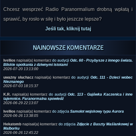
Chcesz wesprzeć Radio Paranormalium drobną wpłatą i
sprawić, by rosło w siłę i było jeszcze lepsze?
Jeśli tak, kliknij tutaj
NAJNOWSZE KOMENTARZE
Ivellios
napisał(a) komentarz
do audycji
Odc. 60 - Przybysze z innego świata.
Bliskie spotkania z dziwnymi istotami
2026-07-20 13:13:00
uważny słuchacz
napisał(a) komentarz
do audycji
Odc. 111 - Dzieci wobec
Nieznanego
2026-07-03 18:15:37
K.R.
napisał(a) komentarz
do audycji
Odc. 113 - Gajówka Kaczenica i inne
tajemnice. Paranormalna spowiedź
2026-06-29 22:13:07
Ivellios
napisał(a) komentarz
do zdjęcia
Samolot wojskowy typu Aurora
2026-06-26 13:38:05