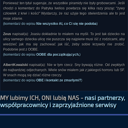
Ponieważ ten tytuł sugeruje, że wszystkie piramidy nie były grobowcami. Jeśli
chodzi o komentarz do Patryka Ivelios powtarza się kilka razy pisząc "żywy
człowiek z krwi i kości" Wystarczy, że raz użyje tego stwierdzenia ale to jest
moje zdanie.
(komentarz do wpisu
Nie wszystko AI, co Ci się nie podoba
)
Zeus
napisał(a): Joasiu dokładnie to miałem na myśli. To jest tak dziecko na
ulicy samego dziecka ulicę nie puszcza się najpierw musi iść z rodzicami, aby
wiedzieć jak ma się zachować jak iść, żeby sobie krzywdy nie zrobić.
Podobnie jest z OOBE.
(komentarz do wpisu
OOBE dla początkujących.
)
AlbertKowalski
napisał(a): Nie w tym rzecz. Sny bywają różne. Od zwykłych
do najbardziej odjechanych. Wiele snów miałem jak z jakiegoś horroru lub SF.
W snach mogą się dziać różne rzeczy.
(komentarz do wpisu
OBE i kontakt ze zmarłymi?
)
MY lubimy ICH, ONI lubią NAS -
nasi partnerzy,
współpracownicy i zaprzyjaźnione serwisy