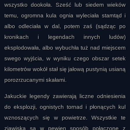
wszystko dookoła. Sześć lub siedem wieków
temu, ogromna kula ognia wyleciała stamtąd i
albo odleciała w dal, potem zaś (sądząc po
kronikach i legendach innych ludów)
eksplodowała, albo wybuchła tuż nad miejscem
swego wyjścia, w wyniku czego obszar setek
kilometrów wokół stał się jałową pustynią usianą
porozrzucanymi skałami.
Jakuckie legendy zawierają liczne odniesienia
do eksplozji, ognistych tornad i płonących kul
wznoszących się w powietrze. Wszystkie te
zjawiska są w pewien sposób połączone z