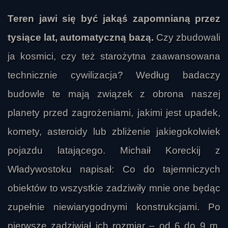
Teren jawi się być jakąś zapomnianą przez
tysiące lat, automatyczną bazą.
Czy zbudowali
ja kosmici, czy też starożytna zaawansowana
technicznie cywilizacja? Według badaczy
budowle te mają związek z obrona naszej
planety przed zagrożeniami, jakimi jest upadek,
komety, asteroidy lub zbliżenie jakiegokolwiek
pojazdu latającego. Michaił Koreckij z
Władywostoku napisał: Co do tajemniczych
obiektów to wszystkie zadziwiły mnie one będąc
zupełnie niewiarygodnymi konstrukcjami. Po
pierwsze zadziwiał ich rozmiar – od 6 do 9 m.