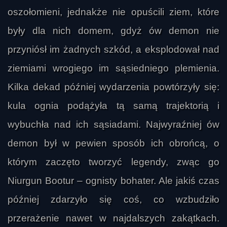
oszołomieni, jednakże nie opuścili ziem, które
były dla nich domem, gdyż ów demon nie
przyniósł im żadnych szkód, a eksplodował nad
ziemiami wrogiego im sąsiedniego plemienia.
Kilka dekad później wydarzenia powtórzyły się:
kula ognia podążyła tą samą trajektorią i
wybuchła nad ich sąsiadami. Najwyraźniej ów
demon był w pewien sposób ich obrońcą, o
którym zaczęto tworzyć legendy, zwąc go
Niurgun Bootur – ognisty bohater. Ale jakiś czas
później zdarzyło się coś, co wzbudziło
przerażenie nawet w najdalszych zakątkach.