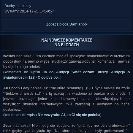
Duchy - kontakty
Wysłany: 2014-12-21 14:59:57
Zobacz bloga Damianbb
NAJNOWSZE KOMENTARZE
NA BLOGACH
Ivellios
napisał(a): Ten odcinek mogłeś spokojnie skomentować w archiwum
podcastów, na pewno więcej słuchaczy zauważyłoby ten komentarz i pewnie
by się do niego odnieśli.
(komentarz do wpisu
Ja do Audycji Swiat oczami duszy. Audycja o
swiadomosci - 128 - O co bys po...
)
Ali Enoch Grey
napisał(a): "Nie które piramidy (...)" - Chyba miałeś na myśli
"Niektóre piramidy (...)" - z tą spacją nie wiadomo za bardzo o co chodzi. I
jeszcze pozostaje jedna z podstawowych zasad obowiązujących na
wszystkich stronach internetowych: "Nie zadzieraj z adminem bo bana
dostaniesz."
(komentarz do wpisu
Nie wszystko AI, co Ci się nie podoba
)
Zeus
napisał(a): Nie mogę się zgodzić, że "piramidy nie były grobowcami"
otóż gdyby tytuł artykułu był "Nie które piramidy nie były grobowcami " .