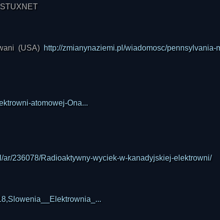
 STUXNET
lwani (USA)
http://zmianynaziemi.pl/wiadomosc/pennsylvania-
lektrowni-atomowej-Ona...
pl/ar/236078/Radioaktywny-wyciek-w-kanadyjskiej-elektrowni/
18,Slowenia__Elektrownia_...