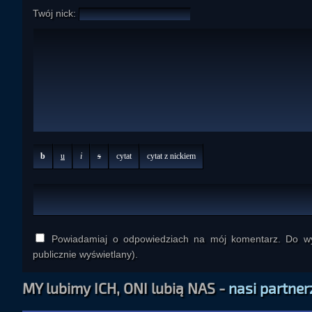
Twój nick:
b
u
i
s
cytat
cytat z nickiem
Powiadamiaj o odpowiedziach na mój komentarz. Do wys
publicznie wyświetlany).
MY lubimy ICH, ONI lubią NAS -
nasi partner