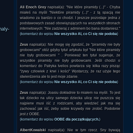
Ali Enoch Grey
napisał(a): "Nie które piramidy (...)" - Chyba
miałeś na myśli "Niektóre piramidy (...)" - z tą spacją nie
wiadomo za bardzo o co chodzi. I jeszcze pozostaje jedna z
podstawowych zasad obowiązujących na wszystkich stronach
internetowych: "Nie zadzieraj z adminem bo bana dostaniesz."
maly-
(komentarz do wpisu
Nie wszystko AI, co Ci się nie podoba
)
Zeus
napisał(a): Nie mogę się zgodzić, że "piramidy nie były
grobowcami" otóż gdyby tytuł artykułu był "Nie które piramidy
nie były grobowcami " . Ponieważ ten tytuł sugeruje, że
wszystkie piramidy nie były grobowcami. Jeśli chodzi o
komentarz do Patryka Ivelios powtarza się kilka razy pisząc
"żywy człowiek z krwi i kości" Wystarczy, że raz użyje tego
stwierdzenia ale to jest moje zdanie.
(komentarz do wpisu
Nie wszystko AI, co Ci się nie podoba
)
Zeus
napisał(a): Joasiu dokładnie to miałem na myśli. To jest
tak dziecko na ulicy samego dziecka ulicę nie puszcza się
najpierw musi iść z rodzicami, aby wiedzieć jak ma się
zachować jak iść, żeby sobie krzywdy nie zrobić. Podobnie
jest z OOBE.
(komentarz do wpisu
OOBE dla początkujących.
)
AlbertKowalski
napisał(a): Nie w tym rzecz. Sny bywają