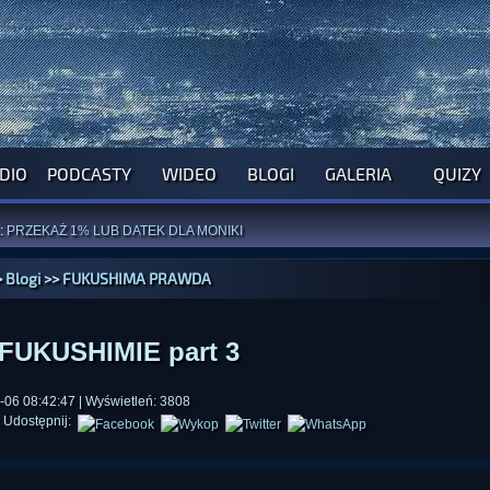
DIO
PODCASTY
WIDEO
BLOGI
GALERIA
QUIZY
ROGRAM NA NAJBLIŻSZY TYDZIEŃ
WYPRÓBUJ NASZE OFICJALNE APLIKACJE
:
PRZEKAŻ 1% LUB DATEK DLA MONIKI
ĄŻKI AUTORSTWA
A. MIAZGI
I
D. TRELI
ANORMALNEGO BLOGA
I POCZUJ SIĘ JAK REDAKTOR
>
Blogi
>>
FUKUSHIMA PRAWDA
UKUSHIMIE part 3
06 08:42:47 | Wyświetleń: 3808
Udostępnij: