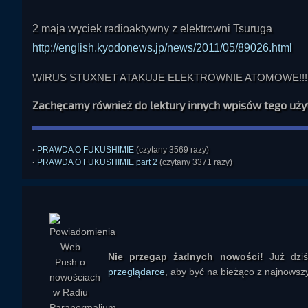
2 maja wyciek radioaktywny z elektrowni Tsuruga
http://english.kyodonews.jp/news/2011/05/89026.html
WIRUS STUXNET ATAKUJE ELEKTROWNIE ATOMOWE!!!
Zachęcamy również do lektury innych wpisów tego uż
Ivellios
·
PRAWDA O FUKUSHIMIE
(czytany 3569 razy)
·
PRAWDA O FUKUSHIMIE part 2
(czytany 3371 razy)
Nie przegap żadnych nowości!
Już dzi
przeglądarce
, aby być na bieżąco z najnowszy