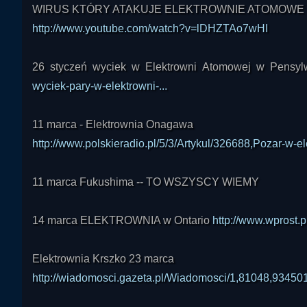
WIRUS KTÓRY ATAKUJE ELEKTROWNIE ATOMOWE
http://www.youtube.com/watch?v=lDHZTAo7wHI
26 styczeń wyciek w Elektrowni Atomowej w Pensy
wyciek-pary-w-elektrowni-...
11 marca - Elektrownia Onagawa
http://www.polskieradio.pl/5/3/Artykul/326688,Pozar-w-e
11 marca Fukushima -- TO WSZYSCY WIEMY
14 marca ELEKTROWNIA w Ontario
http://www.wprost.
Elektrownia Krszko 23 marca
http://wiadomosci.gazeta.pl/Wiadomosci/1,81048,93450