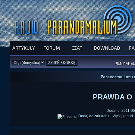
ARTYKUŁY
FORUM
CZAT
DOWNLOAD
RA
SPRAWDŹ P
JUŻ DZIŚ 
PILNY APEL
NOWE KSI
ZAŁOŻ
PAR
Paranormalium
>
PRAWDA O F
Dodano: 2011-05-
Dodaj do zakładek
·
Wyślij raport
·