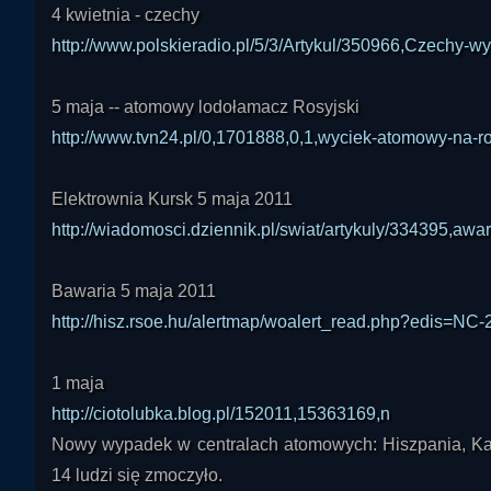
4 kwietnia - czechy
http://www.polskieradio.pl/5/3/Artykul/350966,Czechy-wy
5 maja -- atomowy lodołamacz Rosyjski
http://www.tvn24.pl/0,1701888,0,1,wyciek-atomowy-na-r
Elektrownia Kursk 5 maja 2011
http://wiadomosci.dziennik.pl/swiat/artykuly/334395,awari
Bawaria 5 maja 2011
http://hisz.rsoe.hu/alertmap/woalert_read.php?edis=
1 maja
http://ciotolubka.blog.pl/152011,15363169,n
Nowy wypadek w centralach atomowych: Hiszpania, Kat
14 ludzi się zmoczyło.