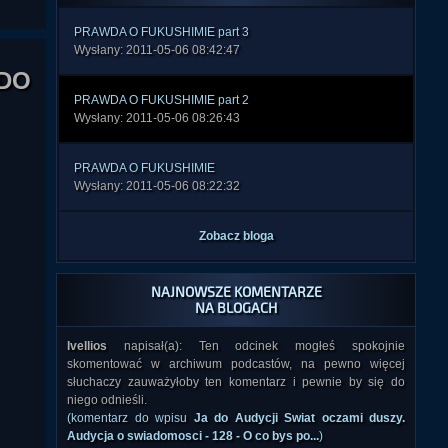
PRAWDA O FUKUSHIMIE part 3
Wysłany: 2011-05-06 08:42:47
DO
PRAWDA O FUKUSHIMIE part 2
Wysłany: 2011-05-06 08:26:43
PRAWDA O FUKUSHIMIE
Wysłany: 2011-05-06 08:22:32
Zobacz bloga
NAJNOWSZE KOMENTARZE
NA BLOGACH
Ivellios
napisał(a): Ten odcinek mogłeś spokojnie
skomentować w archiwum podcastów, na pewno więcej
słuchaczy zauważyłoby ten komentarz i pewnie by się do
niego odnieśli.
(komentarz do wpisu
Ja do Audycji Swiat oczami duszy.
Audycja o swiadomosci - 128 - O co bys po...
)