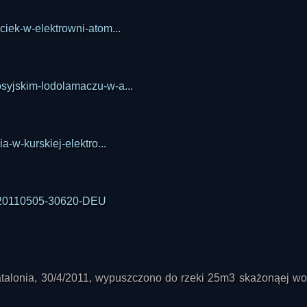
ciek-w-elektrowni-atom...
osyjskim-lodolamaczu-w-a...
a-w-kurskiej-elektro...
NC-20110505-30620-DEU
alonia, 30/4/2011, wypuszczono do rzeki 25m3 skażonąej wo