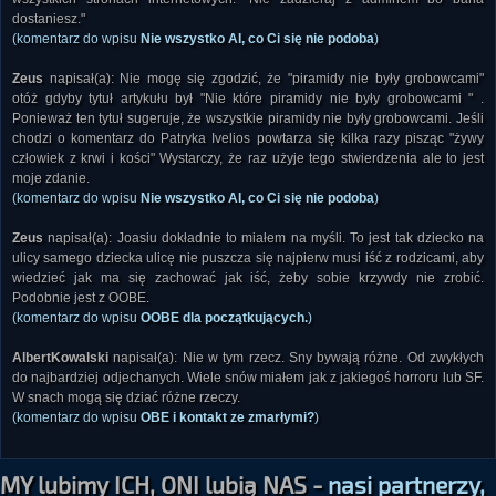
dostaniesz."
(komentarz do wpisu
Nie wszystko AI, co Ci się nie podoba
)
Zeus
napisał(a): Nie mogę się zgodzić, że "piramidy nie były grobowcami"
otóż gdyby tytuł artykułu był "Nie które piramidy nie były grobowcami " .
Ponieważ ten tytuł sugeruje, że wszystkie piramidy nie były grobowcami. Jeśli
chodzi o komentarz do Patryka Ivelios powtarza się kilka razy pisząc "żywy
człowiek z krwi i kości" Wystarczy, że raz użyje tego stwierdzenia ale to jest
moje zdanie.
(komentarz do wpisu
Nie wszystko AI, co Ci się nie podoba
)
Zeus
napisał(a): Joasiu dokładnie to miałem na myśli. To jest tak dziecko na
ulicy samego dziecka ulicę nie puszcza się najpierw musi iść z rodzicami, aby
wiedzieć jak ma się zachować jak iść, żeby sobie krzywdy nie zrobić.
Podobnie jest z OOBE.
(komentarz do wpisu
OOBE dla początkujących.
)
AlbertKowalski
napisał(a): Nie w tym rzecz. Sny bywają różne. Od zwykłych
do najbardziej odjechanych. Wiele snów miałem jak z jakiegoś horroru lub SF.
W snach mogą się dziać różne rzeczy.
(komentarz do wpisu
OBE i kontakt ze zmarłymi?
)
MY lubimy ICH, ONI lubią NAS -
nasi partnerzy,