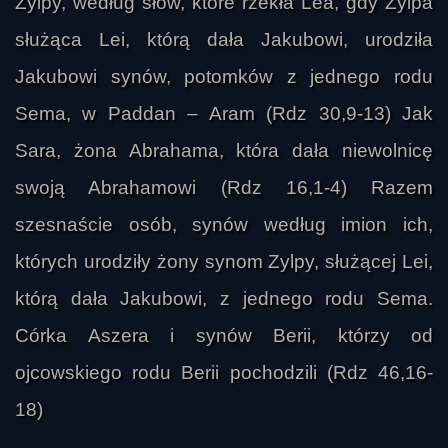
Zylpy, według słów, które rzekła Lea, gdy Zylpa
służąca Lei, którą dała Jakubowi, urodziła
Jakubowi synów, potomków z jednego rodu
Sema, w Paddan – Aram (Rdz 30,9-13) Jak
Sara, żona Abrahama, która dała niewolnicę
swoją Abrahamowi (Rdz 16,1-4) Razem
szesnaście osób, synów według imion ich,
których urodziły żony synom Zylpy, służącej Lei,
którą dała Jakubowi, z jednego rodu Sema.
Córka Aszera i synów Berii, którzy od
ojcowskiego rodu Berii pochodzili (Rdz 46,16-
18)