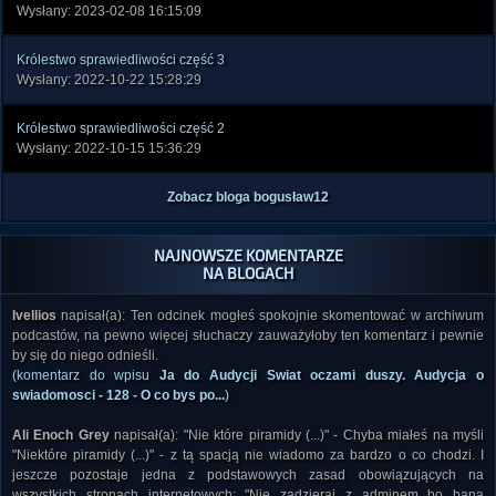
Wysłany: 2023-02-08 16:15:09
Królestwo sprawiedliwości część 3
Wysłany: 2022-10-22 15:28:29
Królestwo sprawiedliwości część 2
Wysłany: 2022-10-15 15:36:29
Zobacz bloga bogusław12
NAJNOWSZE KOMENTARZE
NA BLOGACH
Ivellios
napisał(a): Ten odcinek mogłeś spokojnie skomentować w archiwum
podcastów, na pewno więcej słuchaczy zauważyłoby ten komentarz i pewnie
by się do niego odnieśli.
(komentarz do wpisu
Ja do Audycji Swiat oczami duszy. Audycja o
swiadomosci - 128 - O co bys po...
)
Ali Enoch Grey
napisał(a): "Nie które piramidy (...)" - Chyba miałeś na myśli
"Niektóre piramidy (...)" - z tą spacją nie wiadomo za bardzo o co chodzi. I
jeszcze pozostaje jedna z podstawowych zasad obowiązujących na
wszystkich stronach internetowych: "Nie zadzieraj z adminem bo bana