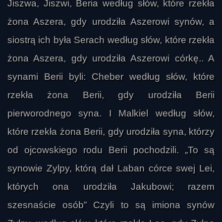
Jiszwa, Jiszwi, Beria według słów, które rzekła
żona Aszera, gdy urodziła Aszerowi synów, a
siostrą ich była Serach według słów, które rzekła
żona Aszera, gdy urodziła Aszerowi córkę.. A
synami Berii byli: Cheber według słów, które
rzekła żona Berii, gdy urodziła Berii
pierworodnego syna. I Malkiel według słów,
które rzekła żona Berii, gdy urodziła syna, którzy
od ojcowskiego rodu Berii pochodzili. „To są
synowie Zylpy, którą dał Laban córce swej Lei,
których ona urodziła Jakubowi; razem
szesnaście osób” Czyli to są imiona synów