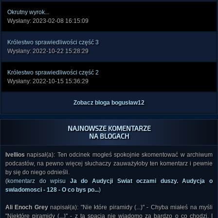
Okrutny wyrok...
Wysłany: 2023-02-08 16:15:09
Królestwo sprawiedliwości część 3
Wysłany: 2022-10-22 15:28:29
Królestwo sprawiedliwości część 2
Wysłany: 2022-10-15 15:36:29
Zobacz bloga bogusław12
NAJNOWSZE KOMENTARZE
NA BLOGACH
Ivellios
napisał(a): Ten odcinek mogłeś spokojnie skomentować w archiwum
podcastów, na pewno więcej słuchaczy zauważyłoby ten komentarz i pewnie
by się do niego odnieśli.
(komentarz do wpisu
Ja do Audycji Swiat oczami duszy. Audycja o
swiadomosci - 128 - O co bys po...
)
Ali Enoch Grey
napisał(a): "Nie które piramidy (...)" - Chyba miałeś na myśli
"Niektóre piramidy (...)" - z tą spacją nie wiadomo za bardzo o co chodzi. I