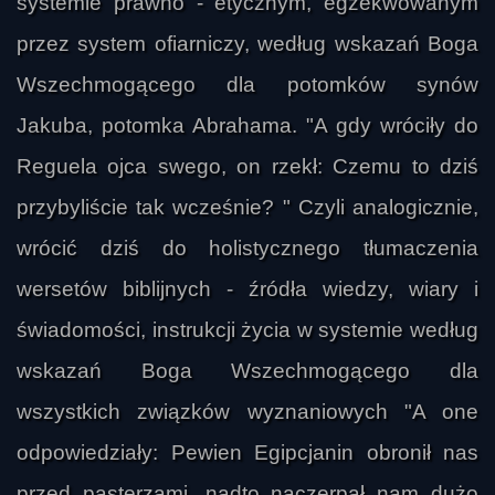
systemie prawno - etycznym, egzekwowanym
przez system ofiarniczy, według wskazań Boga
Wszechmogącego dla potomków synów
Jakuba, potomka Abrahama. "A gdy wróciły do
Reguela ojca swego, on rzekł: Czemu to dziś
przybyliście tak wcześnie? " Czyli analogicznie,
wrócić dziś do holistycznego tłumaczenia
wersetów biblijnych - źródła wiedzy, wiary i
świadomości, instrukcji życia w systemie według
wskazań Boga Wszechmogącego dla
wszystkich związków wyznaniowych "A one
odpowiedziały: Pewien Egipcjanin obronił nas
przed pasterzami, nadto naczerpał nam dużo