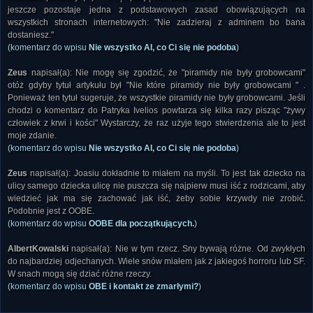
jeszcze pozostaje jedna z podstawowych zasad obowiązujących na
wszystkich stronach internetowych: "Nie zadzieraj z adminem bo bana
dostaniesz."
(komentarz do wpisu
Nie wszystko AI, co Ci się nie podoba
)
Zeus
napisał(a): Nie mogę się zgodzić, że "piramidy nie były grobowcami"
otóż gdyby tytuł artykułu był "Nie które piramidy nie były grobowcami " .
Ponieważ ten tytuł sugeruje, że wszystkie piramidy nie były grobowcami. Jeśli
chodzi o komentarz do Patryka Ivelios powtarza się kilka razy pisząc "żywy
człowiek z krwi i kości" Wystarczy, że raz użyje tego stwierdzenia ale to jest
moje zdanie.
(komentarz do wpisu
Nie wszystko AI, co Ci się nie podoba
)
Zeus
napisał(a): Joasiu dokładnie to miałem na myśli. To jest tak dziecko na
ulicy samego dziecka ulicę nie puszcza się najpierw musi iść z rodzicami, aby
wiedzieć jak ma się zachować jak iść, żeby sobie krzywdy nie zrobić.
Podobnie jest z OOBE.
(komentarz do wpisu
OOBE dla początkujących.
)
AlbertKowalski
napisał(a): Nie w tym rzecz. Sny bywają różne. Od zwykłych
do najbardziej odjechanych. Wiele snów miałem jak z jakiegoś horroru lub SF.
W snach mogą się dziać różne rzeczy.
(komentarz do wpisu
OBE i kontakt ze zmarłymi?
)