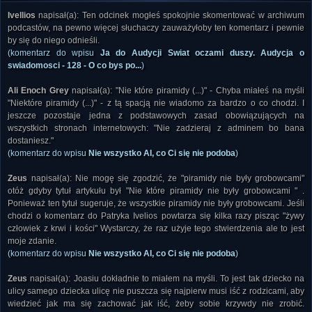
Ivellios
napisał(a): Ten odcinek mogłeś spokojnie skomentować w archiwum
podcastów, na pewno więcej słuchaczy zauważyłoby ten komentarz i pewnie
by się do niego odnieśli.
(komentarz do wpisu
Ja do Audycji Swiat oczami duszy. Audycja o
swiadomosci - 128 - O co bys po...
)
Ali Enoch Grey
napisał(a): "Nie które piramidy (...)" - Chyba miałeś na myśli
"Niektóre piramidy (...)" - z tą spacją nie wiadomo za bardzo o co chodzi. I
jeszcze pozostaje jedna z podstawowych zasad obowiązujących na
wszystkich stronach internetowych: "Nie zadzieraj z adminem bo bana
dostaniesz."
(komentarz do wpisu
Nie wszystko AI, co Ci się nie podoba
)
Zeus
napisał(a): Nie mogę się zgodzić, że "piramidy nie były grobowcami"
otóż gdyby tytuł artykułu był "Nie które piramidy nie były grobowcami " .
Ponieważ ten tytuł sugeruje, że wszystkie piramidy nie były grobowcami. Jeśli
chodzi o komentarz do Patryka Ivelios powtarza się kilka razy pisząc "żywy
człowiek z krwi i kości" Wystarczy, że raz użyje tego stwierdzenia ale to jest
moje zdanie.
(komentarz do wpisu
Nie wszystko AI, co Ci się nie podoba
)
Zeus
napisał(a): Joasiu dokładnie to miałem na myśli. To jest tak dziecko na
ulicy samego dziecka ulicę nie puszcza się najpierw musi iść z rodzicami, aby
wiedzieć jak ma się zachować jak iść, żeby sobie krzywdy nie zrobić.