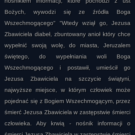
nośnikiem informacji, które pochodzi z ust
Bożych, wywodzi się ze źródła Boga
Wszechmogącego" "Wtedy wziął go, Jezusa
Zbawiciela diabeł, zbuntowany anioł który chce
wypełnić swoją wolę, do miasta, Jeruzalem
świętego, do wypełniania woli Boga
Wszechmogącego i postawił, umieścił go
Jezusa Zbawiciela na szczycie świątyni,
najwyższe miejsce, w którym człowiek może
pojednać się z Bogiem Wszechmogącym, przez
śmierć Jezusa Zbawiciela w zastępstwie śmierci
człowieka. Aby krwią - nośnik informacji o
śmierci Jezusa Zbawiciela w zastępstwie śmierci