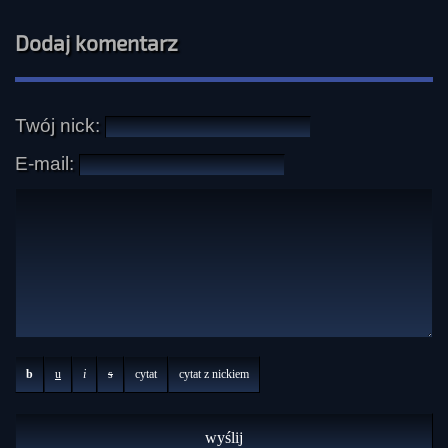
Dodaj komentarz
Twój nick:
E-mail:
b
u
i
s
cytat
cytat z nickiem