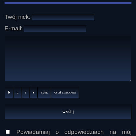
Twój nick:
E-mail:
b
u
i
s
cytat
cytat z nickiem
Powiadamiaj o odpowiedziach na mój