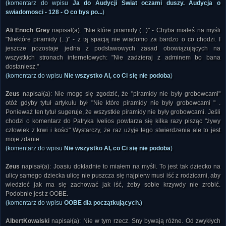
(komentarz do wpisu
Ja do Audycji Swiat oczami duszy. Audycja o
swiadomosci - 128 - O co bys po...
)
Ali Enoch Grey
napisał(a): "Nie które piramidy (...)" - Chyba miałeś na myśli
"Niektóre piramidy (...)" - z tą spacją nie wiadomo za bardzo o co chodzi. I
jeszcze pozostaje jedna z podstawowych zasad obowiązujących na
wszystkich stronach internetowych: "Nie zadzieraj z adminem bo bana
dostaniesz."
(komentarz do wpisu
Nie wszystko AI, co Ci się nie podoba
)
Zeus
napisał(a): Nie mogę się zgodzić, że "piramidy nie były grobowcami"
otóż gdyby tytuł artykułu był "Nie które piramidy nie były grobowcami " .
Ponieważ ten tytuł sugeruje, że wszystkie piramidy nie były grobowcami. Jeśli
chodzi o komentarz do Patryka Ivelios powtarza się kilka razy pisząc "żywy
człowiek z krwi i kości" Wystarczy, że raz użyje tego stwierdzenia ale to jest
moje zdanie.
(komentarz do wpisu
Nie wszystko AI, co Ci się nie podoba
)
Zeus
napisał(a): Joasiu dokładnie to miałem na myśli. To jest tak dziecko na
ulicy samego dziecka ulicę nie puszcza się najpierw musi iść z rodzicami, aby
wiedzieć jak ma się zachować jak iść, żeby sobie krzywdy nie zrobić.
Podobnie jest z OOBE.
(komentarz do wpisu
OOBE dla początkujących.
)
AlbertKowalski
napisał(a): Nie w tym rzecz. Sny bywają różne. Od zwykłych