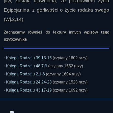
jaw, została ujawniona, że pozbawiłem życia
Egipcjanina, z gorliwości o życie rodaka swego
(Wj.2,14)
Zachęcamy również do lektury innych wpisów tego
użytkownika
·
Księga Rodzaju 39,13-15
(czytany 1602 razy)
·
Księga Rodzaju 48,7-9
(czytany 1552 razy)
·
Księga Rodzaju 2,1-6
(czytany 1604 razy)
·
Księga Rodzaju 24,24-28
(czytany 1528 razy)
·
Księga Rodzaju 43,17-19
(czytany 1692 razy)