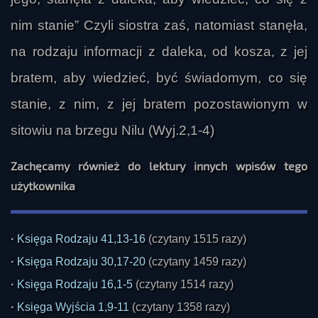
nim stanie” Czyli siostra zaś, natomiast stanęła,
na rodzaju informacji z daleka, od kosza, z jej
bratem, aby wiedzieć, być świadomym, co się
stanie, z nim, z jej bratem pozostawionym w
sitowiu na brzegu Nilu (Wyj.2,1-4)
Zachęcamy również do lektury innych wpisów tego
użytkownika
·
Księga Rodzaju 41,13-16
(czytany 1515 razy)
·
Księga Rodzaju 30,17-20
(czytany 1459 razy)
·
Księga Rodzaju 16,1-5
(czytany 1514 razy)
·
Księga Wyjścia 1,9-11
(czytany 1358 razy)