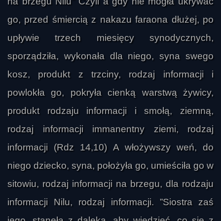
na brzegu Nilu” Czyli a gdy nie mogła ukrywać
go, przed śmiercią z nakazu faraona dłużej, po
upływie trzech miesięcy synodycznych,
sporządziła, wykonała dla niego, syna swego
kosz, produkt z trzciny, rodzaj informacji i
powlokła go, pokryła cienką warstwą żywicy,
produkt rodzaju informacji i smołą, ziemną,
rodzaj informacji immanentny ziemi, rodzaj
informacji (Rdz 14,10) A włożywszy weń, do
niego dziecko, syna, położyła go, umieściła go w
sitowiu, rodzaj informacji na brzegu, dla rodzaju
informacji Nilu, rodzaj informacji. ”Siostra zaś
jego, stanęła z daleka, aby wiedzieć, co się z