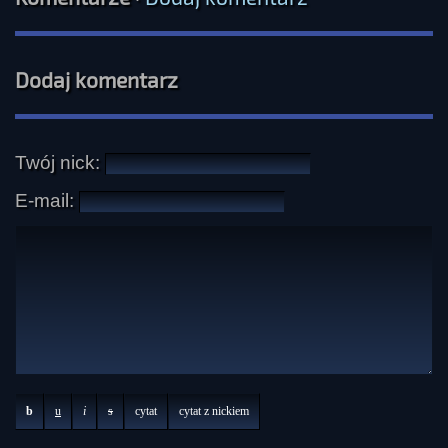
Dodaj komentarz
Twój nick:
E-mail:
b
u
i
s
cytat
cytat z nickiem