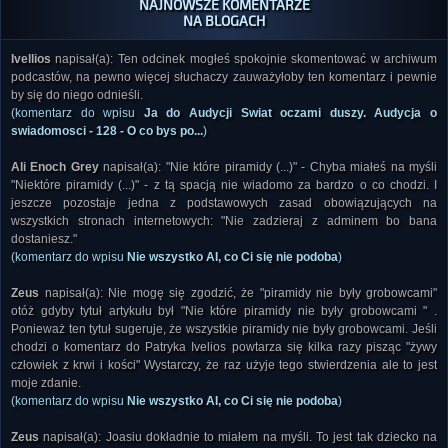
NAJNOWSZE KOMENTARZE
NA BLOGACH
Ivellios
napisał(a): Ten odcinek mogłeś spokojnie skomentować w archiwum
podcastów, na pewno więcej słuchaczy zauważyłoby ten komentarz i pewnie
by się do niego odnieśli.
(komentarz do wpisu
Ja do Audycji Swiat oczami duszy. Audycja o
swiadomosci - 128 - O co bys po...
)
Ali Enoch Grey
napisał(a): "Nie które piramidy (...)" - Chyba miałeś na myśli
"Niektóre piramidy (...)" - z tą spacją nie wiadomo za bardzo o co chodzi. I
jeszcze pozostaje jedna z podstawowych zasad obowiązujących na
wszystkich stronach internetowych: "Nie zadzieraj z adminem bo bana
dostaniesz."
(komentarz do wpisu
Nie wszystko AI, co Ci się nie podoba
)
Zeus
napisał(a): Nie mogę się zgodzić, że "piramidy nie były grobowcami"
otóż gdyby tytuł artykułu był "Nie które piramidy nie były grobowcami " .
Ponieważ ten tytuł sugeruje, że wszystkie piramidy nie były grobowcami. Jeśli
chodzi o komentarz do Patryka Ivelios powtarza się kilka razy pisząc "żywy
człowiek z krwi i kości" Wystarczy, że raz użyje tego stwierdzenia ale to jest
moje zdanie.
(komentarz do wpisu
Nie wszystko AI, co Ci się nie podoba
)
Zeus
napisał(a): Joasiu dokładnie to miałem na myśli. To jest tak dziecko na