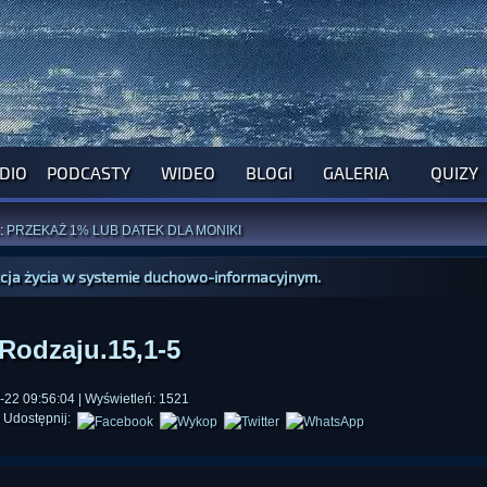
DIO
PODCASTY
WIDEO
BLOGI
GALERIA
QUIZY
ROGRAM NA NAJBLIŻSZY TYDZIEŃ
WYPRÓBUJ NASZE OFICJALNE APLIKACJE
:
PRZEKAŻ 1% LUB DATEK DLA MONIKI
ĄŻKI AUTORSTWA
A. MIAZGI
I
D. TRELI
ANORMALNEGO BLOGA
I POCZUJ SIĘ JAK REDAKTOR
kcja życia w systemie duchowo-informacyjnym.
Rodzaju.15,1-5
22 09:56:04 | Wyświetleń: 1521
Udostępnij: