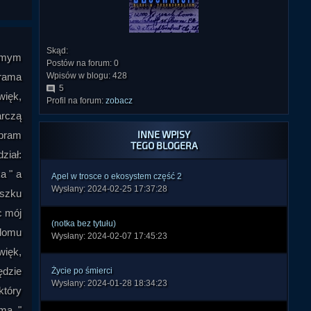
Skąd:
domym
Postów na forum: 0
brama
Wpisów w blogu: 428
5
więk,
Profil na forum:
zobacz
arczą
INNE WPISY
Abram
TEGO BLOGERA
ział:
a " a
Apel w trosce o ekosystem część 2
Wysłany: 2024-02-25 17:37:28
aszku
c mój
(notka bez tytułu)
 domu
Wysłany: 2024-02-07 17:45:23
więk,
ędzie
Życie po śmierci
Wysłany: 2024-01-28 18:34:23
który
ma. "