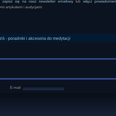
ś
zapisz się na nasz newsletter emailowy
lub
włącz powiadomie
mi artykułami i audycjami.
E-mail: