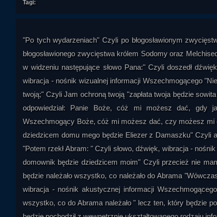
Tagi:
"Po tych wydarzeniach" Czyli po błogosławionym zwycięstw
błogosławionego zwycięstwa królem Sodomy oraz Melchisedeka
w widzeniu następujące słowo Pana:" Czyli doszedł dźwięk
wibracja - nośnik wizualnej informacji Wszechmogącego "Nie
twoją;" Czyli Jam ochroną twoją "zapłata twoja będzie sowita
odpowiedział: Panie Boże, cóż mi możesz dać, gdy ja 
Wszechmogący Boże, cóż mi możesz dać, czy możesz mi dać
dziedzicem domu mego będzie Eliezer z Damaszku" Czyli a 
"Potem rzekł Abram: " Czyli słowo, dźwięk, wibracja - nośni
domownik będzie dziedzicem moim" Czyli przecież nie mam
będzie należało wszystko, co należało do Abrama "Wówczas
wibracja - nośnik akustycznej informacji Wszechmogącego 
wszystko, co do Abrama należało " lecz ten, który będzie po
będzie pochodził z wewnętrznie ukształtowanego rodzaju infor