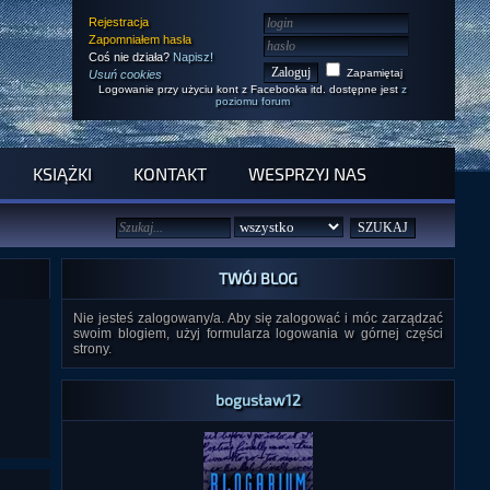
Rejestracja
Zapomniałem hasła
Coś nie działa?
Napisz!
Zapamiętaj
Usuń cookies
Logowanie przy użyciu kont z Facebooka itd. dostępne jest
z
poziomu forum
KSIĄŻKI
KONTAKT
WESPRZYJ NAS
TWÓJ BLOG
Nie jesteś zalogowany/a. Aby się zalogować i móc zarządzać
swoim blogiem, użyj formularza logowania w górnej części
strony.
bogusław12