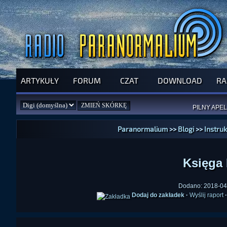
ARTYKUŁY
FORUM
CZAT
DOWNLOAD
RA
SPRAWDŹ P
JUŻ DZIŚ 
PILNY APEL
NOWE KSI
ZAŁOŻ
PAR
Paranormalium
>>
Blogi
>>
Instru
Księga 
Dodano: 2018-04-
Dodaj do zakładek
·
Wyślij raport
·