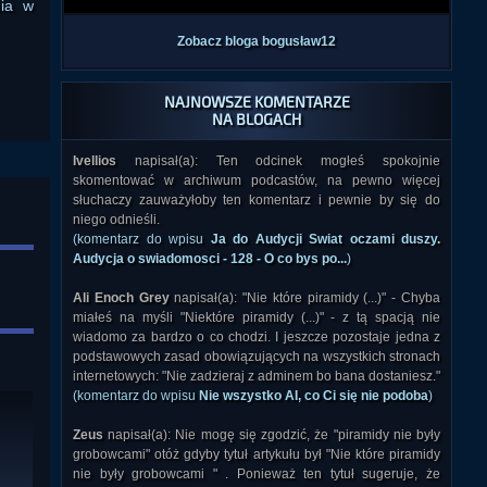
nia w
Zobacz bloga bogusław12
NAJNOWSZE KOMENTARZE
NA BLOGACH
Ivellios
napisał(a): Ten odcinek mogłeś spokojnie
skomentować w archiwum podcastów, na pewno więcej
słuchaczy zauważyłoby ten komentarz i pewnie by się do
niego odnieśli.
(komentarz do wpisu
Ja do Audycji Swiat oczami duszy.
Audycja o swiadomosci - 128 - O co bys po...
)
Ali Enoch Grey
napisał(a): "Nie które piramidy (...)" - Chyba
miałeś na myśli "Niektóre piramidy (...)" - z tą spacją nie
wiadomo za bardzo o co chodzi. I jeszcze pozostaje jedna z
podstawowych zasad obowiązujących na wszystkich stronach
internetowych: "Nie zadzieraj z adminem bo bana dostaniesz."
(komentarz do wpisu
Nie wszystko AI, co Ci się nie podoba
)
Zeus
napisał(a): Nie mogę się zgodzić, że "piramidy nie były
grobowcami" otóż gdyby tytuł artykułu był "Nie które piramidy
nie były grobowcami " . Ponieważ ten tytuł sugeruje, że