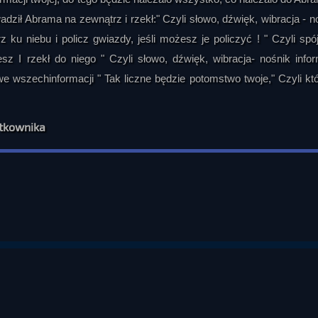
dził Abrama na zewnątrz i rzekł:" Czyli słowo, dźwięk, wibracja - n
u niebu i policz gwiazdy, jeśli możesz je policzyć ! " Czyli spó
sz I rzekł do niego " Czyli słowo, dźwięk, wibracja- nośnik infor
szechinformacji " Tak liczne będzie potomstwo twoje," Czyli kt
ytkownika