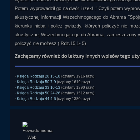
Potem wyprowadził go na dwór i rzekł :" Czyli potem wyprowa
akustycznej informacji Wszechmogącego do Abrama "Spójrz k
kierunku nieba i policz gwiazdy, których policzyć nie może
akustycznej Wszechmogącego do Abrama, zamieszczony we w
policzyć nie możesz ( Rdz.15,1- 5)
Zachęcamy również do lektury innych wpisów tego uż
·
Księga Rodzaju 28,15-18
(czytany 1916 razy)
·
Księga Rodzaju 50,7-9
(czytany 1619 razy)
·
Księga Rodzaju 33,10-13
(czytany 1390 razy)
·
Księga Rodzaju 50,24-26
(czytany 1512 razy)
·
Księga Rodzaju 44,4-6
(czytany 1380 razy)