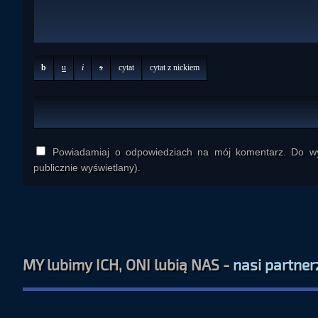
b
u
i
s
cytat
cytat z nickiem
Powiadamiaj o odpowiedziach na mój komentarz. Do wys
publicznie wyświetlany).
MY lubimy ICH, ONI lubią NAS -
nasi partner