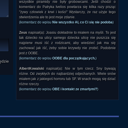
wszystkie piramidy nie były grobowcami. Jeśli chodzi o
komentarz do Patryka Ivelios powtarza się kilka razy pisząc
"żywy człowiek z krwi i kości" Wystarczy, że raz użyje tego
stwierdzenia ale to jest moje zdanie.
(komentarz do wpisu
Nie wszystko AI, co Ci się nie podoba
)
Zeus
napisał(a): Joasiu dokładnie to miałem na myśli. To jest
tak dziecko na ulicy samego dziecka ulicę nie puszcza się
najpierw musi iść z rodzicami, aby wiedzieć jak ma się
zachować jak iść, żeby sobie krzywdy nie zrobić. Podobnie
jest z OOBE.
(komentarz do wpisu
OOBE dla początkujących.
)
ędzie
AlbertKowalski
napisał(a): Nie w tym rzecz. Sny bywają
różne. Od zwykłych do najbardziej odjechanych. Wiele snów
miałem jak z jakiegoś horroru lub SF. W snach mogą się dziać
różne rzeczy.
(komentarz do wpisu
OBE i kontakt ze zmarłymi?
)