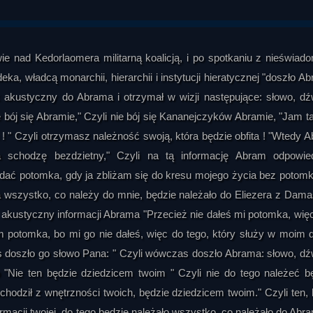
ie nad Kedorlaomera militarną koalicją, i po spotkaniu z nieświa
, władcą monarchii, hierarchii i instytucji hieratycznej "doszło A
 akustyczny do Abrama i otrzymał w wizji następujące: słowo, dź
 bój się Abramie," Czyli nie bój się Kananejczyków Abramie, "Jam t
 ! " Czyli otrzymasz należność swoją, która będzie obfita ! "Wtedy 
schodzę bezdzietny," Czyli na tą informację Abram odpowied
 potomka, gdy ja zbliżam się do kresu mojego życia bez potomk
wszystko, co należy do mnie, będzie należało do Eliezera z Dam
k akustyczny informacji Abrama "Przecież nie dałeś mi potomka, wię
 potomka, bo mi go nie dałeś, więc do tego, który służy w moim
 doszło go słowo Pana: " Czyli wówczas doszło Abrama: słowo, dź
"Nie ten będzie dziedzicem twoim " Czyli nie do tego należeć b
chodził z wnętrzności twoich, będzie dziedzicem twoim." Czyli ten, 
macji twojej, do tego będzie należało wszystko, co należało do Abra