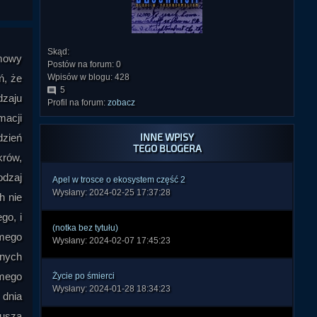
Skąd:
 mowy
Postów na forum: 0
ń, że
Wpisów w blogu: 428
5
dzaju
Profil na forum:
zobacz
macji
INNE WPISY
dzień
TEGO BLOGERA
krów,
odzaj
Apel w trosce o ekosystem część 2
Wysłany: 2024-02-25 17:37:28
h nie
go, i
(notka bez tytułu)
dmego
Wysłany: 2024-02-07 17:45:23
knych
dmego
Życie po śmierci
Wysłany: 2024-01-28 18:34:23
 dnia
Kusza