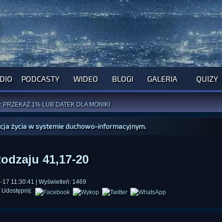
DIO
PODCASTY
WIDEO
BLOGI
GALERIA
QUIZY
ROGRAM NA NAJBLIŻSZY TYDZIEŃ
WYPRÓBUJ NASZE OFICJALNE APLIKACJE
:
PRZEKAŻ 1% LUB DATEK DLA MONIKI
ĄŻKI AUTORSTWA
A. MIAZGI
I
D. TRELI
ANORMALNEGO BLOGA
I POCZUJ SIĘ JAK REDAKTOR
kcja życia w systemie duchowo-informacyjnym.
odzaju 41,17-20
17 11:30:41 | Wyświetleń: 1469
Udostępnij: