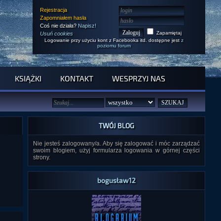
Rejestracja
Zapomniałem hasła
Coś nie działa?
Napisz!
Zapamiętaj
Usuń cookies
Logowanie przy użyciu kont z Facebooka itd. dostępne jest
z
poziomu forum
KSIĄŻKI
KONTAKT
WESPRZYJ NAS
TWÓJ BLOG
Nie jesteś zalogowany/a. Aby się zalogować i móc zarządzać
swoim blogiem, użyj formularza logowania w górnej części
strony.
bogusław12