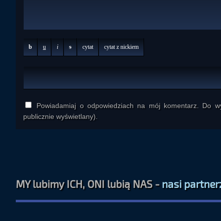
b
u
i
s
cytat
cytat z nickiem
Powiadamiaj o odpowiedziach na mój komentarz. Do wys
publicznie wyświetlany).
MY lubimy ICH, ONI lubią NAS -
nasi partner