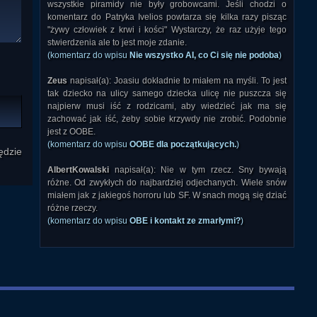
wszystkie piramidy nie były grobowcami. Jeśli chodzi o
komentarz do Patryka Ivelios powtarza się kilka razy pisząc
"żywy człowiek z krwi i kości" Wystarczy, że raz użyje tego
stwierdzenia ale to jest moje zdanie.
(komentarz do wpisu
Nie wszystko AI, co Ci się nie podoba
)
Zeus
napisał(a): Joasiu dokładnie to miałem na myśli. To jest
tak dziecko na ulicy samego dziecka ulicę nie puszcza się
najpierw musi iść z rodzicami, aby wiedzieć jak ma się
zachować jak iść, żeby sobie krzywdy nie zrobić. Podobnie
jest z OOBE.
(komentarz do wpisu
OOBE dla początkujących.
)
ędzie
AlbertKowalski
napisał(a): Nie w tym rzecz. Sny bywają
różne. Od zwykłych do najbardziej odjechanych. Wiele snów
miałem jak z jakiegoś horroru lub SF. W snach mogą się dziać
różne rzeczy.
(komentarz do wpisu
OBE i kontakt ze zmarłymi?
)