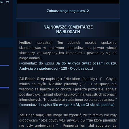
nia w
Zobacz bloga bogusław12
NAJNOWSZE KOMENTARZE
NA BLOGACH
Ivellios
napisał(a): Ten odcinek mogłeś spokojnie
skomentować w archiwum podcastów, na pewno więcej
słuchaczy zauważyłoby ten komentarz i pewnie by się do
niego odnieśli.
(komentarz do wpisu
Ja do Audycji Swiat oczami duszy.
Audycja o swiadomosci - 128 - O co bys po...
)
Ali Enoch Grey
napisał(a): "Nie które piramidy (...)" - Chyba
miałeś na myśli "Niektóre piramidy (...)" - z tą spacją nie
wiadomo za bardzo o co chodzi. I jeszcze pozostaje jedna z
podstawowych zasad obowiązujących na wszystkich stronach
internetowych: "Nie zadzieraj z adminem bo bana dostaniesz."
(komentarz do wpisu
Nie wszystko AI, co Ci się nie podoba
)
Zeus
napisał(a): Nie mogę się zgodzić, że "piramidy nie były
grobowcami" otóż gdyby tytuł artykułu był "Nie które piramidy
nie były grobowcami " . Ponieważ ten tytuł sugeruje, że