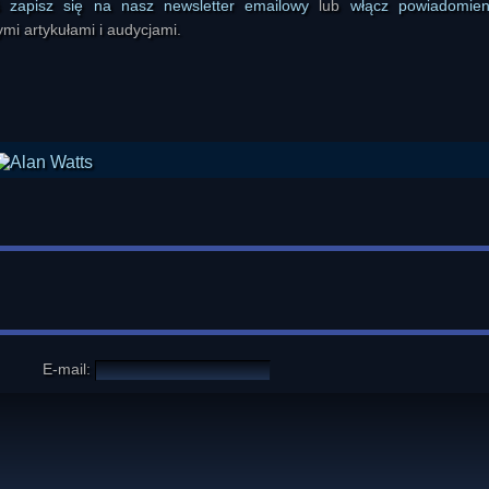
ś
zapisz się na nasz newsletter emailowy
lub
włącz powiadomie
mi artykułami i audycjami.
E-mail: