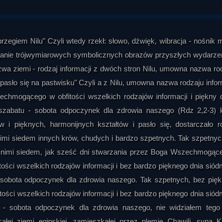
brzegiem Nilu" Czyli wtedy rzekł: słowo, dźwięk, wibracja - nośnik
zeganie trójwymiarowych symbolicznych obrazów przyszłych wydarze
wa ziemi - rodzaj informacji z dwóch stron Nilu, umowna nazwa ro
i pasło się na pastwisku" Czyli a z Nilu, umowna nazwa rodzaju infor
chmogącego w obfitości wszelkich rodzajów informacji i piękny 
ń szabatu - sobota odpoczynek dla zdrowia naszego (Rdz 2,2-3) 
tów i pięknych, harmonijnych kształtów i pasło się, dostarczało r
nimi siedem innych krów, chudych i bardzo szpetnych. Tak szpetnyc
za nimi siedem, jak sześć dni stwarzania przez Boga Wszechmogące
tości wszelkich rodzajów informacji i bez bardzo pięknego dnia sió
 - sobota odpoczynek dla zdrowia naszego. Tak szpetnych, bez pię
ści wszelkich rodzajów informacji i bez bardzo pięknego dnia sió
tu - sobota odpoczynek dla zdrowia naszego, nie widziałem tego
łej ziemi egipskiej, zamieszkałej przez plemię Chawili, syna 