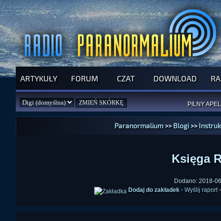
ARTYKUŁY
FORUM
CZAT
DOWNLOAD
RA
SPRAWDŹ P
JUŻ DZIŚ 
PILNY APEL
NOWE KSI
ZAŁOŻ
PAR
Paranormalium
>>
Blogi
>>
Instru
Księga R
Dodano: 2018-06-
Dodaj do zakładek
·
Wyślij raport
·