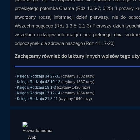
przeklętego potomka Chama (Rdz 10,6-7; 9,25) "I pożarły k
stworzony rodzaj informacji dzień pierwszy, nie do odp
Wszechmogącego (Rdz 1,3-5; 2,1-3) Pierwszy dzień tygodni
wszelkich rodzajów informacji i bez pięknego dnia siódme
odpoczynek dla zdrowia naszego (Rdz 41,17-20)
Zachęcamy również do lektury innych wpisów tego uż
·
Księga Rodzaju 34,27-31
(czytany 1382 razy)
·
Księga Rodzaju 43,10-12
(czytany 1537 razy)
·
Księga Rodzaju 18.1-3
(czytany 1420 razy)
·
Księga Rodzaju 17,12-14
(czytany 1854 razy)
·
Księga Rodzaju 21,8-11
(czytany 1640 razy)