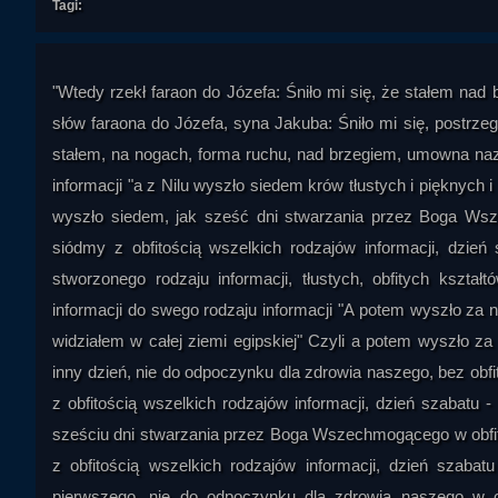
Tagi:
"Wtedy rzekł faraon do Józefa: Śniło mi się, że stałem nad 
słów faraona do Józefa, syna Jakuba: Śniło mi się, postr
stałem, na nogach, forma ruchu, nad brzegiem, umowna naz
informacji "a z Nilu wyszło siedem krów tłustych i pięknych 
wyszło siedem, jak sześć dni stwarzania przez Boga Wsze
siódmy z obfitością wszelkich rodzajów informacji, dzie
stworzonego rodzaju informacji, tłustych, obfitych kształ
informacji do swego rodzaju informacji "A potem wyszło za 
widziałem w całej ziemi egipskiej" Czyli a potem wyszło 
inny dzień, nie do odpoczynku dla zdrowia naszego, bez obfi
z obfitością wszelkich rodzajów informacji, dzień szabatu
sześciu dni stwarzania przez Boga Wszechmogącego w obfito
z obfitością wszelkich rodzajów informacji, dzień szaba
pierwszego, nie do odpoczynku dla zdrowia naszego w ca